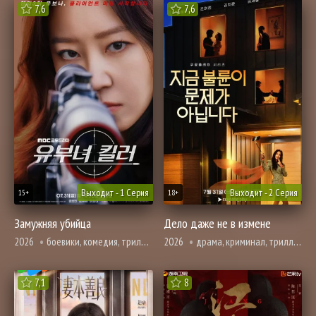
7,6
7,6
Выходит - 1 Серия
Выходит - 2 Серия
15+
18+
Замужняя убийца
Дело даже не в измене
2026
боевики, комедия, триллер
2026
драма, криминал, триллер
7,1
8