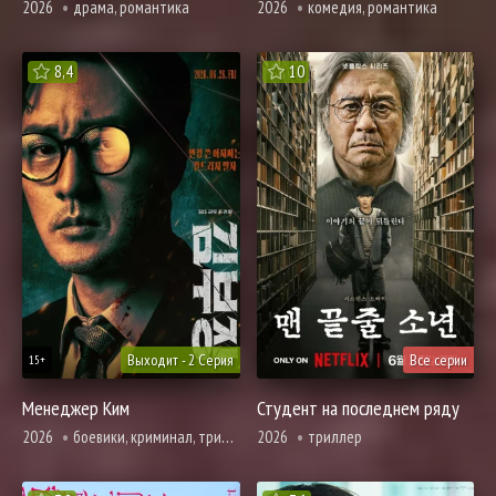
2026
драма, романтика
2026
комедия, романтика
8,4
10
Выходит - 2 Серия
Все серии
15+
Менеджер Ким
Студент на последнем ряду
2026
боевики, криминал, триллер
2026
триллер