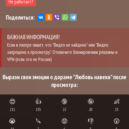
Не работает?
Поделиться:
ВАЖНАЯ ИНФОРМАЦИЯ!
Если в плеере пишет, что "Видео не найдено" или "Видео
запрещено к просмотру". Отключите блокировчики рекламы и
VPN (если это не Россия)
Вырази свои эмоции о дораме "Любовь навеки" после
просмотра:
😍
👍
🔞
🤪
👶
211
135
22
20
13
😭
🔪
😡
👎
😲