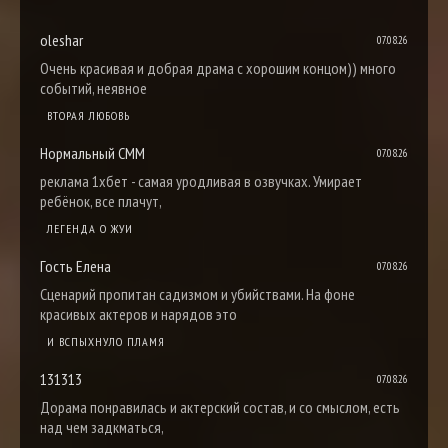
oleshar
07.08.26
Очень красивая и добрая драма с хорошим концом)) много
событий, неявное
ВТОРАЯ ЛЮБОВЬ
Нормальный СММ
07.08.26
реклама 1хбет - самая уродливая в озвучках. Умирает
ребёнок, все плачут,
ЛЕГЕНДА О ЖУИ
Гость Елена
07.08.26
Сценарий пропитан садизмом и убийствами. На фоне
красивых актеров и нарядов это
И ВСПЫХНУЛО ПЛАМЯ
131313
07.08.26
Дорама понравилась и актерский состав, и со смыслом, есть
над чем задкматься,