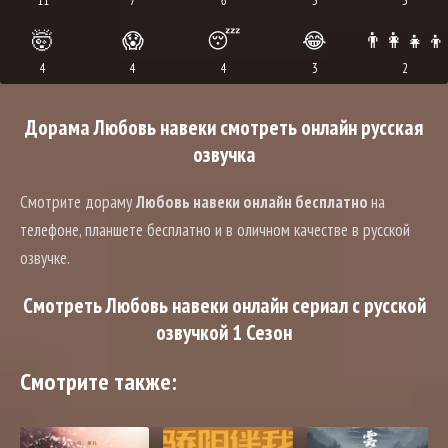
11
7
6
5
5
🤯
😱
😴
😂
👨‍👩‍👧‍👦
4
4
4
3
2
Дорама Любовь навеки смотреть онлайн русская
озвучка
Смотрите дораму
Любовь навеки онлайн бесплатно
на
телефоне, планшете бесплатно и в оличном качестве в русской
озвучке.
Смотреть Любовь навеки онлайн сериал с русской
озвучкой 1 Сезон
Смотрите также: