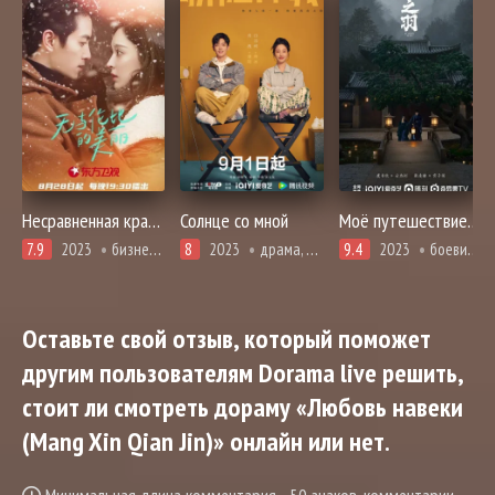
Несравненная красота
Солнце со мной
Моё путешествие к тебе
7.9
2023
бизнес, драма, повседневность, романтика
8
2023
драма, комедия, мелодрама, повседневность, романтика
9.4
2023
боевики, драма, единоборства, мелодрама, адаптация новел, романтика, фэнтези
Оставьте свой отзыв, который поможет
другим пользователям Dorama live решить,
стоит ли смотреть дораму «Любовь навеки
(Mang Xin Qian Jin)» онлайн или нет.