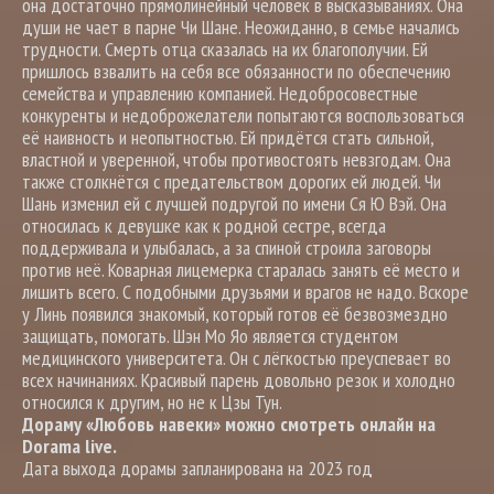
она достаточно прямолинейный человек в высказываниях. Она
души не чает в парне Чи Шане. Неожиданно, в семье начались
трудности. Смерть отца сказалась на их благополучии. Ей
пришлось взвалить на себя все обязанности по обеспечению
семейства и управлению компанией. Недобросовестные
конкуренты и недоброжелатели попытаются воспользоваться
её наивность и неопытностью. Ей придётся стать сильной,
властной и уверенной, чтобы противостоять невзгодам. Она
также столкнётся с предательством дорогих ей людей. Чи
Шань изменил ей с лучшей подругой по имени Ся Ю Вэй. Она
относилась к девушке как к родной сестре, всегда
поддерживала и улыбалась, а за спиной строила заговоры
против неё. Коварная лицемерка старалась занять её место и
лишить всего. С подобными друзьями и врагов не надо. Вскоре
у Линь появился знакомый, который готов её безвозмездно
защищать, помогать. Шэн Мо Яо является студентом
медицинского университета. Он с лёгкостью преуспевает во
всех начинаниях. Красивый парень довольно резок и холодно
относился к другим, но не к Цзы Тун.
Дораму «Любовь навеки» можно смотреть онлайн на
Dorama live.
Дата выхода дорамы запланирована на 2023 год