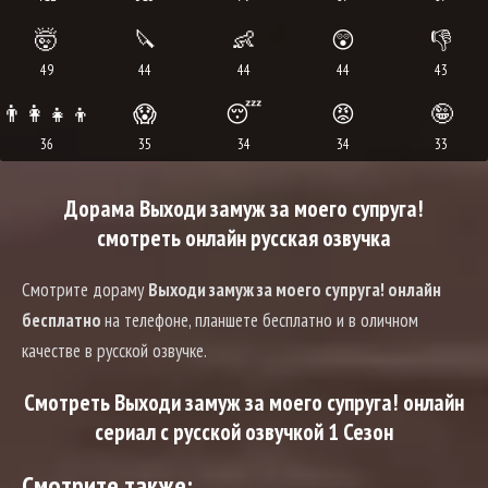
🤯
🔪
👶
😲
👎
49
44
44
44
43
👨‍👩‍👧‍👦
😱
😴
😡
🤪
36
35
34
34
33
Дорама Выходи замуж за моего супруга!
смотреть онлайн русская озвучка
Смотрите дораму
Выходи замуж за моего супруга! онлайн
бесплатно
на телефоне, планшете бесплатно и в оличном
качестве в русской озвучке.
Смотреть Выходи замуж за моего супруга! онлайн
сериал с русской озвучкой 1 Сезон
Смотрите также: