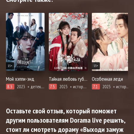
15+
13+
Мой хэппи-энд
Тайная любовь губернатора
Особенная леди
8.3
2023
детектив, драма, мистика, психология, триллер
7.5
2023
история, романтика
7.1
2023
история, комедия, адаптация новел, романтика
Оставьте свой отзыв, который поможет
другим пользователям Dorama live решить,
стоит ли смотреть дораму «Выходи замуж