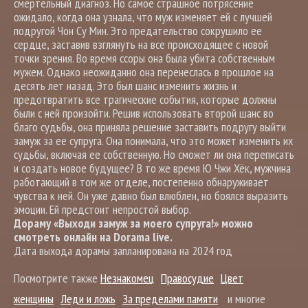
смертельный диагноз. Но самое страшное потрясение
ожидало, когда она узнала, что муж изменяет ей с лучшей
подругой Чон Су Мин. Это предательство сокрушило ее
сердце, заставив взглянуть на все происходящее с новой
точки зрения. Во время ссоры она была убита собственным
мужем. Однако неожиданно она перенеслась в прошлое на
десять лет назад. Это был шанс изменить жизнь и
предотвратить все трагические события, которые должны
были с ней произойти. Решив использовать второй шанс во
благо судьбы, она приняла решение заставить подругу выйти
замуж за ее супруга. Она понимала, что это может изменить их
судьбы, включая ее собственную. Но сможет ли она переписать
и создать новое будущее? В то же время Ю Чжи Хёк, мужчина
работающий в том же отделе, постепенно обнаруживает
чувства к ней. Он уже давно был влюблен, но боялся выразить
эмоции. Ей предстоит непростой выбор.
Дораму «Выходи замуж за моего супруга!» можно
смотреть онлайн на Dorama live.
Дата выхода дорамы запланирована на 2024 год
Посмотрите также
Незнакомец
Правосудие
Цвет
женщины
Леди и ложь
За пределами памяти
и многие