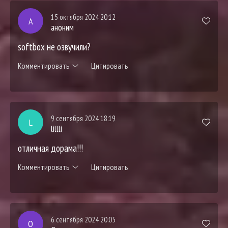
15 октября 2024 20:12
А
аноним
softbox не озвучили?
Комментировать
Цитировать
9 сентября 2024 18:19
L
lillli
отличная дорама!!!
Комментировать
Цитировать
6 сентября 2024 20:05
О