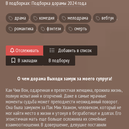
В подборках:
Подборка дорамы 2024 года
драма
,
комедия
,
мелодрама
,
вебтун
,
романтика
,
фэнтези
,
смерть
Отслеживать
Добавить в список
В закладки
В подборку
О чем дорама Выходи замуж за моего супруга!
Кан Чжи Вон, одаренная и прелестная женщина, прожила жизнь,
полную испытаний и огорчений. Даже в самые мрачные
моменты судьба может преподнести неожиданный поворот.
Она была замужем за Пак Мин Хваном, человеком, который не
мог найти место в жизни и утонул в безработице и долгах. Его
эгоистичная мать еще больше осложняла их семейные
взаимоотношения. В довершение, девушке поставили