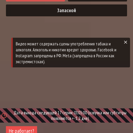
Запасной
Дата выхода следующей 17 серии: 0103:00 (озвучка или субтитры
появляются +-1,2 дня)
Не работает?