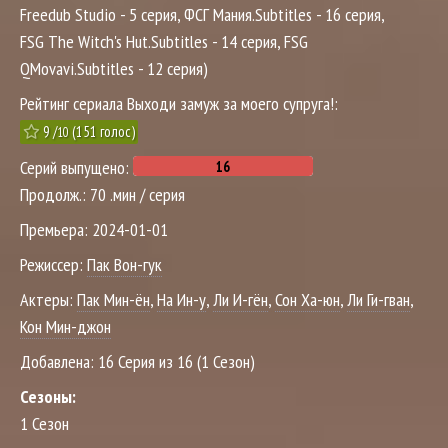
Freedub Studio - 5 серия, ФСГ Мания.Subtitles - 16 серия,
FSG The Witch's Hut.Subtitles - 14 серия, FSG
QMovavi.Subtitles - 12 серия)
Рейтинг сериала Выходи замуж за моего супруга!:
9
/
(
151
голос)
10
Серий выпущено:
Продолж.:
70 .мин / серия
Премьера:
2024-01-01
Режиссер:
Пак Вон-гук
Актеры:
Пак Мин-ён
,
На Ин-у
,
Ли И-гён
,
Сон Ха-юн
,
Ли Ги-гван
,
Кон Мин-джон
Добавлена:
16 Серия из 16 (1 Сезон)
Сезоны:
1 Сезон