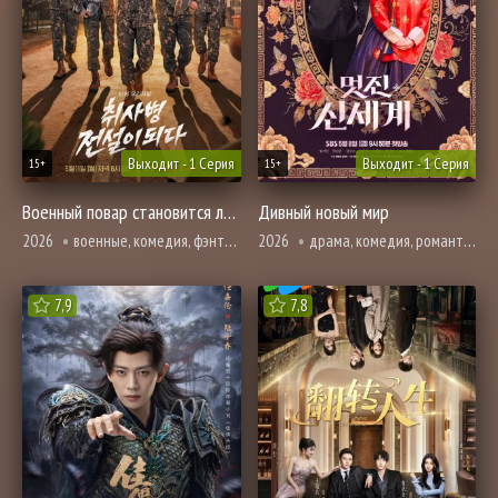
Выходит - 1 Серия
Выходит - 1 Серия
15+
15+
Военный повар становится легендой
Дивный новый мир
2026
военные, комедия, фэнтези
2026
драма, комедия, романтика, фэнтези
7,9
7,8