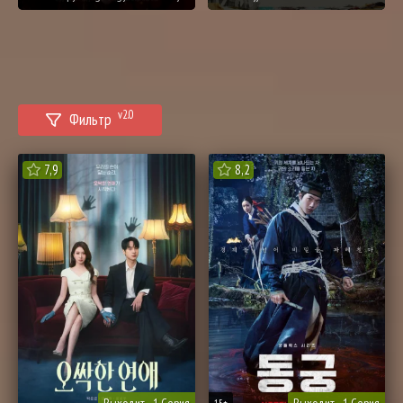
v2.0
Фильтр
7,9
8,2