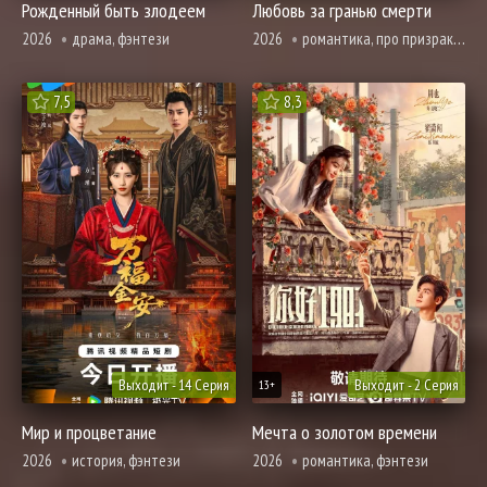
Рожденный быть злодеем
Любовь за гранью смерти
2026
драма, фэнтези
2026
романтика, про призраков, демонов и сверхъестественное, фэнтези
7,5
8,3
Выходит - 14 Серия
Выходит - 2 Серия
13+
Мир и процветание
Мечта о золотом времени
2026
история, фэнтези
2026
романтика, фэнтези