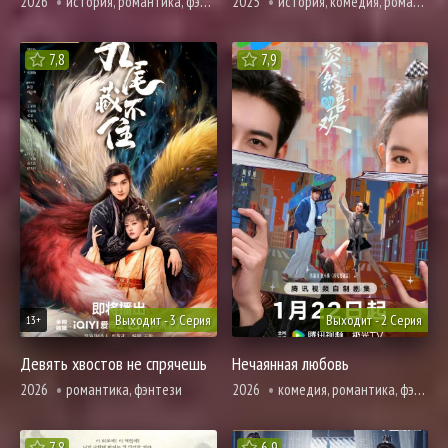
2026
история, романтика, фэнтези
2025
история, комедия, романтика, фэнтези
7,8
7,9
Выходит - 3 Серия
Выходит - 2 Серия
13+
Девять хвостов не спрячешь
Нечаянная любовь
2026
романтика, фэнтези
2026
комедия, романтика, фэнтези
7,8
6,9