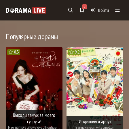
0
Войти
Популярные дорамы
8.3
9.2
Выходи замуж за моего
супруга!
Искрящийся арбуз
Nae nampyeongwa gyeolhonhaejwo
Banjjakineun witeomellon