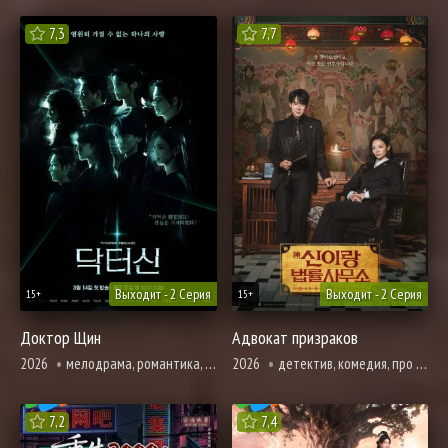
7,3
7,7
Выходит - 2 Серия
Выходит - 2 Серия
15+
15+
Доктор Щин
Адвокат призраков
2026
мелодрама, романтика, триллер, фантастика, фэнтези
2026
детектив, комедия, про призраков, демонов и сверхъестественное, фэнтези
7,2
7,4