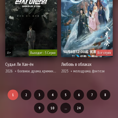
Выходит - 5 Серия
Все серии
15+
Судья Ли Хан-ён
Любовь в облаках
2026
боевики, драма, криминал, фантастика, фэнтези
2025
мелодрама, фэнтези
1
2
3
4
5
6
7
8
9
10
...
24