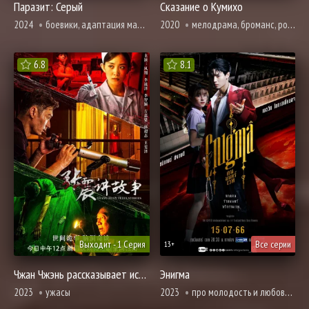
Паразит: Серый
Сказание о Кумихо
2024
боевики, адаптация манги, мистика, ужасы, фантастика
2020
мелодрама, броманс, романтика, триллер, ужасы, фэнтези
6.8
8.1
Выходит - 1 Серия
Все серии
13+
Чжан Чжэнь рассказывает истории
Энигма
2023
ужасы
2023
про молодость и любовь, про призраков, демонов и сверхъестественное, ужасы, про школу и школьников