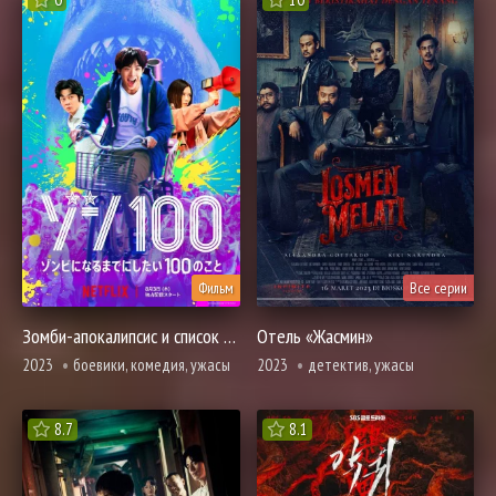
Фильм
Все серии
Зомби-апокалипсис и список из 100 дел, что я выполню перед смертью
Отель «Жасмин»
2023
боевики, комедия, ужасы
2023
детектив, ужасы
8.7
8.1