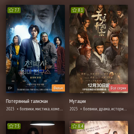
7.7
8.1
Фильм
Все серии
13+
Потерянный талисман
Мутации
2023
боевики, мистика, комедия, криминал, расследование, ужасы, фэнтези
2023
боевики, драма, история, про призраков, демонов и сверхъестественное, триллер, ужасы
7.5
8.4