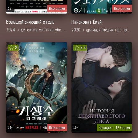
Все серии
Все серии
18+
Большой сияющий отель
Пансионат Ёкай
2024
детектив, мистика, убийство, мелодрама, романтика, триллер, ужасы, фэнтези, смерть
2020
драма, комедия, про призраков, демонов и сверхъестественное, ужасы, фэнтези, смерть
8
8.4
Все серии
Выходит - 12 Серия
18+
18+