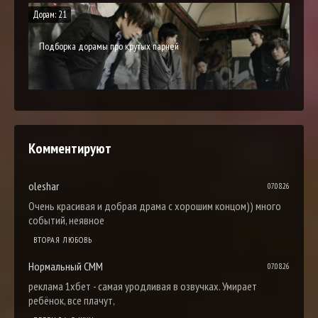
Дорам: 21
Подборка дорамы про крутых парней
Комментируют
oleshar
07.08.26
Очень красивая и добрая драма с хорошим концом)) много
событий, неявное
ВТОРАЯ ЛЮБОВЬ
Нормальный СММ
07.08.26
реклама 1хбет - самая уродливая в озвучках. Умирает
ребёнок, все плачут,