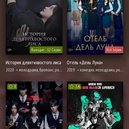
Выходит - 12 Серия
Все серии
18+
12+
История девятихвостого лиса
Отель «Дель Луна»
2020
мелодрама, броманс, романтика, триллер, ужасы, фэнтези
2019
комедия, мелодрама, романтика, ужасы, фэнтези, смерть
8
7.4