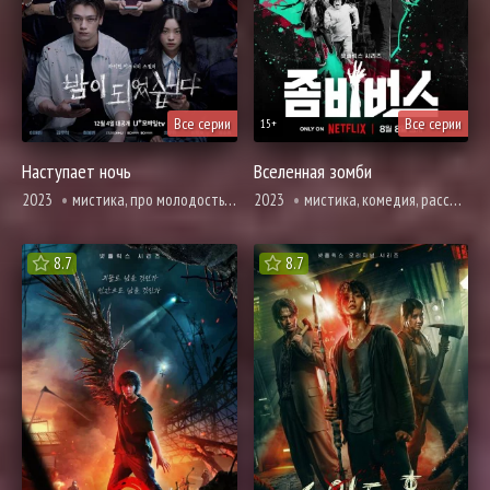
Все серии
Все серии
15+
Наступает ночь
Вселенная зомби
2023
мистика, про молодость и любовь, триллер, ужасы
2023
мистика, комедия, расследование, ужасы
8.7
8.7