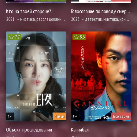
Кто на твоей стороне?
Голосование по поводу смертной казни
2021
мистика, расследование, романтика, триллер, ужасы
2023
детектив, мистика, криминал, триллер, ужасы, полиция
7.7
8.3
Фильм
Все серии
15+
15+
Объект преследования
Каннибал