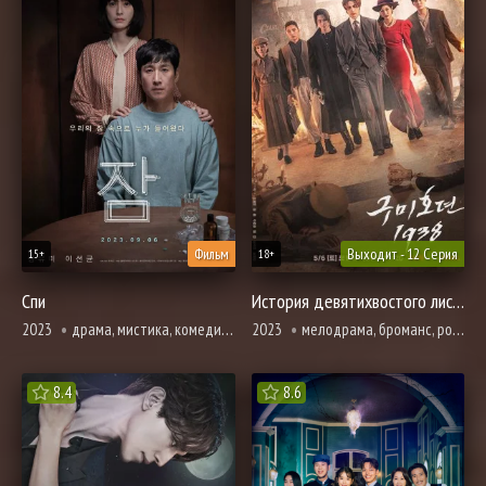
Фильм
Выходит - 12 Серия
15+
18+
Спи
История девятихвостого лиса 2 сезон
2023
драма, мистика, комедия, расследование, триллер, ужасы
2023
мелодрама, броманс, романтика, триллер, ужасы, фэнтези
8.4
8.6