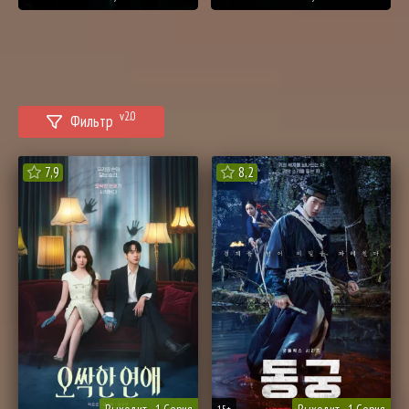
v2.0
Фильтр
7,9
8,2