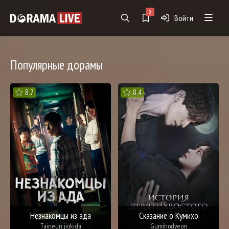
0
Войти
Популярные дорамы
8.7
8.4
Незнакомцы из ада
Сказание о Кумихо
Taineun jiokida
Gumihodyeon