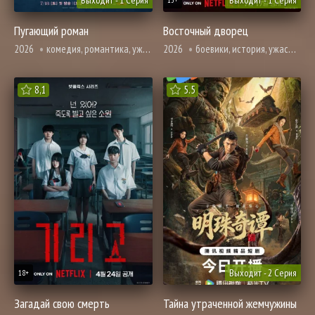
Выходит - 1 Серия
Выходит - 1 Серия
15+
Пугающий роман
Восточный дворец
2026
комедия, романтика, ужасы, фэнтези
2026
боевики, история, ужасы, фэнтези
8,1
5.5
Выходит - 2 Серия
18+
Загадай свою смерть
Тайна утраченной жемчужины