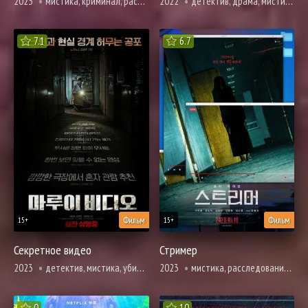
2023
мистика, криминал, расследование, триллер, ужасы
2022
детектив, драма, мистика, психология, расследование, триллер, ужасы
7.1
6.7
Фильм
Фильм
15+
15+
Секретное видео
Стример
2023
детектив, мистика, убийство, расследование, ужасы, смерть
2023
мистика, расследование, ужасы
0
10