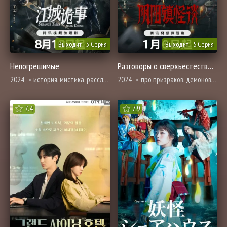
Выходит - 3 Серия
Выходит - 5 Серия
Непогрешимые
Разговоры о сверхъестественном в городке Иньян
2024
история, мистика, расследование, триллер, ужасы, смерть
2024
про призраков, демонов и сверхъестественное, триллер, ужасы
7.4
7.9