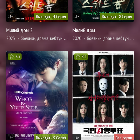
Выходит - 4 Серия
Выходит - 8 Серия
18+
16+
Милый дом 2
Милый дом
2023
боевики, драма, вебтун, ужасы, фантастика, смерть
2020
боевики, драма, вебтун, ужасы, фантастика, про школу и школьников
7.3
8.1
Выходит - 9 Серия
Все серии
15+
18+