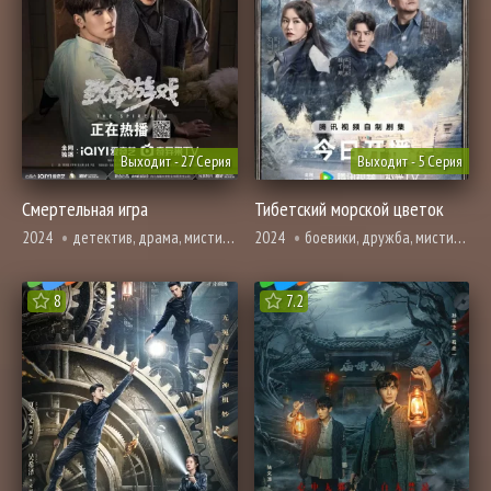
Выходит - 27 Серия
Выходит - 5 Серия
Смертельная игра
Тибетский морской цветок
2024
детектив, драма, мистика, комедия, броманс, ужасы, фэнтези
2024
боевики, дружба, мистика, приключения, броманс, расследование, ужасы
8
7.2