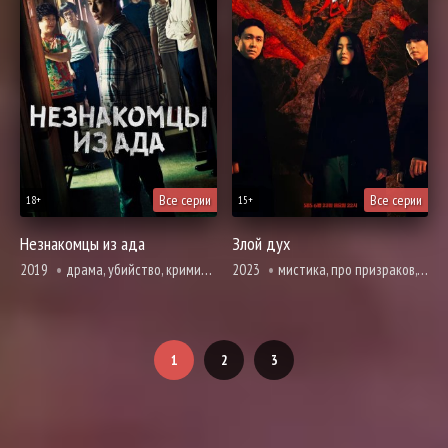
Все серии
Все серии
18+
15+
Незнакомцы из ада
Злой дух
2019
драма, убийство, криминал, вебтун, психология, триллер, ужасы
2023
мистика, про призраков, демонов и сверхъестественное, триллер, ужасы, смерть
1
2
3