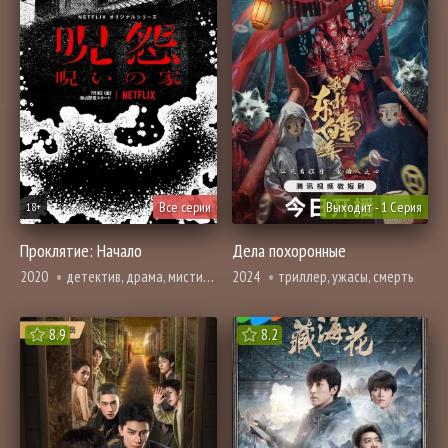
Все серии
Выходит - 1 Серия
18+
Проклятие: Начало
Дела похоронные
2020
детектив, драма, мистика, убийство, про призраков, демонов и сверхъестественное, триллер, ужасы, смерть
2024
триллер, ужасы, смерть
8.9
8.2