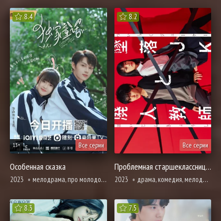
8.4
8.2
Все серии
Все серии
13+
Особенная сказка
Проблемная старшеклассница и непутевый учитель
2023
мелодрама, про молодость и любовь, романтика, про школу и школьников
2023
драма, комедия, мелодрама, про молодость и любовь, романтика, про школу и школьников
8.3
7.5