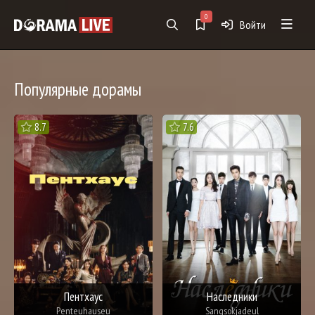
0
Войти
Популярные дорамы
8.7
7.6
Пентхаус
Наследники
Penteuhauseu
Sangsokjadeul