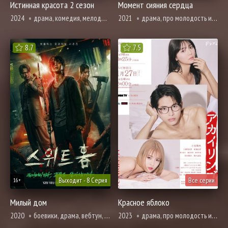
Истинная красота 2 сезон
Момент сияния сердца
2024
драма, комедия, мелодрама, про молодость и любовь, вебтун, романтика, про школу и школьников
2021
драма, про молодость и любовь, романтика, про школу и школьников
8.7
7.5
Выходит - 8 Серия
Все серии
16+
Милый дом
Красное яблоко
2020
боевики, драма, вебтун, ужасы, фантастика, про школу и школьников
2023
драма, про молодость и любовь, романтика, про школу и школьников