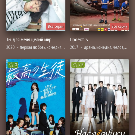
Все серии
Все серии
Ты для меня целый мир
Проект S
2020
первая любовь, комедия, мелодрама, повседневность, романтика, спорт, про школу и школьников
2017
драма, комедия, мелодрама, про молодость и любовь, броманс, спорт, про школу и школьников
0
7.6