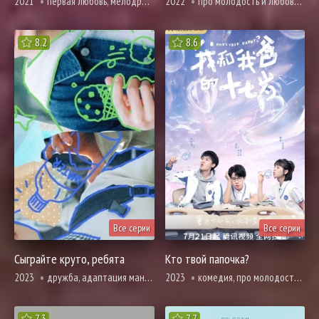
2021
первая любовь, мелодрама, повседневность, романтика, про призраков, демонов и сверхъестественное, про школу и школьников
2022
про молодость и любовь, романтика, про школу и школьников
8.2
8.6
Все серии
Все серии
Сыграйте круто, ребята
Кто твой папочка?
2023
дружба, адаптация манги, комедия, повседневность, про школу и школьников
2023
комедия, про молодость и любовь, про призраков, демонов и сверхъестественное, про школу и школьников
7.3
7.7