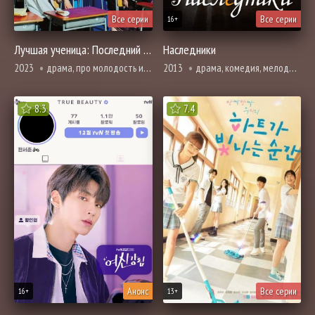
Все серии
Все серии
16+
Лучшая ученица: Последний танец длиной в год
Наследники
2023
драма, про молодость и любовь, про школу и школьников
2013
драма, комедия, мелодрама, романтика, про школу и школьников
8.3
7.4
Анонс
Все серии
16+
13+