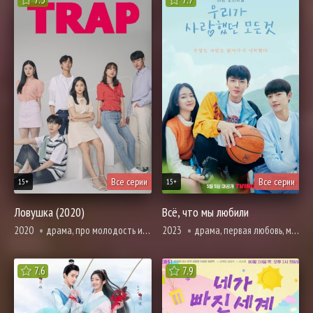
Все серии
Все серии
15+
15+
Ловушка (2020)
Всё, что мы любили
2020
драма, про молодость и любовь, романтика, триллер, про школу и школьников
2023
драма, первая любовь, мелодрама, про молодость и любовь, броманс, романтика, про школу и школьников
7.6
7.9