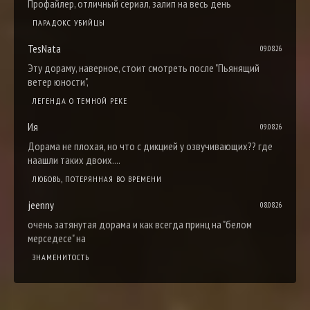
Профайлер, отличный сериал, залип на весь день
ПАРАДОКС УБИЙЦЫ
TesNata
09.08.26
Эту дораму, наверное, стоит смотреть после "Пьянящий
ветер юности",
ЛЕГЕНДА О ТЕМНОЙ РЕКЕ
Ия
09.08.26
Дорама не плохая, но что с дикцией у озвучивающих?? где
наашли таких двоих....
ЛЮБОВЬ, ПОТЕРЯННАЯ ВО ВРЕМЕНИ
jeenny
08.08.26
очень затянутая дорама и как всегда принц на "белом
мерседесе" на
ЗНАМЕНИТОСТЬ