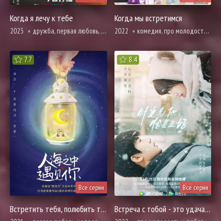
Когда я лечу к тебе
Когда мы встретимся
2023
дружба, первая любовь, комедия, про молодость и любовь, романтика, про школу и школьников
2022
комедия, про молодость и любовь, романтика, про школу и школьников
7.7
8.4
Все серии
Все серии
Встретить тебя, полюбить тебя
Встреча с тобой - это удача для меня