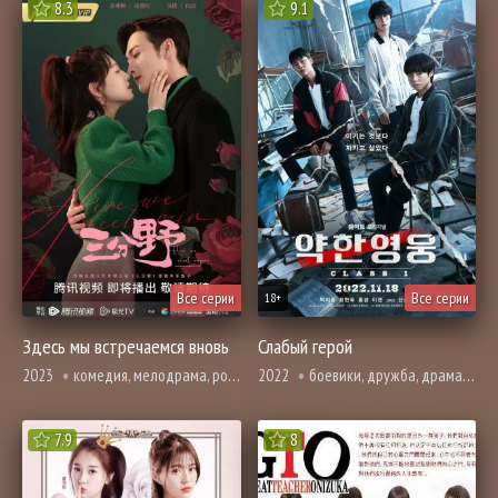
8.3
9.1
Все серии
Все серии
18+
Здесь мы встречаемся вновь
Слабый герой
2023
комедия, мелодрама, романтика, про школу и школьников
2022
боевики, дружба, драма, криминал, про молодость и любовь, броманс, вебтун, про школу и школьников
7.9
8