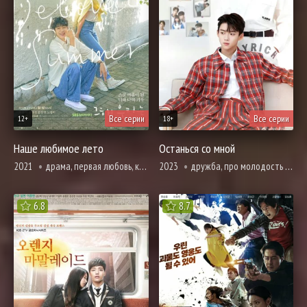
Все серии
Все серии
12+
18+
Наше любимое лето
Останься со мной
2021
драма, первая любовь, комедия, мелодрама, про молодость и любовь, повседневность, романтика, про школу и школьников
2023
дружба, про молодость и любовь, броманс, повседневность, про школу и школьников
6.8
8.7