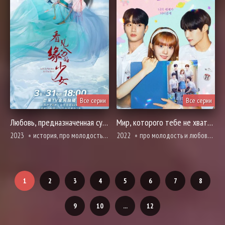
Все серии
Все серии
Любовь, предназначенная судьбой
Мир, которого тебе не хватает
2023
история, про молодость и любовь, романтика, фэнтези, про школу и школьников
2022
про молодость и любовь, романтика, фэнтези, про школу и школьников
1
2
3
4
5
6
7
8
9
10
...
12