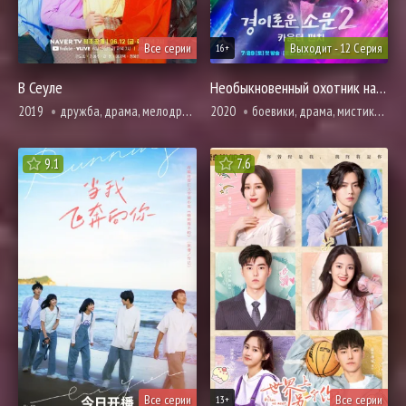
Все серии
Выходит - 12 Серия
16+
В Сеуле
Необыкновенный охотник на демонов
2019
дружба, драма, мелодрама, про молодость и любовь, про школу и школьников
2020
боевики, драма, мистика, комедия, про призраков, демонов и сверхъестественное, фэнтези, про школу и школьников
9.1
7.6
Все серии
Все серии
13+