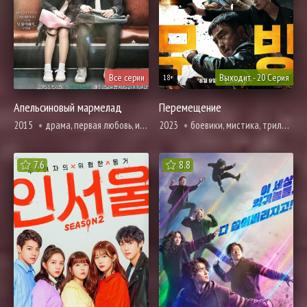
Все серии
Выходит - 20 Серия
18+
Апельсиновый мармелад
Перемещение
2015
драма, первая любовь, история, мелодрама, вебтун, романтика, про призраков, демонов и сверхъестественное, фэнтези, про школу и школьников
2023
боевики, мистика, триллер, фантастика, про школу и школьников
7.6
8.8