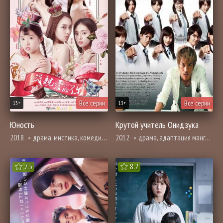
Все серии
Все серии
13+
13+
Юность
Крутой учитель Онидзука
2018
драма, мистика, комедия, мелодрама, романтика, про школу и школьников
2012
драма, адаптация манги, комедия, про молодость и любовь, про школу и школьников
7.5
8.2