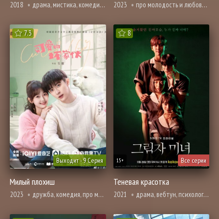
2018
драма, мистика, комедия, мелодрама, про молодость и любовь, романтика, про школу и школьников
2023
про молодость и любовь, про призраков, демонов и сверхъестественное, ужасы, про школу и школьников
7.3
8
Выходит - 9 Серия
Все серии
15+
Милый плохиш
Теневая красотка
2023
дружба, комедия, про молодость и любовь, романтика, про школу и школьников
2021
драма, вебтун, психология, романтика, триллер, про школу и школьников