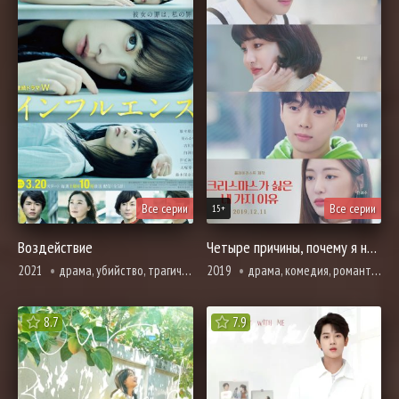
Все серии
Все серии
15+
Воздействие
Четыре причины, почему я ненавижу Рождество
2021
драма, убийство, трагическое прошлое, адаптация новел, триллер, про школу и школьников
2019
драма, комедия, романтика, про школу и школьников
8.7
7.9