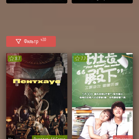
v2.0
Фильтр
8.7
7.7