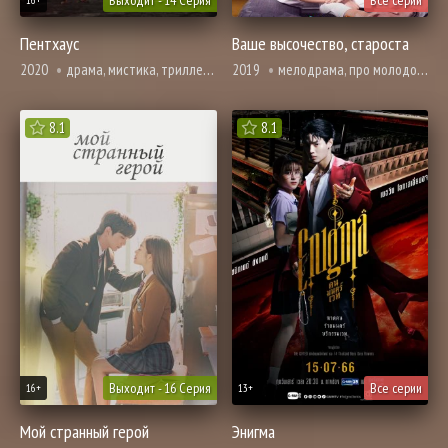
Выходит - 14 Серия
Все серии
16+
Пентхаус
Ваше высочество, староста
2020
драма, мистика, триллер, про школу и школьников
2019
мелодрама, про молодость и любовь, романтика, про школу и школьников
8.1
8.1
Выходит - 16 Серия
Все серии
16+
13+
Мой странный герой
Энигма