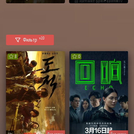
v2.0
Фильтр
8
0