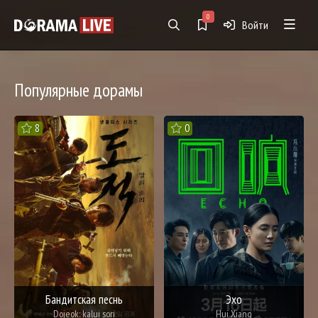
0
Войти
Популярные дорамы
8
0
Бандитская песнь
Эхо
Dojeok: kalui sori
Hui Xiang