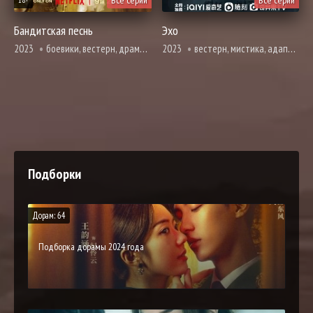
Все серии
Все серии
18+
Бандитская песнь
Эхо
2023
боевики, вестерн, драма, история, криминал, триллер
2023
вестерн, мистика, адаптация новел, расследование, триллер
Подборки
Дорам: 64
Подборка дорамы 2024 года