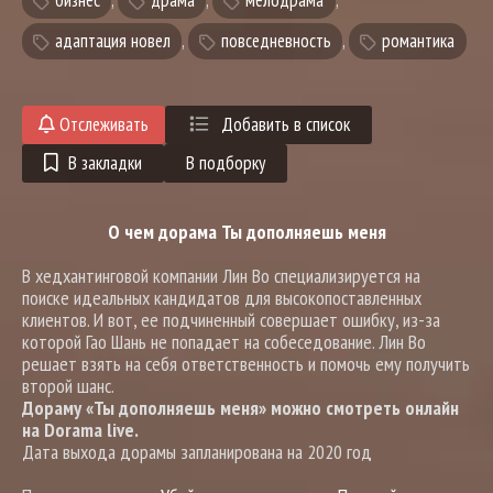
бизнес
,
драма
,
мелодрама
,
адаптация новел
,
повседневность
,
романтика
Отслеживать
Добавить в список
В закладки
В подборку
О чем дорама Ты дополняешь меня
В хедхантинговой компании Лин Во специализируется на
поиске идеальных кандидатов для высокопоставленных
клиентов. И вот, ее подчиненный совершает ошибку, из-за
которой Гао Шань не попадает на собеседование. Лин Во
решает взять на себя ответственность и помочь ему получить
второй шанс.
Дораму «Ты дополняешь меня» можно смотреть онлайн
на Dorama live.
Дата выхода дорамы запланирована на 2020 год