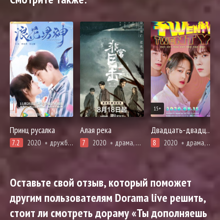
15+
Принц русалка
Алая река
Двадцать-двадцать
7.2
2020
дружба, мистика, комедия, расследование, романтика, фэнтези
7
2020
драма, мистика, убийство, криминал, расследование, триллер, смерть
8
2020
драма, мелодрама, про молодость и любовь, романтика
Оставьте свой отзыв, который поможет
другим пользователям Dorama live решить,
стоит ли смотреть дораму «Ты дополняешь