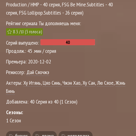
Production / HMP - 40 серия, FSG Be Mine.Subtitles - 40
серия, FSG Lollipop.Subtitles - 26 серия)
Рейтинг сериала Ты дополняешь меня:
8.3
/
(
3
голоса)
10
Серий выпущено:
Продолж.:
45 .мин / серия
Премьера:
2020-12-02
Режиссер:
Дай Сяочжэ
Актеры:
Ху Итянь
,
Цяо Синь
,
Чжэн Хао
,
Ху Сан
,
Лю Сяое
,
Жэнь
Бинь
Добавлена:
40 Серия из 40 (1 Сезон)
Сезоны:
1 Сезон