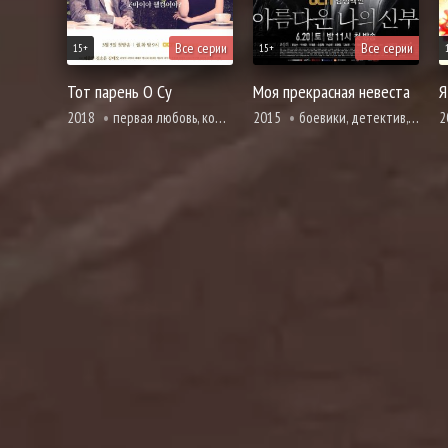
Все серии
Все серии
15+
15+
Тот парень О Су
Моя прекрасная невеста
Я
2018
первая любовь, комедия, мелодрама, романтика, фэнтези, магия, полиция
2015
боевики, детектив, драма, мистика, криминал, мелодрама, романтика, полиция
2