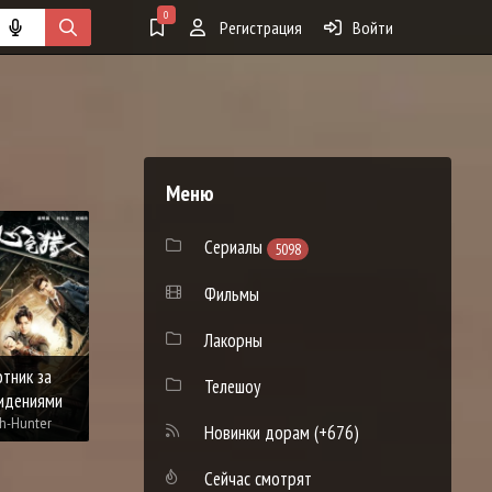
0
Регистрация
Войти
Меню
7.8
7.8
8
Сериалы
5098
Фильмы
Лакорны
Н
тник за
д
Телешоу
идениями
Увидимся снова
Игра с законом
ch-Hunter
Tai Yang Xing Chen
Game of Outlaws
Eojje
Новинки дорам
(+676)
Сейчас смотрят