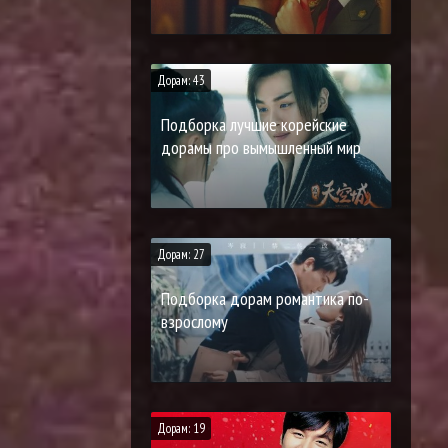
Дорам: 43
Подборка лучшие корейские
дорамы про вымышленный мир
Дорам: 27
Подборка дорам романтика по-
взрослому
Дорам: 19