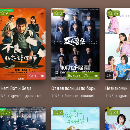
9
0
8.9
Все серии
Выходит - 25 Серия
15+
 нет! Вот и беда
Отдел полиции по борьбе с мошенничеством
Незнакомки
023
дружба, драма, мистика, комедия, броманс, расследование, про призраков, демонов и сверхъестественное, фэнтези, полиция, смерть
2023
боевики, полиция
2023
драма, комедия, по
7.8
8
8.1