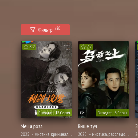
v2.0
Фильтр
8.2
7.7
Выходит - 12 Серия
Выходит - 6 Серия
13+
Меч и роза
Выше туч
З
2025
мистика, криминал, расследование, триллер, полиция
2025
мистика, расследование, триллер, полиция
2