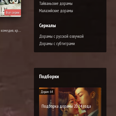
Тайваньские дорамы
Малазийские дорамы
Все серии
Сериалы
повседневность, расследование, романтика, полиция
Дорамы с русской озвучкой
Дорамы с субтитрами
Подборки
Дорам: 64
Подборка дорамы 2024 года