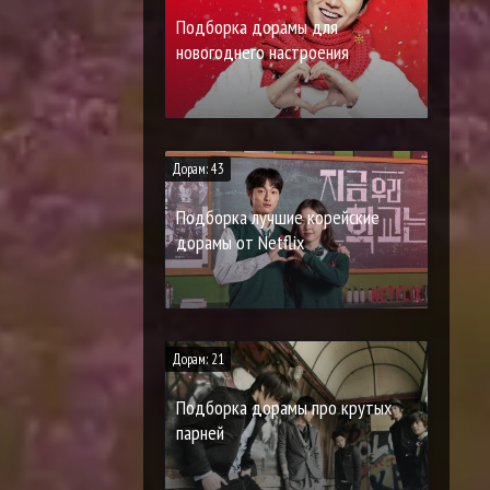
Подборка дорамы для
новогоднего настроения
Дорам: 43
Подборка лучшие корейские
дорамы от Netflix
Дорам: 21
Подборка дорамы про крутых
парней