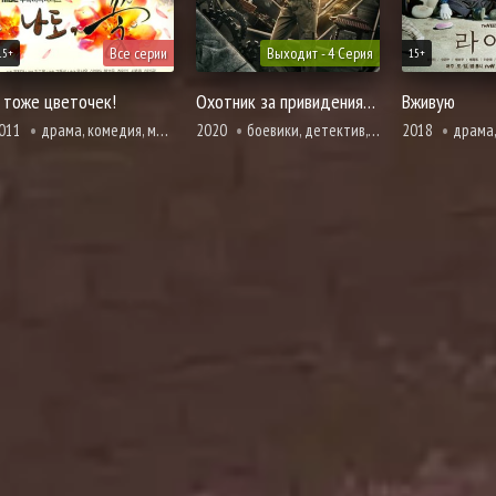
Все серии
Выходит - 4 Серия
15+
15+
 тоже цветочек!
Охотник за привидениями
Вживую
011
драма, комедия, мелодрама, психология, романтика, полиция
2020
боевики, детектив, история, мистика, броманс, адаптация новел, расследование, романтика, ужасы, фэнтези, полиция
2018
драма, комедия, криминал, 