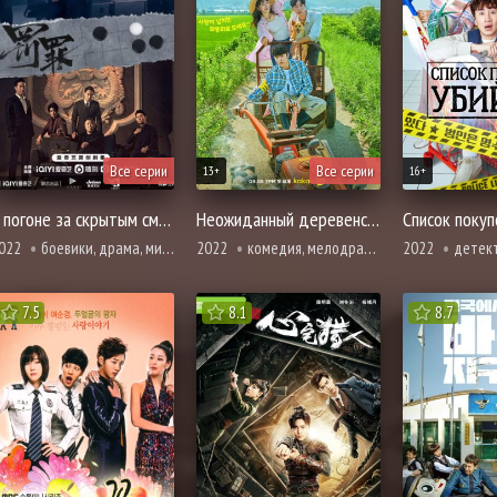
Все серии
Все серии
13+
16+
В погоне за скрытым смыслом
Неожиданный деревенский дневник
Список покуп
022
боевики, драма, мистика, криминал, расследование, полиция
2022
комедия, мелодрама, повседневность, романтика, полиция
2022
детектив, мистика, комедия, убийство,
7.5
8.1
8.7