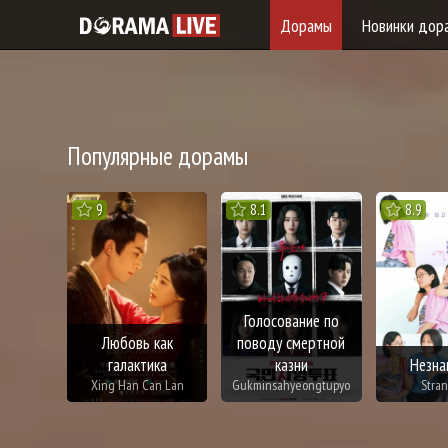
Дорамы
Новинки дор
Популярные дорамы
9
8.1
8.9
Голосование по
Любовь как
поводу смертной
галактика
казни
Незна
Xing Han Can Lan
Gukminsahyeongtupyo
Stra