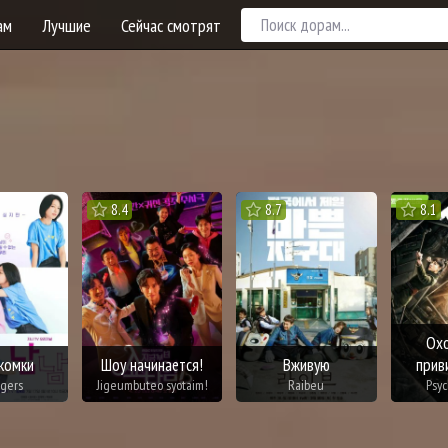
ам
Лучшие
Сейчас смотрят
8.4
8.7
8.1
Охо
комки
Шоу начинается!
Вживую
прив
ngers
Jigeumbuteo syotaim!
Raibeu
Psy