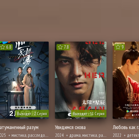
6.8
7.8
9
Выходит - 2 Серия
Выходит - 11 Серия
атуманенный разум
Увидимся снова
Любовь как г
025
мистика, расследование, полиция, смерть
2024
драма, мистика, расследование, триллер, фэнтези, полиция, смерть
2022
детектив, история, мистика, траги