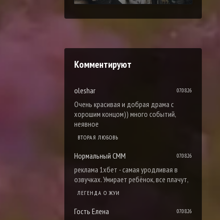
Комментируют
oleshar
07.08.26
Очень красивая и добрая драма с
хорошим концом)) много событий,
неявное
ВТОРАЯ ЛЮБОВЬ
Нормальный СММ
07.08.26
реклама 1хбет - самая уродливая в
озвучках. Умирает ребёнок, все плачут,
ЛЕГЕНДА О ЖУИ
Гость Елена
07.08.26