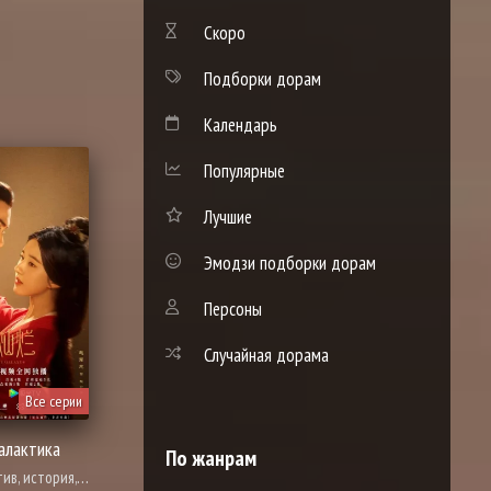
Скоро
Подборки дорам
Календарь
Популярные
Лучшие
Эмодзи подборки дорам
Персоны
Случайная дорама
Все серии
алактика
По жанрам
ческое прошлое, мелодрама, адаптация новел, романтика, полиция