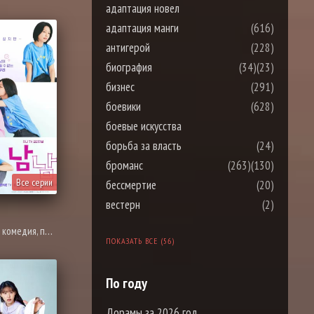
адаптация новел
адаптация манги
(616)
антигерой
(228)
биография
(34)
(23)
бизнес
(291)
боевики
(628)
боевые искусства
борьба за власть
(24)
броманс
(263)
(130)
Все серии
бессмертие
(20)
вестерн
(2)
вседневность, романтика, полиция
ПОКАЗАТЬ ВСЕ (56)
По году
Дорамы за 2026 год