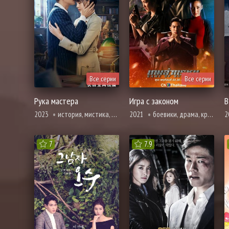
Все серии
Все серии
Рука мастера
Игра с законом
2023
история, мистика, про врачей и медицину, трагическое прошлое, расследование, романтика, полиция, смерть
2021
боевики, драма, криминал, триллер, полиция
2
7
7.9