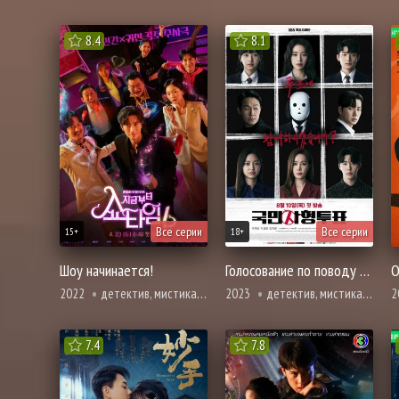
8.4
8.1
Все серии
Все серии
15+
18+
Шоу начинается!
Голосование по поводу смертной казни
О
2022
детектив, мистика, комедия, мелодрама, расследование, романтика, фэнтези, полиция
2023
детектив, мистика, криминал, триллер, ужасы, полиция
2
7.4
7.8