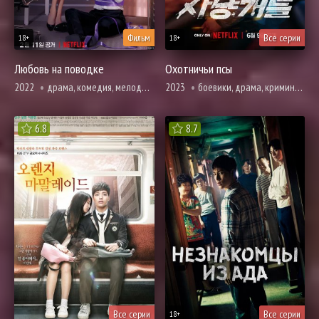
Фильм
Все серии
18+
18+
Любовь на поводке
Охотничьи псы
2022
драма, комедия, мелодрама, вебтун, повседневность, романтика
2023
боевики, драма, криминал, броманс, вебтун, триллер
6.8
8.7
Все серии
Все серии
18+