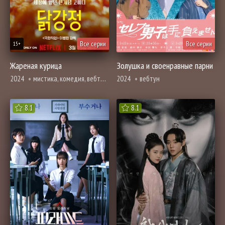
Все серии
Все серии
15+
Жареная курица
Золушка и своенравные парни
2024
мистика, комедия, вебтун, фантастика, фэнтези
2024
вебтун
8.1
8.1