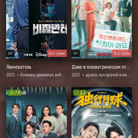
Все серии
Все серии
18+
15+
Линчеватель
Даже в психиатрическом отделении наступает утро
2023
боевики, криминал, вебтун, психология, триллер
2023
драма, про врачей и медицину, вебтун
7.8
8.1