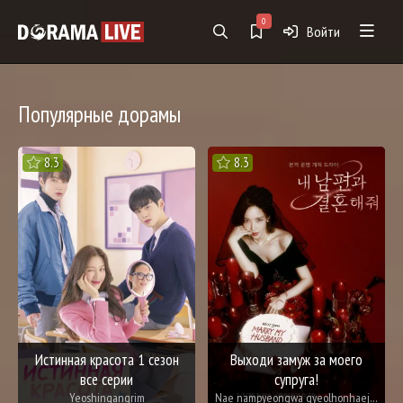
0
Войти
Популярные дорамы
8.3
8.3
Истинная красота 1 сезон
Выходи замуж за моего
все серии
супруга!
Yeoshingangrim
Nae nampyeongwa gyeolhonhaejwo