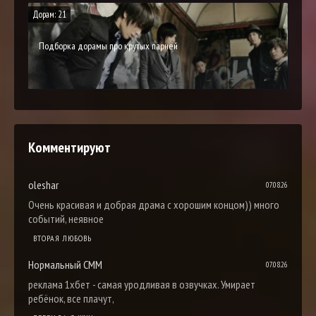
Дорам: 21
Подборка дорамы про крутых парней
Комментируют
oleshar
07.08.26
Очень красивая и добрая драма с хорошим концом)) много
событий, неявное
ВТОРАЯ ЛЮБОВЬ
Нормальный СММ
07.08.26
реклама 1хбет - самая уродливая в озвучках. Умирает
ребёнок, все плачут,