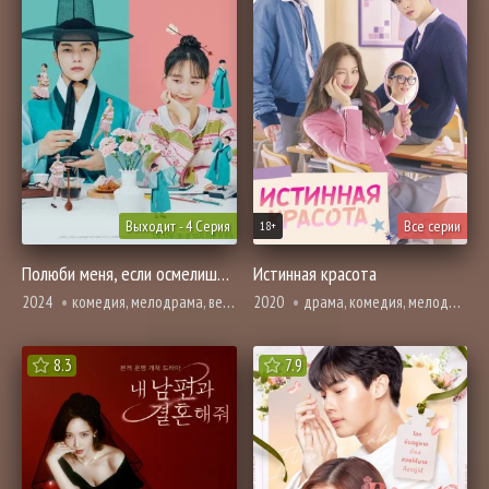
Выходит - 4 Серия
Все серии
18+
Полюби меня, если осмелишься
Истинная красота
2024
комедия, мелодрама, вебтун, романтика
2020
драма, комедия, мелодрама, про молодость и любовь, вебтун, романтика
8.3
7.9