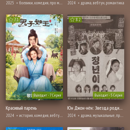
2025
боевики, комедия, про молодость и любовь, вебтун, триллер, смерть
2024
драма, вебтун, романтика
7.1
8.2
Выходит - 7 Серия
Выходит - 5 Серия
Красивый парень
Юн Джон-нён: Звезда родилась
2024
история, комедия, вебтун, романтика
2024
драма, музыкальные, про молодость и любовь, вебтун, повседневность