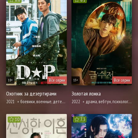
Все серии
Все серии
18+
15+
Охотник за дезертирами
Золотая ложка
2021
боевики, военные, детектив, драма, комедия, броманс, вебтун
2022
драма, вебтун, психология, про призраков, демонов и сверхъестественное, фэнтези, смерть
10
7.3