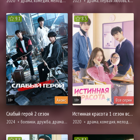
2020
драма, комедия, мелодрама, про молодость и любовь, вебтун, романтика
2023
драма, первая любовь, комедия, мелодрама, вебтун, романтика, фэнтези, смерть
9.1
8.3
Анонс
Все серии
18+
18+
Слабый герой 2 сезон
Истинная красота 1 сезон все серии
2024
боевики, дружба, драма, криминал, про молодость и любовь, броманс, вебтун
2020
драма, комедия, мелодрама, про молодость и любовь, вебтун, романтика
8.8
8.1