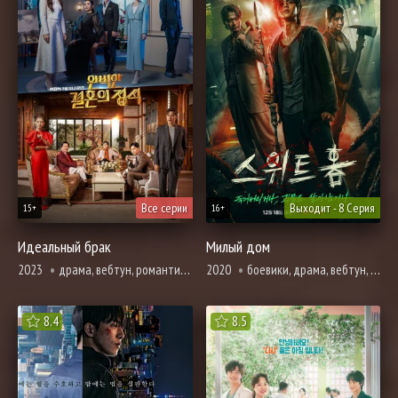
Все серии
Выходит - 8 Серия
15+
16+
Идеальный брак
Милый дом
2023
драма, вебтун, романтика, фэнтези
2020
боевики, драма, вебтун, ужасы, фантастика, про школу и школьников
8.4
8.5