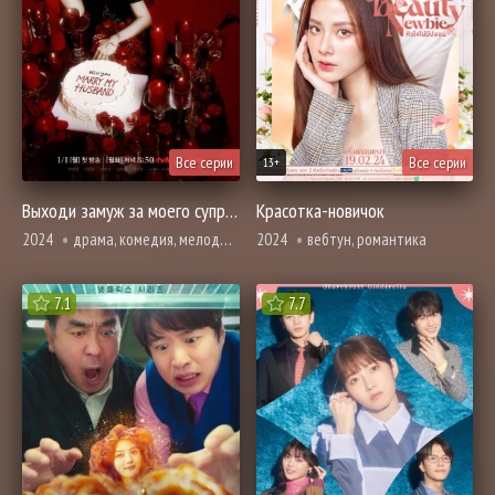
Все серии
Все серии
13+
Выходи замуж за моего супруга!
Красотка-новичок
2024
драма, комедия, мелодрама, вебтун, романтика, фэнтези, смерть
2024
вебтун, романтика
7.1
7.7