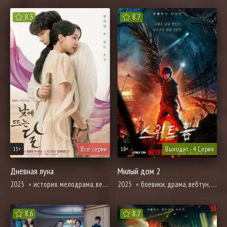
8.3
8.7
Все серии
Выходит - 4 Серия
15+
18+
Дневная луна
Милый дом 2
2023
история, мелодрама, вебтун, романтика, триллер, фэнтези
2023
боевики, драма, вебтун, ужасы, фантастика, смерть
8.6
8.7