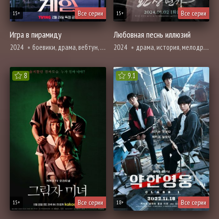
Все серии
Все серии
15+
15+
Игра в пирамиду
Любовная песнь иллюзий
2024
боевики, драма, вебтун, психология, триллер
2024
драма, история, мелодрама, вебтун, романтика, фэнтези
8
9.1
Все серии
Все серии
15+
18+