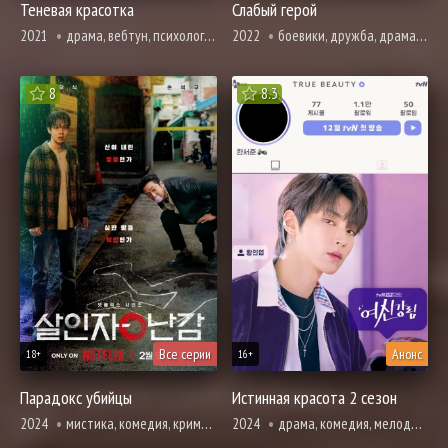
Теневая красотка
Слабый герой
2021
драма, вебтун, психология, романтика, триллер, про школу и школьников
2022
боевики, дружба, драма, криминал, про молодость и любовь, броманс, вебтун, про школу и школьников
8
8.3
Все серии
Анонс
18+
16+
Парадокс убийцы
Истинная красота 2 сезон
2024
мистика, комедия, криминал, вебтун, про призраков, демонов и сверхъестественное, триллер
2024
драма, комедия, мелодрама, про молодость и любовь, вебтун, романтика, про школу и школьников