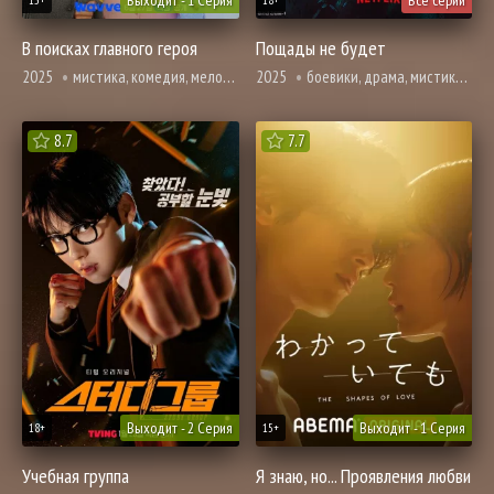
Выходит - 1 Серия
Все серии
13+
18+
В поисках главного героя
Пощады не будет
2025
мистика, комедия, мелодрама, вебтун, романтика
2025
боевики, драма, мистика, криминал, вебтун, триллер
8.7
7.7
Выходит - 2 Серия
Выходит - 1 Серия
18+
15+
Учебная группа
Я знаю, но... Проявления любви