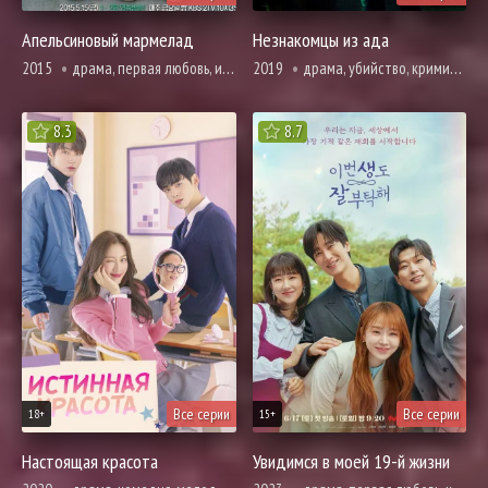
Апельсиновый мармелад
Незнакомцы из ада
2015
драма, первая любовь, история, мелодрама, вебтун, романтика, про призраков, демонов и сверхъестественное, фэнтези, про школу и школьников
2019
драма, убийство, криминал, вебтун, психология, триллер, ужасы
8.3
8.7
Все серии
Все серии
18+
15+
Настоящая красота
Увидимся в моей 19-й жизни