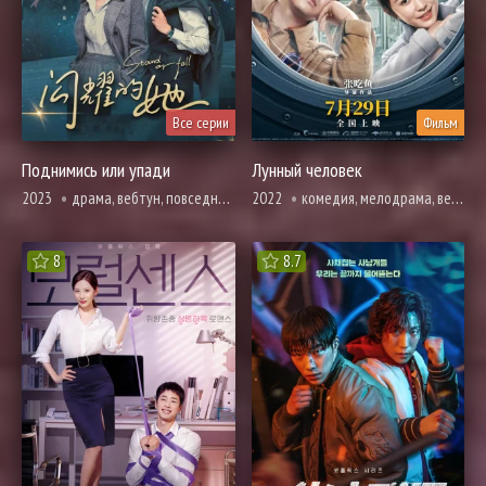
Все серии
Фильм
Поднимись или упади
Лунный человек
2023
драма, вебтун, повседневность, романтика
2022
комедия, мелодрама, вебтун, фантастика
8
8.7