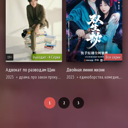
Выходит - 4 Серия
Все серии
15+
Адвокат по разводам Щин
Двойная линия жизни
2023
драма, про закон прокуроров и адвокатов, вебтун
2023
единоборства, комедия, вебтун, романтика, фэнтези
1
2
3