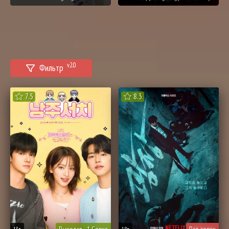
v2.0
Фильтр
7.5
8.3