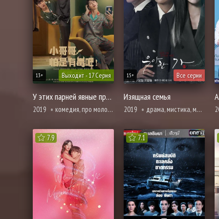
Выходит - 17 Серия
Все серии
13+
15+
У этих парней явные проблемы
Изящная семья
А
2019
комедия, про молодость и любовь
2019
драма, мистика, мелодрама, триллер
2
7.9
7.1