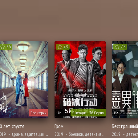
7.5
7.9
7.8
Все серии
Выходит - 36 Серия
18+
15+
0 лет спустя
Гром
Бесстрашный
019
драма, адаптация манги, первая любовь, мелодрама, романтика
2019
боевики, детектив, мистика, криминал, расследование
2019
детектив, мистика, криминал, расследован