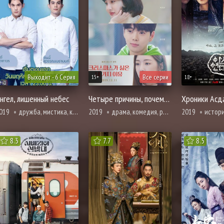
Выходит - 6 Серия
Все серии
15+
18+
нгел, лишенный небес
Четыре причины, почему я ненавижу Рождество
Хроники Асд
019
дружба, мистика, комедия, расследование, романтика, фэнтези
2019
драма, комедия, романтика, про школу и школьников
2019
история, мелодрама, борь
8.3
7.7
8.5