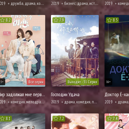
019
дружба, драма, комедия, повседневность, романтика
2019
бизнес, драма, история, романтика
2019
комедия, мелодрама
8.2
7.9
8.5
Все серии
Выходит - 31 Серия
15+
16+
Мир задолжал мне первую любовь
Господин Удача
Доктор Ё-ха
019
комедия, мелодрама, про молодость и любовь, повседневность, романтика
2019
драма, комедия, повседневность, романтика
2019
драма, мистика, про врачей и медицин
8.1
7.2
7.4