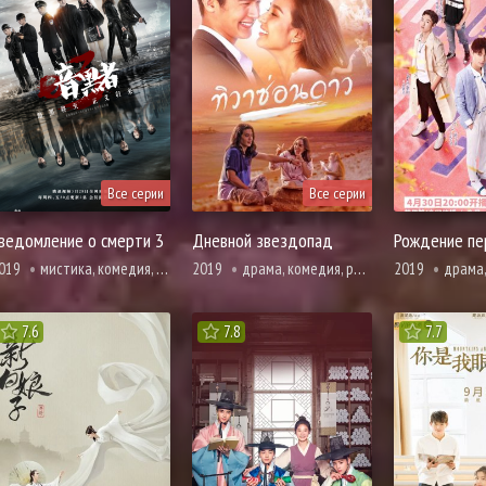
Все серии
Все серии
ведомление о смерти 3
Дневной звездопад
Рождение пе
019
мистика, комедия, убийство, расследование, смерть
2019
драма, комедия, романтика
2019
драма, первая любовь, 
7.6
7.8
7.7