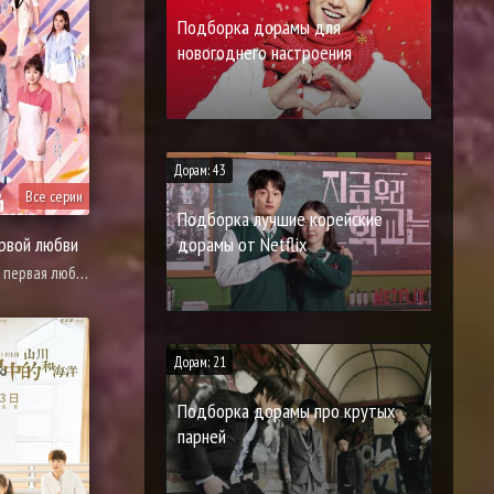
Подборка дорамы для
новогоднего настроения
Дорам: 43
Все серии
Подборка лучшие корейские
дорамы от Netflix
рвой любви
про молодость и любовь, романтика, спорт
Дорам: 21
Подборка дорамы про крутых
парней