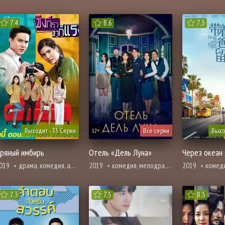
7.4
8.6
7.3
Выходит - 33 Серия
Все серии
Выхо
12+
ряный имбирь
Отель «Дель Луна»
Через океан 
019
драма, комедия, адаптация новел, романтика
2019
комедия, мелодрама, романтика, ужасы, фэнтези, смерть
2019
комедия, мел
7.3
7.5
8.5