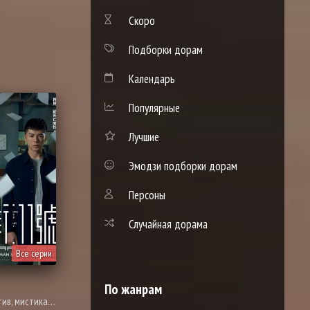
Скоро
Подборки дорам
Календарь
Популярные
Лучшие
Эмодзи подборки дорам
Персоны
Случайная дорама
Все серии
По жанрам
ие, про призраков, демонов и сверхъестественное, триллер, фэнтези, смерть