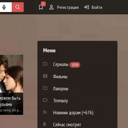
0
Регистрация
Войти
Меню
8.5
8.6
8.
Сериалы
5098
Фильмы
Лакорны
можем быть
В
Телешоу
узьями
Доктор Ё-хан
Аватар короля
Wo men bu neng shi peng you
Uisa Yohan
Quan zhi gao shou
Y
Новинки дорам
(+676)
Сейчас смотрят