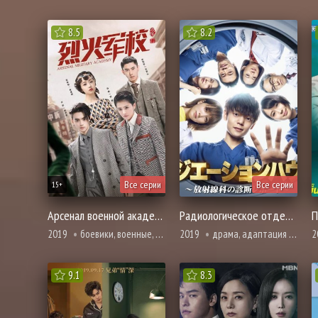
8.5
8.2
Все серии
Все серии
15+
Арсенал военной академии
Радиологическое отделение
П
2019
боевики, военные, история, мелодрама, романтика
2019
драма, адаптация манги, мистика, про врачей и медицину
2
9.1
8.3