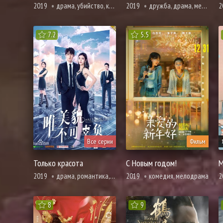
2019
драма, убийство, криминал, вебтун, психология, триллер, ужасы
2019
дружба, драма, мелодрама, про молодость и любовь, про школу и школьников
2
7.2
5.5
Все серии
Фильм
Только красота
С Новым годом!
2019
драма, романтика, про призраков, демонов и сверхъестественное, фэнтези
2019
комедия, мелодрама
2
8
9