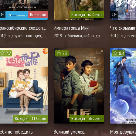
Все серии
Выходит - 62 Серия
15+
15+
Транссибирские следопыты
Императрица Мин
Что скрываю
019
дружба, комедия, приключения
2019
боевики, война, драма, история, борьба за власть, романтика
2019
детектив, единоборства, мисти
7.2
7.8
8.4
Выходит - 11 Серия
Выходит - 56 Серия
ебя не победить
Великий умелец