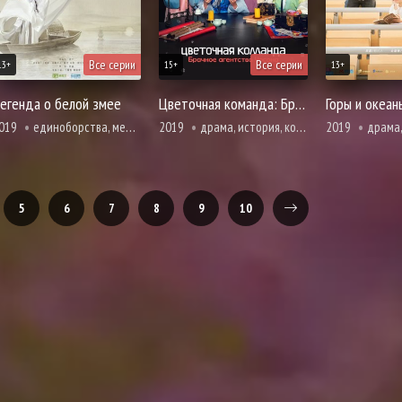
Все серии
Все серии
13+
15+
13+
егенда о белой змее
Цветочная команда: Брачное агентство Чосона
Горы и океан
019
единоборства, мелодрама, романтика, фэнтези, демоны
2019
драма, история, комедия, трагическое прошлое, мелодрама, романтика
2019
драма, первая любовь, комедия, мело
5
6
7
8
9
10