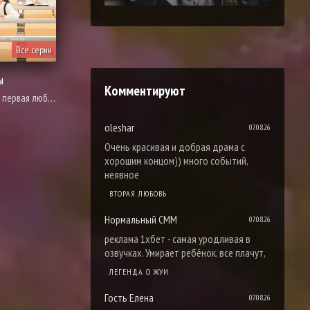
Все серии
ы
Комментируют
драма, про молодость и любовь, романтика, про школу и школьников
oleshar
07.08.26
Очень красивая и добрая драма с
хорошим концом)) много событий,
неявное
ВТОРАЯ ЛЮБОВЬ
Нормальный СММ
07.08.26
реклама 1хбет - самая уродливая в
озвучках. Умирает ребёнок, все плачут,
ЛЕГЕНДА О ЖУИ
Гость Елена
07.08.26