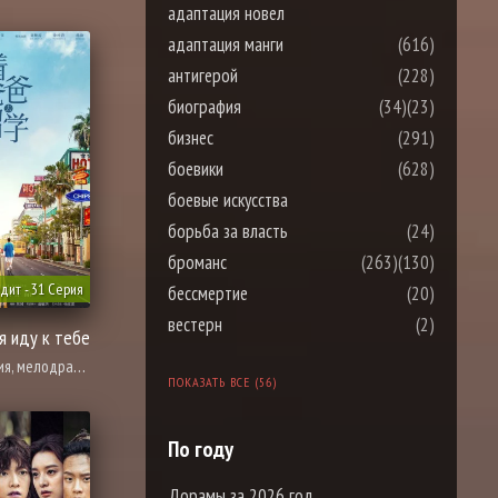
адаптация новел
адаптация манги
(616)
антигерой
(228)
биография
(34)
(23)
бизнес
(291)
боевики
(628)
боевые искусства
борьба за власть
(24)
броманс
(263)
(130)
дит - 31 Серия
бессмертие
(20)
вестерн
(2)
я иду к тебе
одрама, повседневность
ПОКАЗАТЬ ВСЕ (56)
По году
Дорамы за 2026 год