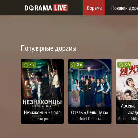
Дорамы
Новинки дор
Популярные дорамы
8.7
8.6
8.5
Арсенал
Незнакомцы из ада
Отель «Дель Луна»
акад
Taineun jiokida
Hotel Delluna