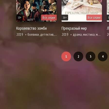
Все серии
Все серии
18+
16+
Королевство зомби
Прекрасный мир
Л
2019
боевики, детектив, история, борьба за власть, вебтун, политика, триллер, ужасы
2019
драма, мистика, мелодрама, повседневность, расследование, триллер, про школу и школьников
2
1
2
3
4