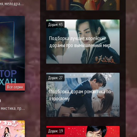
, романтика, фантастика, фэнтези
Дорам: 43
Подборка лучшие корейские
дорамы про вымышленный мир
Дорам: 27
Все серии
Подборка дорам романтика по-
взрослому
н
у, трагическое прошлое, адаптация новел, повседневность, романтика
Дорам: 19