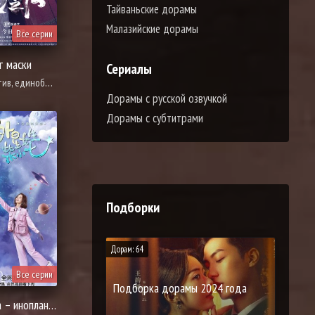
Тайваньские дорамы
Малазийские дорамы
Все серии
т маски
Сериалы
ка, комедия, мелодрама, расследование, романтика
Дорамы с русской озвучкой
Дорамы с субтитрами
Подборки
Дорам: 64
Все серии
Подборка дорамы 2024 года
Моя девушка – инопланетянка