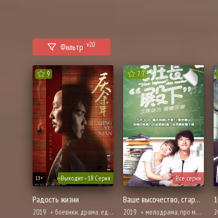
v2.0
Фильтр
9
7.7
Выходит - 18 Серия
Все серии
13+
Радость жизни
Ваше высочество, староста
1
2019
боевики, драма, единоборства, мистика, комедия, убийство, борьба за власть, романтика, фэнтези
2019
мелодрама, про молодость и любовь, романтика, про школу и школьников
2