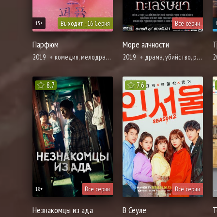
Выходит - 16 Серия
Все серии
15+
Парфюм
Море алчности
2019
комедия, мелодрама, романтика, про призраков, демонов и сверхъестественное, фэнтези
2019
драма, убийство, романтика, смерть
2
8.7
7.6
Все серии
Все серии
18+
Незнакомцы из ада
В Сеуле
Т