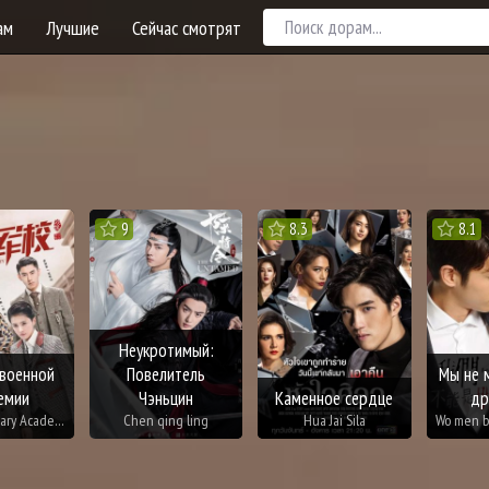
ам
Лучшие
Сейчас смотрят
9
8.3
8.1
Неукротимый:
 военной
Повелитель
Мы не 
емии
Чэньцин
Каменное сердце
др
Arsenal Military Academy
Chen qing ling
Hua Jai Sila