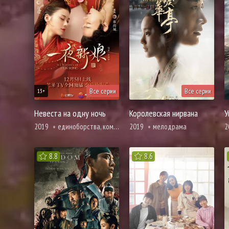
Все серии
Все серии
13+
Невеста на одну ночь
Королевская нирвана
У
2019
единоборства, комедия, мелодрама, романтика
2019
мелодрама
2
8.8
8.6