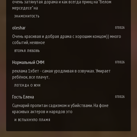
очень затянутая дорама и как всегда принц на "белом
мерседесе" на
ЗНАМЕНИТОСТЬ
oleshar
07.08.26
Очень красивая и добрая драма с хорошим концом)) много
событий, неявное
ВТОРАЯ ЛЮБОВЬ
Нормальный СММ
07.08.26
реклама 1хбет - самая уродливая в озвучках. Умирает
ребёнок, все плачут,
ЛЕГЕНДА О ЖУИ
Гость Елена
07.08.26
Сценарий пропитан садизмом и убийствами. На фоне
красивых актеров и нарядов это
И ВСПЫХНУЛО ПЛАМЯ