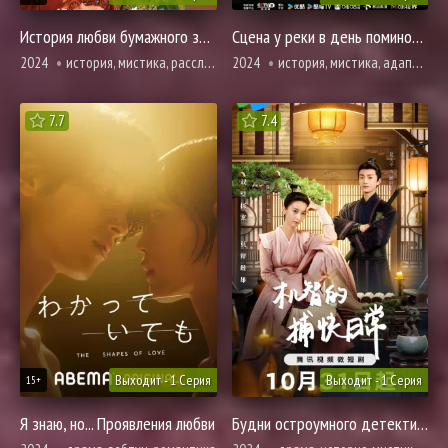
История любви бумажного зонта
Сцена у реки в день поминовения усопших
2024
история, мистика, расследование, романтика, фэнтези
2024
история, мистика, адаптация новел, расследование, триллер
7.7
7.4
Выходит - 1 Серия
Выходит - 1 Серия
15+
Я знаю, но... Проявления любви
Будни остроумного детектива