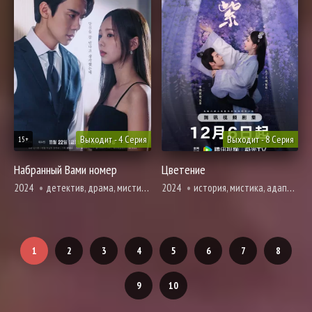
Выходит - 4 Серия
Выходит - 8 Серия
15+
Набранный Вами номер
Цветение
2024
детектив, драма, мистика, мелодрама, романтика, триллер
2024
история, мистика, адаптация новел, расследование, романтика
1
2
3
4
5
6
7
8
9
10