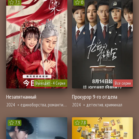
7.1
0
Выходит - 4 Серия
Все серии
Незапятнанный
Прокурор 9-го отдела
2024
единоборства, романтика, фэнтези
2024
детектив, криминал
7.9
7.8