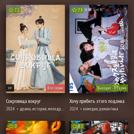
7.2
7.5
Все серии
Выходит - 4 Серия
18+
Сокровища вокруг
Хочу прибить этого подонка
2024
драма, история, мелодрама, романтика
2024
комедия, романтика
0
8.3