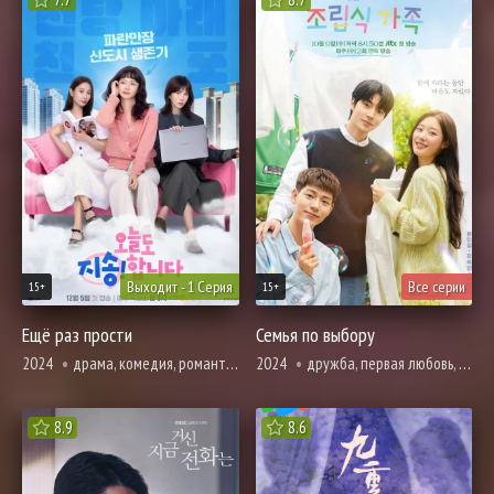
Выходит - 1 Серия
Все серии
15+
15+
Ещё раз прости
Семья по выбору
2024
драма, комедия, романтика
2024
дружба, первая любовь, комедия, мелодрама, про молодость и любовь, броманс, романтика
8.9
8.6