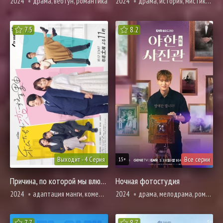
2024
драма, вебтун, романтика
2024
драма, история, мистика, расследование, романтика
7.5
8.2
Выходит - 4 Серия
Все серии
15+
Причина, по которой мы влюбились
Ночная фотостудия
2024
адаптация манги, комедия, романтика
2024
драма, мелодрама, романтика, фэнтези
7.7
8.7