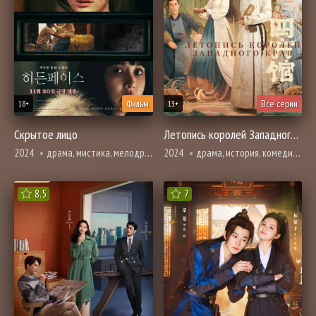
Фильм
Все серии
18+
13+
Скрытое лицо
Летопись королей Западного края
2024
драма, мистика, мелодрама, расследование, романтика, триллер
2024
драма, история, комедия, мелодрама, романтика
8.5
7