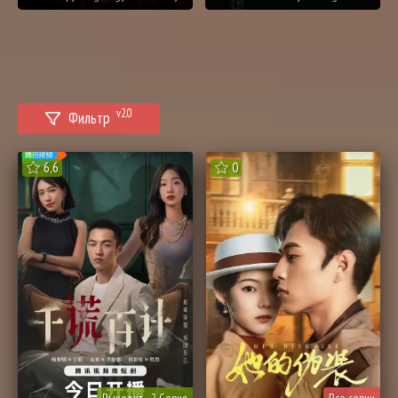
v2.0
Фильтр
6,6
0