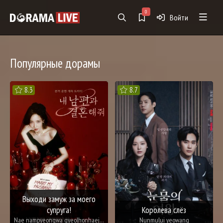
0
Войти
Популярные дорамы
8.3
8.7
Выходи замуж за моего
супруга!
Королева слёз
Nae nampyeongwa gyeolhonhaejwo
Nunmului yeowang