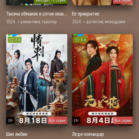
Выходит - 2 Серия
Все серии
Тысяча обманов и сотня планов
Её прикрытие
2024
романтика, триллер
2024
детектив, мелодрама
7.3
6.6
Все серии
Все серии
18+
18+
Шип любви
Леди-командир