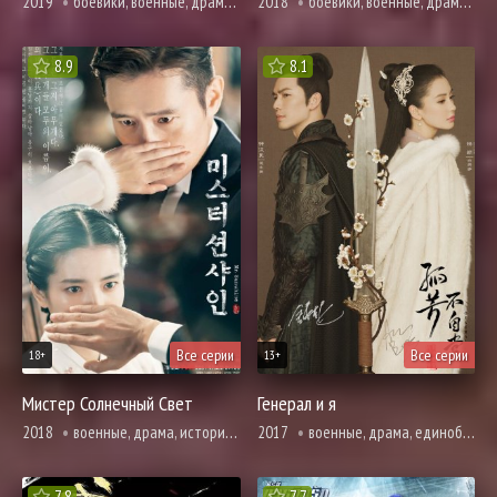
2019
боевики, военные, драма, история, мелодрама, адаптация новел, романтика, триллер
2018
боевики, военные, драма, мелодрама, романтика
8.9
8.1
Все серии
Все серии
18+
13+
Мистер Солнечный Свет
Генерал и я
2018
военные, драма, история, мелодрама, броманс, романтика
2017
военные, драма, единоборства, история, мелодрама, адаптация новел, романтика, фэнтези
7.8
7.7