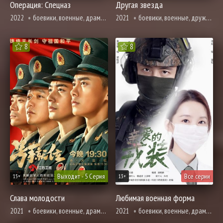
Операция: Спецназ
Другая звезда
2022
боевики, военные, драма, романтика
2021
боевики, военные, дружба, мистика, адаптация новел, расследование, романтика
8
8
Выходит - 5 Серия
Все серии
15+
13+
Слава молодости
Любимая военная форма
2021
боевики, военные, драма, про молодость и любовь, про школу и школьников
2021
боевики, военные, драма, про врачей и медицину, мелодрама, адаптация новел, романтика