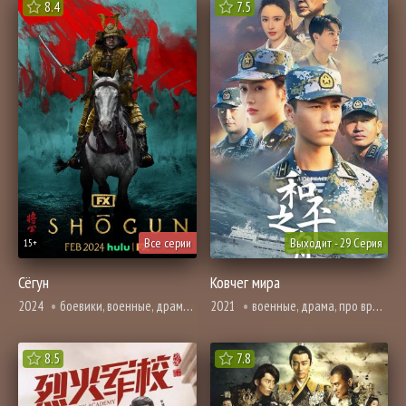
8.4
7.5
Все серии
Выходит - 29 Серия
15+
Сёгун
Ковчег мира
2024
боевики, военные, драма, история, приключения, адаптация новел
2021
военные, драма, про врачей и медицину
8.5
7.8