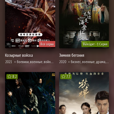
Все серии
Выходит - 1 Серия
13+
Козырные войска
Зимняя бегония
2021
боевики, военные, война, дружба, драма, история
2020
бизнес, военные, драма, история, мелодрама, музыкальные, броманс, адаптация новел, романтика
8.2
7.7