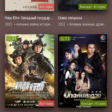
Все серии
Выходит - 41 Серия
Наш Юго-Западный государственный университет
Слава спецназа
2023
военные, война, история, романтика, про школу и школьников
2022
боевики, военные, драма, трагическое прошлое, про молодость и любовь, адаптация новел
8.1
7.2
Все серии
Выходит - 4 Серия
15+