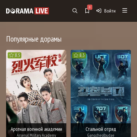
0
Войти
Популярные дорамы
8.5
8.3
Арсенал военной академии
Стальной отряд
Arsenal Military Academy
Gangcheolbudae