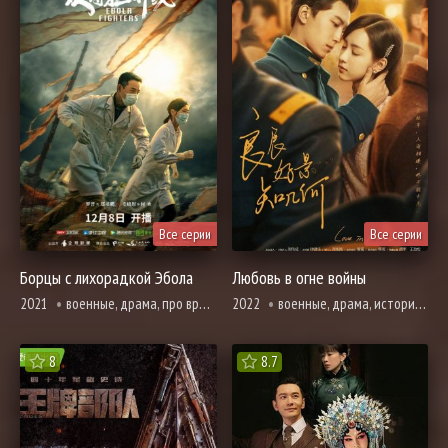
Все серии
Все серии
Борцы с лихорадкой Эбола
Любовь в огне войны
2021
военные, драма, про врачей и медицину
2022
военные, драма, история, мелодрама, романтика, про школу и школьников
8
8.7