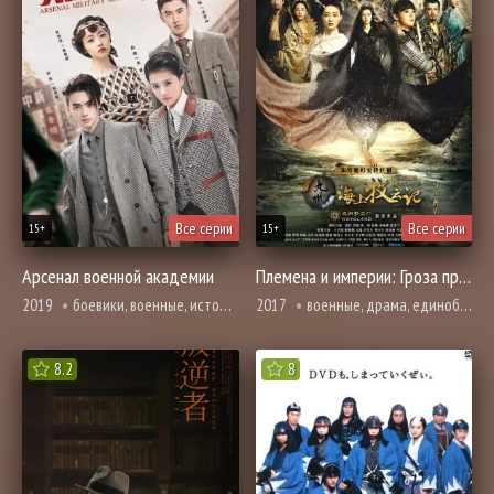
Все серии
Все серии
15+
15+
Арсенал военной академии
Племена и империи: Гроза пророчества
2019
боевики, военные, история, мелодрама, романтика
2017
военные, драма, единоборства, история, мелодрама, приключения, адаптация новел, романтика, фэнтези
8.2
8