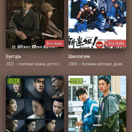
Все серии
Все серии
Бунтарь
Шинсенгуми
2021
военные, война, детектив, драма, история, криминал, адаптация новел, триллер
2004
боевики, военные, драма, история
7.8
8.8