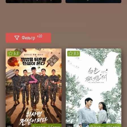
v2.0
Фильтр
6,8
8.3