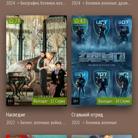
2024
биография, боевики, военные, драма, история, мелодрама, политика
2024
боевики, военные, драма, романтика
7.8
8.3
Выходит - 12 Серия
Выходит - 10 Серия
15+
15+
Наследие
Стальной отряд
2022
бизнес, военные, война, драма, история, смерть
2021
боевики, военные