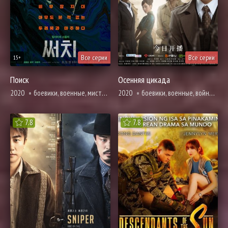
Все серии
Все серии
15+
Поиск
Осенняя цикада
2020
боевики, военные, мистика, трагическое прошлое, расследование, триллер, ужасы
2020
боевики, военные, война, детектив, драма, история, криминал, триллер, смерть
7.8
7.8