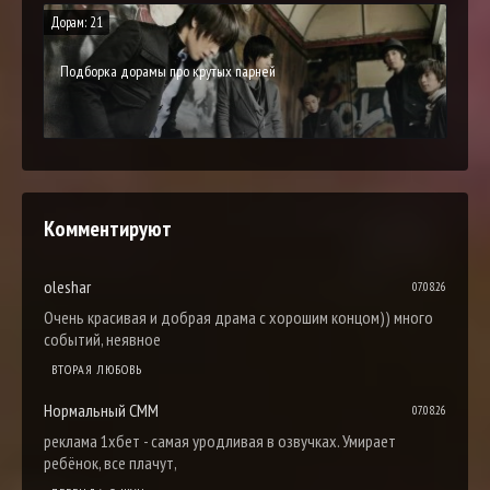
Дорам: 21
Подборка дорамы про крутых парней
Комментируют
oleshar
07.08.26
Очень красивая и добрая драма с хорошим концом)) много
событий, неявное
ВТОРАЯ ЛЮБОВЬ
Нормальный СММ
07.08.26
реклама 1хбет - самая уродливая в озвучках. Умирает
ребёнок, все плачут,