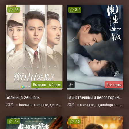
7.6
8.7
Выходит - 6 Серия
Все серии
13+
Больница Хеншань
Единственный и неповторимый
2021
боевики, военные, детектив, драма, история, политика
2021
военные, единоборства, мелодрама, политика, романтика
7.4
7.6