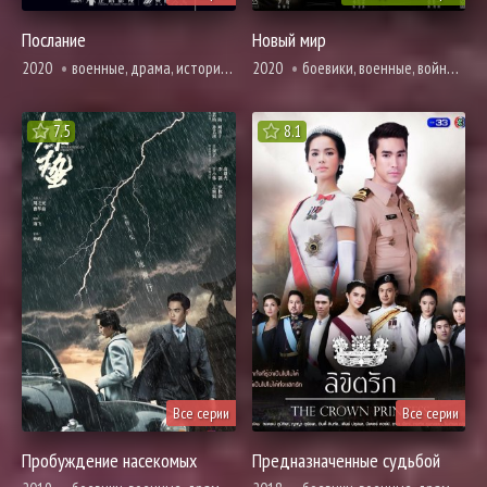
Послание
Новый мир
2020
военные, драма, история, адаптация новел, психология, триллер
2020
боевики, военные, война, драма, история, романтика
7.5
8.1
Все серии
Все серии
Пробуждение насекомых
Предназначенные судьбой