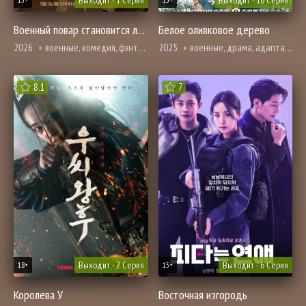
Выходит - 1 Серия
Выходит - 10 Серия
15+
13+
Военный повар становится легендой
Белое оливковое дерево
2026
военные, комедия, фэнтези
2025
военные, драма, адаптация новел, романтика
8.1
7
Выходит - 2 Серия
Выходит - 6 Серия
18+
15+
Королева У
Восточная изгородь