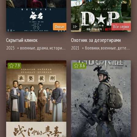
Фильм
Все серии
18+
Скрытый клинок
Охотник за дезертирами
2023
военные, драма, история, триллер
2021
боевики, военные, детектив, драма, комедия, броманс, вебтун
7.9
8.6