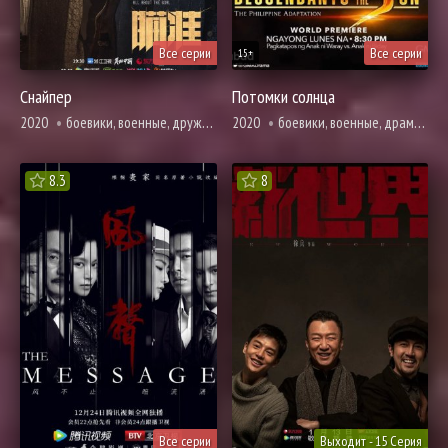
Все серии
Все серии
15+
Снайпер
Потомки солнца
2020
боевики, военные, дружба, драма, история, криминал, смерть
2020
боевики, военные, драма, про врачей и медицину, мелодрама, романтика
8.3
8
Все серии
Выходит - 15 Серия