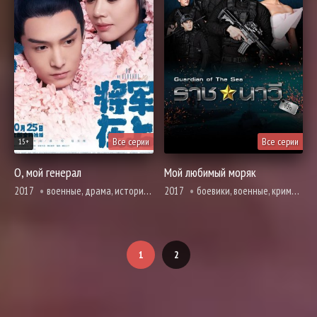
Все серии
Все серии
15+
О, мой генерал
Мой любимый моряк
2017
военные, драма, история, комедия, мелодрама, романтика
2017
боевики, военные, криминал, романтика
1
2