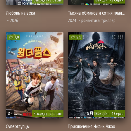
Выходит - 1 Серия
Выходит - 2 Серия
Любовь на века
Тысяча обманов и сотня планов
2026
2024
романтика, триллер
7,9
8,1
Выходит - 2 Серия
Выходит - 4 Серия
15+
Суперглупцы
Приключения Чжань Чжао