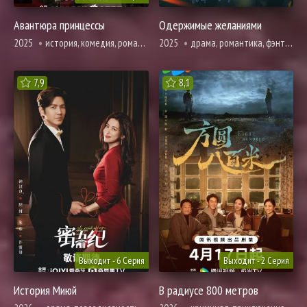
Авантюра принцессы
Одержимые желаниями
2025
история, комедия, романтика, фэнтези
2025
драма, романтика, фэнтези
7,9
8,1
Выходит - 6 Серия
Выходит - 2 Серия
История Миюй
В радиусе 800 метров