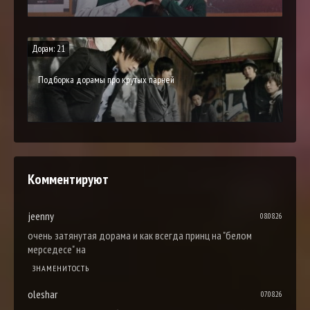
Дорам: 21
Подборка дорамы про крутых парней
Комментируют
jeenny
08.08.26
очень затянутая дорама и как всегда принц на "белом
мерседесе" на
ЗНАМЕНИТОСТЬ
oleshar
07.08.26