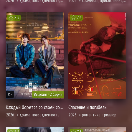
2026
драма, повседневность, романтика
2026
криминал, приключения, триллер
8,2
7,3
Выходит - 2 Серия
15+
Каждый борется со своей собственной никчемностью
Спасение и погибель
2026
драма, повседневность
2026
романтика, триллер
7,4
7,5