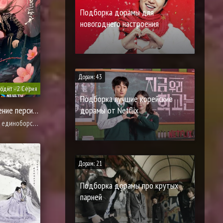
Подборка дорамы для
новогоднего настроения
Дорам: 43
одит - 2 Серия
Подборка лучшие корейские
дорамы от Netflix
Вечное цветение персиков
 романтика, сянься, фэнтези, смерть
Дорам: 21
Подборка дорамы про крутых
парней