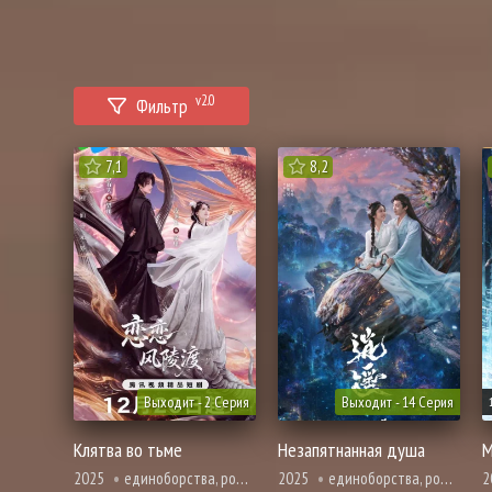
v2.0
Фильтр
7,1
8,2
Выходит - 2 Серия
Выходит - 14 Серия
Клятва во тьме
Незапятнанная душа
2025
единоборства, романтика, фэнтези
2025
единоборства, романтика, фэнтези
2