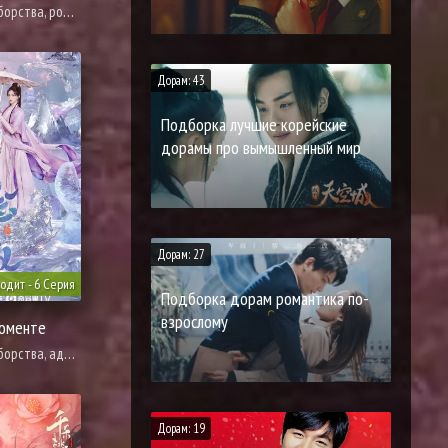
, романтика, фэнтези
Дорам: 43
Подборка лучшие корейские
дорамы про вымышленный мир
Дорам: 27
одит - 6 Серия
Подборка дорам романтика по-
взрослому
моменте
тация новел, романтика, фэнтези
Дорам: 19