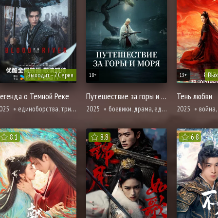
Выходит - 7 Серия
Вых
18+
13+
егенда о Темной Реке
Путешествие за горы и моря
Тень любви
025
единоборства, триллер
2025
боевики, драма, единоборства, приключения, фэнтези
2025
война, единоборства, адаптац
8.1
8.8
6.8