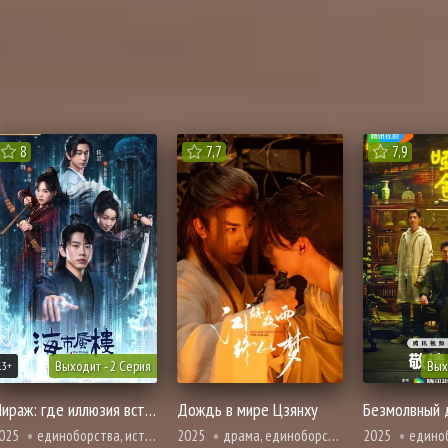
8
7,7
7,9
Выходит - 2 Серия
Вых
13+
Мираж: где иллюзия встречается с истиной
Дождь в мире Цзянху
Безмолвный 
025
единоборства, история, мистика, фэнтези
2025
драма, единоборства
2025
единобо