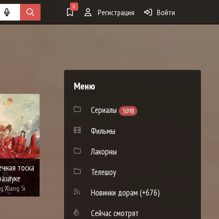
0
Регистрация
Войти
Меню
9.4
8.9
8.
Сериалы
5098
Фильмы
Лакорны
Разлука Орхидеи и
У
ечная тоска
Моё путешествие к
Повелителя
Телешоу
разлуке
тебе
демонов
заин
g Xiang Si
Yun zhi yu
Cang Lan Jue
A
Новинки дорам
(+676)
Сейчас смотрят