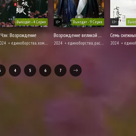
Выходит - 4 Серия
Выходит - 9 Серия
Выхо
13+
13+
 Чэн: Возрождение
Возрождение великой мечты
Семь снежны
024
единоборства, комедия, романтика
2024
единоборства, расследование, романтика, фэнтези
2024
единоборства
3
4
5
6
7