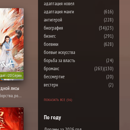
адаптация новел
адаптация манги
(616)
антигерой
(228)
биография
(34)
(23)
бизнес
(291)
боевики
(628)
боевые искусства
борьба за власть
(24)
броманс
(263)
(130)
дит - 20 Серия
бессмертие
(20)
вестерн
(2)
удной лисы
, романтика, фэнтези
ПОКАЗАТЬ ВСЕ (56)
По году
Дорамы за 2026 год