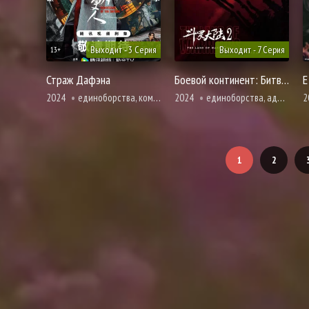
Выходит - 3 Серия
Выходит - 7 Серия
13+
Страж Дафэна
Боевой континент: Битва, воспламеняющая дух
Е
2024
единоборства, комедия, расследование, романтика, фэнтези
2024
единоборства, адаптация новел, романтика, фэнтези
2
1
2