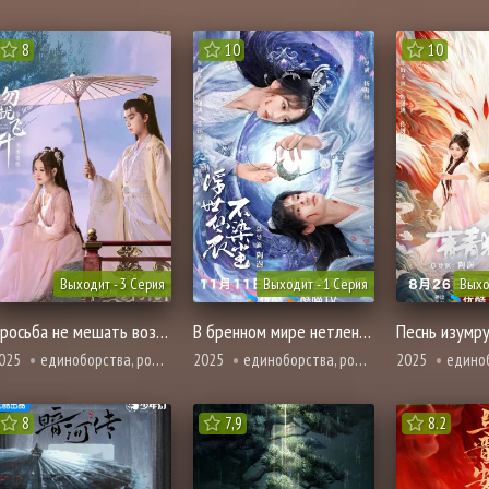
8
10
10
Выходит - 3 Серия
Выходит - 1 Серия
Выхо
Просьба не мешать вознесению
В бренном мире нетленная одежда бессмертного
Песнь изумр
025
единоборства, романтика, фэнтези
2025
единоборства, романтика, фэнтези
2025
единоборства
8
7,9
8.2