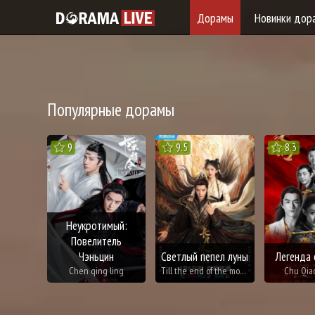
Дорамы
Новинки дор
Популярные дорамы
9
9.5
8.3
Неукротимый:
Повелитель
Чэньцин
Светлый пепел луны
Легенда 
Chen qing ling
Till the end of the moon
Chu Qia