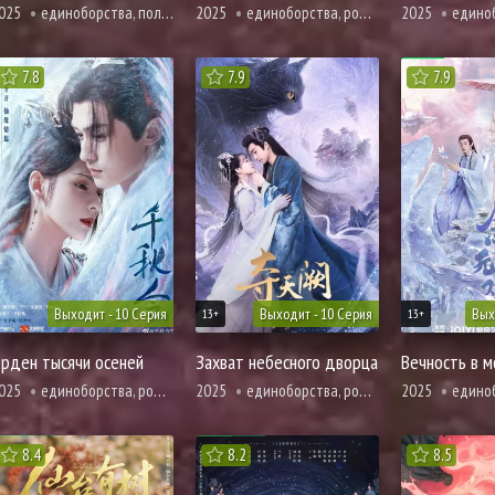
025
единоборства, политика
2025
единоборства, романтика, сянься, фэнтези
2025
единоборства
7.8
7.9
7.9
Выходит - 10 Серия
Выходит - 10 Серия
Вых
13+
13+
рден тысячи осеней
Захват небесного дворца
Вечность в 
025
единоборства, романтика, сянься, фэнтези, демоны, смерть
2025
единоборства, романтика, сянься, фэнтези
2025
единоборства, адап
8.4
8.2
8.5