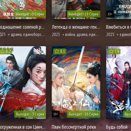
Выходит - 3 Серия
Выходит - 19 Серия
13+
Подношение соленой рыбы мастеру
Легенда о женщине-генерале
Влюбиться в
025
драма, единоборства, адаптация новел, романтика, сянься, фэнтези
2025
война, драма, единоборства, романтика
2025
единобор
8.2
8.1
7.9
Выходит - 5 Серия
Выходит - 16 Серия
Вых
13+
Погруженная в сон Цинчуань
Плач бессмертной реки
Будь собой