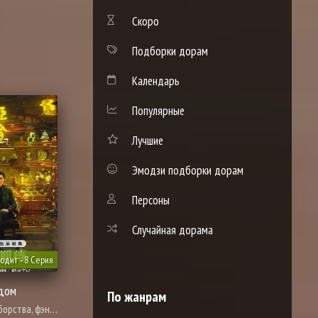
Скоро
Подборки дорам
Календарь
Популярные
Лучшие
Эмодзи подборки дорам
Персоны
Случайная дорама
одит - 8 Серия
дом
По жанрам
рства, фэнтези