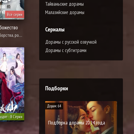
Тайваньские дорамы
Малазийские дорамы
Все серии
 божество
Сериалы
ства, романтика
Дорамы с русской озвучкой
Дорамы с субтитрами
Подборки
Дорам: 64
одит - 8 Серия
Подборка дорамы 2024 года