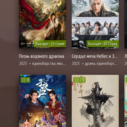
Выходит - 12 Серия
Выходит - 15 Серия
13+
13+
Песнь водяного дракона
Сердце меча Небес и Земли
Л
2025
единоборства, мистика, фэнтези
2025
драма, единоборства, романтика, фэнтези
2
8
7.9