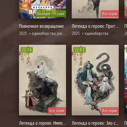
Выходит - 7 Серия
Все серии
Полночное возвращение
Легенда о героях: Противостояние пяти мастеров
2025
единоборства, расследование, романтика, про призраков, демонов и сверхъестественное, фэнтези
2025
единоборства
2
7.6
8.1
Все серии
Все серии
Легенда о героях: Император юга и нищий севера
Легенда о героях: Зло с востока и Яд с запада