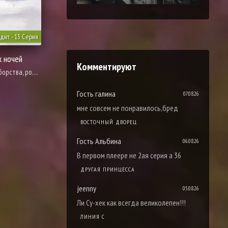
дит - 13 Серия
х ночей
Комментируют
, романтика, фэнтези
Гость галина
07.08.26
мне совсем не понравилось,бред
ВОСТОЧНЫЙ ДВОРЕЦ
Гость Альбина
06.08.26
В первом плеере не 2ая серия а 36
ДРУГАЯ ПРИНЦЕССА
jeenny
05.08.26
Ли Су-хек как всегда великолепен!!!
ЛИНИЯ С