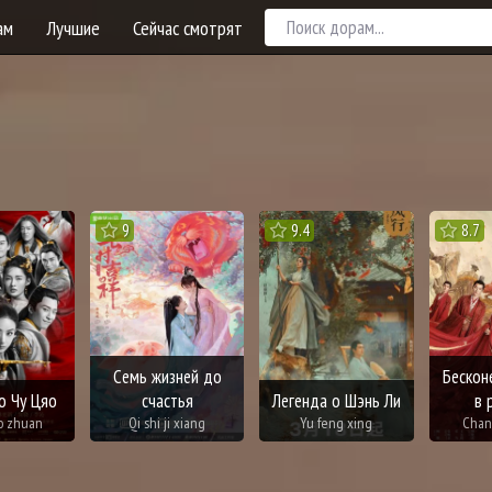
ам
Лучшие
Сейчас смотрят
9
9.4
8.7
Семь жизней до
Бескон
о Чу Цяо
счастья
Легенда о Шэнь Ли
в 
o zhuan
Qi shi ji xiang
Yu feng xing
Chan