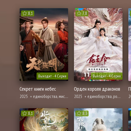
8,1
7,8
Выходит - 4 Серия
Выходит - 4 Серия
Секрет книги небес
Орден короля драконов
2025
единоборства, мистика, триллер, фэнтези
2025
единоборства, романтика, фэнтези
2
8,1
8,3