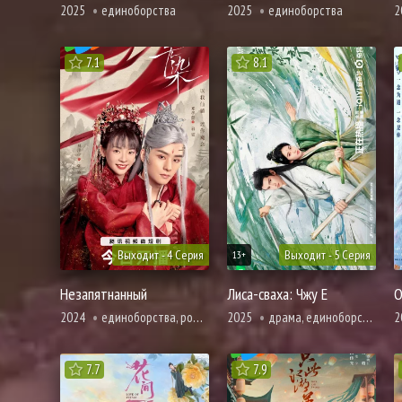
2025
единоборства
2025
единоборства
2
7.1
8.1
Выходит - 4 Серия
Выходит - 5 Серия
13+
Незапятнанный
Лиса-сваха: Чжу Е
О
2024
единоборства, романтика, фэнтези
2025
драма, единоборства, романтика, сянься, фэнтези
2
7.7
7.9