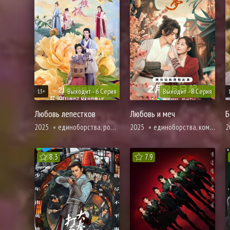
Выходит - 6 Серия
Выходит - 8 Серия
13+
Любовь лепестков
Любовь и меч
Б
2025
единоборства, романтика, сянься, фэнтези
2025
единоборства, комедия, адаптация новел, романтика, фэнтези
2
8.3
7.9