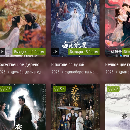
Выходит - 11 Серия
Выходит - 5 Серия
Вых
13+
13+
ожественное дерево
В погоне за луной
025
дружба, драма, единоборства, романтика, фэнтези, демоны
2025
единоборства, мелодрама, романтика, сянься, фэнтези
2025
драма, единоборства,
7.6
8.3
7.8