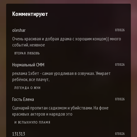
Комментируют
oleshar
07.08.26
Очень красивая и добрая драма с хорошим концом)) много
событий, неявное
ВТОРАЯ ЛЮБОВЬ
Нормальный СММ
07.08.26
реклама 1хбет - самая уродливая в озвучках. Умирает
ребёнок, все плачут,
ЛЕГЕНДА О ЖУИ
Гость Елена
07.08.26
Сценарий пропитан садизмом и убийствами. На фоне
красивых актеров и нарядов это
И ВСПЫХНУЛО ПЛАМЯ
131313
07.08.26