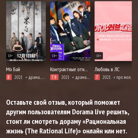
13+
13+
15+
Мо Бай
Контрактные отношения начинаются сегодня
Любовь в ЛС
8
2021
драма, комедия, про молодость и любовь, романтика, про школу и школьников
7.9
2021
драма, комедия, мелодрама, про молодость и любовь, романтика, про школу и школьников
7
2021
про молодость и любовь, романтика, про школу и школьников
Оставьте свой отзыв, который поможет
другим пользователям Dorama live решить,
стоит ли смотреть дораму «Рациональная
жизнь (The Rational Life)» онлайн или нет.