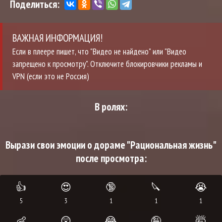
Поделиться:
ВАЖНАЯ ИНФОРМАЦИЯ!
Если в плеере пишет, что "Видео не найдено" или "Видео
запрещено к просмотру". Отключите блокировчики рекламы и
VPN (если это не Россия)
В ролях:
Вырази свои эмоции о дораме "Рациональная жизнь"
после просмотра:
👍
😍
🔞
🔪
😭
5
3
1
1
1
👶
😲
😂
🤪
🤯