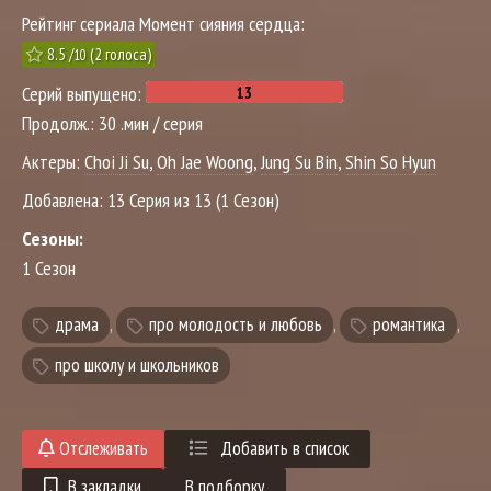
Рейтинг сериала Момент сияния сердца:
8.5
/
(
2
голоса)
10
Серий выпущено:
Продолж.:
30 .мин / серия
Актеры:
Choi Ji Su
,
Oh Jae Woong
,
Jung Su Bin
,
Shin So Hyun
Добавлена:
13 Серия из 13 (1 Сезон)
Сезоны:
1 Сезон
драма
,
про молодость и любовь
,
романтика
,
про школу и школьников
Отслеживать
Добавить в список
В закладки
В подборку