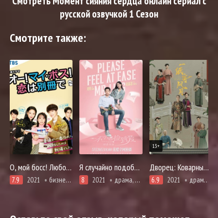
Смотреть Момент сияния сердца онлайн сериал с
русской озвучкой 1 Сезон
Смотрите также:
13+
О, мой босс! Любовь - это бонусная книга
Я случайно подобрала любовь
Дворец: Коварные женщины
7.9
2021
бизнес, комедия, мелодрама, повседневность, романтика
8
2021
драма, первая любовь, комедия, мелодрама, романтика
6.9
2021
драма, история, комедия, романтика, фэнтези