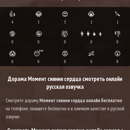
👍
😂
😍
😭
🔪
4
3
3
2
1
🔞
🤪
🤯
👨‍👩‍👧‍👦
👎
0
0
0
0
0
😱
😴
😡
👶
😲
0
0
0
0
0
Дорама Момент сияния сердца смотреть онлайн
русская озвучка
Смотрите дораму
Момент сияния сердца онлайн бесплатно
на телефоне, планшете бесплатно и в оличном качестве в русской
озвучке.