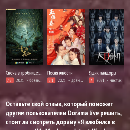
Свеча в гробнице: Долина червей
Песня юности
Ящик пандоры
7.8
2021
боевики, мистика, приключения, адаптация новел, расследование, ужасы, фэнтези
8.1
2021
драма, история, комедия, романтика
7
2021
мистика, криминал, расследование, триллер, смерть
Оставьте свой отзыв, который поможет
другим пользователям Dorama live решить,
стоит ли смотреть дораму «Я влюбился в