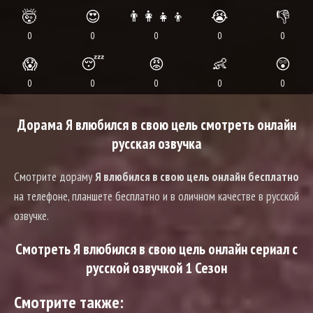
🤯
😍
👨‍👩‍👧‍👦
😭
👎
0
0
0
0
0
😱
😴
😡
👶
😲
0
0
0
0
0
Дорама Я влюбился в свою цель смотреть онлайн
русская озвучка
Смотрите дораму
Я влюбился в свою цель онлайн бесплатно
на телефоне, планшете бесплатно и в оличном качестве в русской
озвучке.
Смотреть Я влюбился в свою цель онлайн сериал с
русской озвучкой 1 Сезон
Смотрите также: