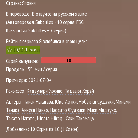
Страна:
Япония
В переводе:
В озвучке на русском языке
(Автоперевод.Subtitles - 10 серия, FSG
Kassandraa.Subtitles - 3 серия)
Рейтинг сериала Я влюбился в свою цель:
10
/
(
1
голос)
10
Серий выпущено:
Продолж.:
55 .мин / серия
Премьера:
2021-07-04
Режиссер:
Кадзунари Хосино
,
Тадааки Хорай
Актеры:
Таиси Накагава
,
Юко Араки
,
Нобуюки Судзуки
,
Минами
Танака
,
Акиёси Накао
,
Наохито Фудзики
,
Мики Мидзуно
,
Такато Нагато
,
Hinata Hiiragi
,
Саки Такамацу
Добавлена:
10 Серия из 10 (1 Сезон)