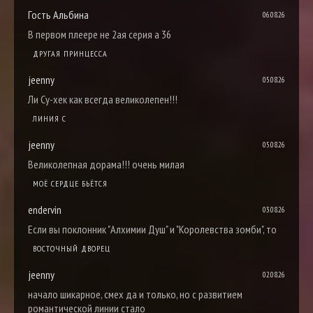
Гость Альбина
06.08.26
В первом плеере не 2ая серия а 36
ДРУГАЯ ПРИНЦЕССА
jeenny
05.08.26
Ли Су-хек как всегда великолепен!!!
ЛИНИЯ С
jeenny
05.08.26
Великолепная дорама!!! очень милая
МОЁ СЕРДЦЕ БЬЁТСЯ
endervin
03.08.26
Если вы поклонник "Алхимии Душ" и "Королевства зомби", то
ВОСТОЧНЫЙ ДВОРЕЦ
jeenny
02.08.26
начало шикарное, смех да и только, но с развитием
романтической линии стало