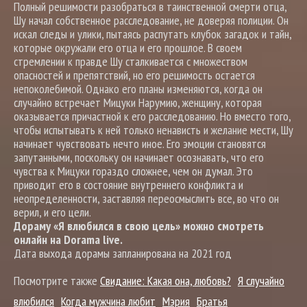
Полный решимости разобраться в таинственной смерти отца,
Шу начал собственное расследование, не доверяя полиции. Он
искал следы и улики, пытаясь распутать клубок загадок и тайн,
которые окружали его отца и его прошлое. В своем
стремлении к правде Шу сталкивается с множеством
опасностей и препятствий, но его решимость остается
непоколебимой. Однако его планы изменяются, когда он
случайно встречает Мицуки Нарумию, женщину, которая
оказывается причастной к его расследованию. Но вместо того,
чтобы испытывать к ней только ненависть и желание мести, Шу
начинает чувствовать нечто иное. Его эмоции становятся
запутанными, поскольку он начинает осознавать, что его
чувства к Мицуки гораздо сложнее, чем он думал. Это
приводит его в состояние внутреннего конфликта и
неопределенности, заставляя переосмыслить все, во что он
верил, и его цели.
Дораму «Я влюбился в свою цель» можно смотреть
онлайн на Dorama live.
Дата выхода дорамы запланирована на 2021 год
Посмотрите также
Свидание: Какая она, любовь?
Я случайно
влюбился
Когда мужчина любит
Мэрия
Братья