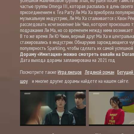
успешной мальчиковой группы Shax, но ушел после таинст
частью группы Omega III, которая распалась в день свое
присоединением к Tea Party Ли Ма Ха приобрела популярн
музыкальную индустрию, Ли Ма Ха сталкивается с Квон Рё
расследовать исчезновение Ын Чжо, которое произошло тр
подражания Ли Ма, но со временем между ними возникает 
В то же время Ли Ю Чжин, верный друг Ма Ха и центральная
стажировались в индустрии. Обнаружив зарождающиеся чу
популярность Sparkling, чтобы сделать их самой успешной 
Дораму «Имитация» можно смотреть онлайн на Dorama
Дата выхода дорамы запланирована на 2021 год
Посмотрите также
Игра лжецов
Ледяной роман
Бегущий
шоу
и многие другие дорамы найдете на нашем сайте.