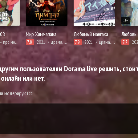
13+
008
Мир Химмапана
Любимый мангака
про молодость и любовь, романтика
7.8
2021
драма, приключения, романтика, фэнтези
7.9
2021
драма, адаптация манги, комедия, романтика
7.7
20
ругим пользователям Dorama live решить, стоит
 онлайн или нет.
рии модерируются