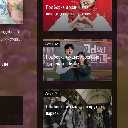
Подборка дорамы для
новогоднего настроения
Любовь подобна белому нефриту
21
история, мистика, комедия, расследование, романтика
Дорам: 43
Подборка лучшие корейские
 ли
дорамы от Netflix
Дорам: 21
Подборка дорамы про крутых
парней