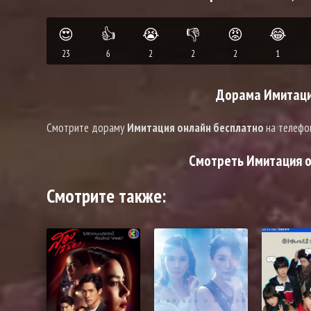
😍
👍
😭
👎
😡
😂
23
6
2
2
2
1
Дорама Имитация
Смотрите дораму
Имитация онлайн бесплатно
на телефо
Смотреть Имитация он
Смотрите также: