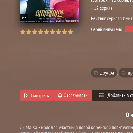
- 12 серия)
Рейтинг сериала Ими
15+
Серий выпущено:
дружба
,
др
Отслеживать
Добавить в с
Смотреть
О 
Ли Ма Ха - молодая участница новой корейской поп-групп