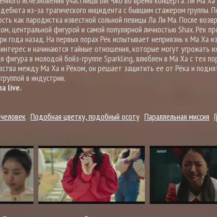
венного исчезновения участницы Ын Чжо во время концерта. Ли Ма Ха
го дебюта из-за трагического инцидента с бывшим стажером группы. 
ость как пародистка известной сольной певицы Ла Ли Ма. После возв
ком, центральной фигурой и самой популярной личностью Shax. Рёк п
и года назад. На первых порах Рёк испытывает неприязнь к Ма Ха из
интерес и начинаются тайные отношения, которые могут угрожать их
 фигура в молодой бойз-группе Sparkling, влюблен в Ма Ха с тех пор
вства между Ма Ха и Рёком, он решает защитить ее от Рёка и подня
группой в индустрии.
 live.
 человек
Подобная цветку, подобный осоту
Параллельная миссия