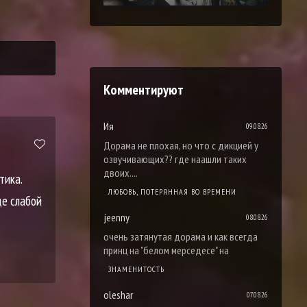
Комментируют
Ия
09.08.26
Дорама не плохая, но что с дикцией у
озвучивающих?? где наашли таких
двоих....
тика.
ЛЮБОВЬ, ПОТЕРЯННАЯ ВО ВРЕМЕНИ
де слабой
jeenny
08.08.26
очень затянутая дорама и как всегда
принц на "белом мерседесе" на
ЗНАМЕНИТОСТЬ
oleshar
07.08.26