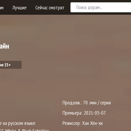
ам
Лучшие
Сейчас смотрят
айн
ие 15+
Продолж.:
70 .мин / серия
Премьера:
2021-05-07
е на русском языке
Режиссер:
Хан Хён-хи
FSG White & Black.Subtitles