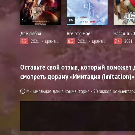
18+
18+
Две любви
Всё это моё
Назад в 2
7.3
2021
драма, адаптация новел, романтика
8.3
2021
драма, мистика, триллер
7.4
2021
Оставьте свой отзыв, который поможет д
смотреть дораму «Имитация (Imitation)»
Минимальная длина комментария - 50 знаков. коммента