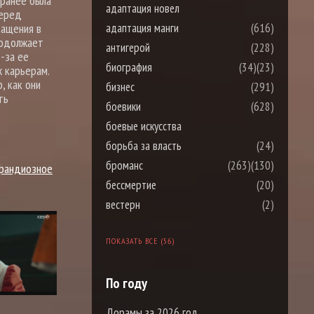
 ранее была
адаптация новел
Перед
адаптация манги
(616)
ращения в
родолжает
антигерой
(228)
-за ее
биография
(34)
(23)
 карьерам.
, как они
бизнес
(291)
ть
боевики
(628)
боевые искусства
борьба за власть
(24)
броманс
(263)
(130)
Грандиозное
бессмертие
(20)
вестерн
(2)
ПОКАЗАТЬ ВСЕ (56)
По году
Дорамы за 2026 год