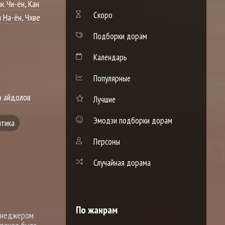
к Чи-ён
,
Кан
Скоро
 На-ён
,
Чхве
Подборки дорам
)
Календарь
Популярные
о айдолов
Лучшие
Эмодзи подборки дорам
тика
Персоны
Случайная дорама
По жанрам
менеджером