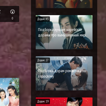

😲
0
Дорам: 43
Подборка лучшие корейские
дорамы про вымышленный мир
Дорам: 27
Подборка дорам романтика по-
взрослому
Дорам: 19