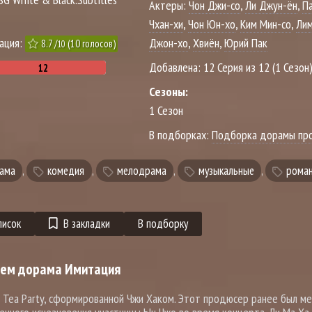
Актеры:
Чон Джи-со
,
Ли Джун-ён
,
Па
Чхан-хи
,
Чон Юн-хо
,
Ким Мин-со
,
Лим
тация:
Джон-хо
,
Хвиён
,
Юрий Пак
8.7
/
(
10
голосов)
10
Добавлена:
12 Серия из 12 (1 Сезон
Сезоны:
1 Сезон
В подборках:
Подборка дорамы пр
ама
,
комедия
,
мелодрама
,
музыкальные
,
роман
писок
В закладки
В подборку
чем дорама Имитация
ы Tea Party, сформированной Чжи Хаком. Этот продюсер ранее был 