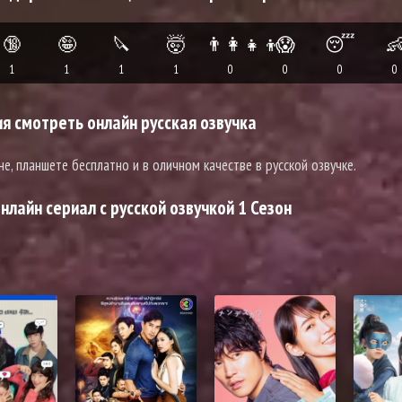
🔞
🤪
🔪
🤯
👨‍👩‍👧‍👦
😱
😴

1
1
1
1
0
0
0
0
 смотреть онлайн русская озвучка
не, планшете бесплатно и в оличном качестве в русской озвучке.
лайн сериал с русской озвучкой 1 Сезон