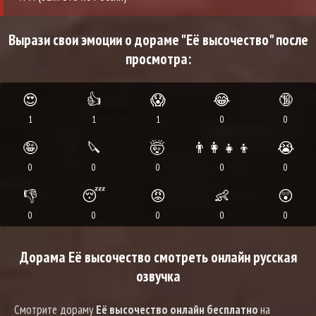
Вырази свои эмоции о дораме "Её высочество" после
просмотра:
😍
👍
😱
😂
🔞
1
1
1
0
0
🤪
🔪
🤯
👨‍👩‍👧‍👦
😭
0
0
0
0
0
👎
😴
😡
👶
😲
0
0
0
0
0
Дорама Её высочество смотреть онлайн русская
озвучка
Смотрите дораму
Её высочество онлайн бесплатно
на