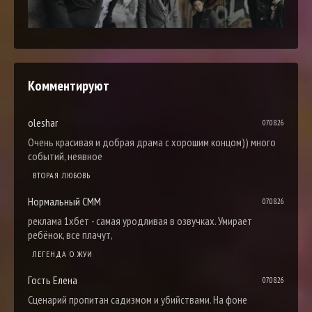
Комментируют
oleshar
07.08.26
Очень красивая и добрая драма с хорошим концом)) много
событий, неявное
ВТОРАЯ ЛЮБОВЬ
Нормальный СММ
07.08.26
реклама 1хбет - самая уродливая в озвучках. Умирает
ребёнок, все плачут,
ЛЕГЕНДА О ЖУИ
Гость Елена
07.08.26
Сценарий пропитан садизмом и убийствами. На фоне