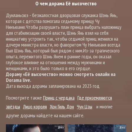
О чем дорама Её высочество
Дунланьсюэ - безжалостная дворцовая служанка Шэнь Янь,
которая с детства помогала седьмому принцу Чу
Нинъюаню.Чтобы разрушить план принца выбрать наложницу
для стабилизации своей власти, Шэнь Янь взял на себя
инициативу устроить так, чтобы седьмой принц женился на
дочери министра власти, но фаворитом Чу Нинъюаня всегда
был Шэнь Янь, который был рядом с ним.Из-за трагического
опыта, пережитого Шэнь Янем в ранние годы, он оказал
глубокое влияние на отношения между мужчинами и
женщинами, и это было только в его сердце.
Дораму «Её высочество» можно смотреть онлайн на
Dorama live.
Дата выхода дорамы запланирована на 2023 год
Посмотрите также
Принц с чердака
Где приземляются
звёзды
Лицо короля
Хон Гиль Дон
Чун Цзы
и многие
другие дорамы найдете на нашем сайте.