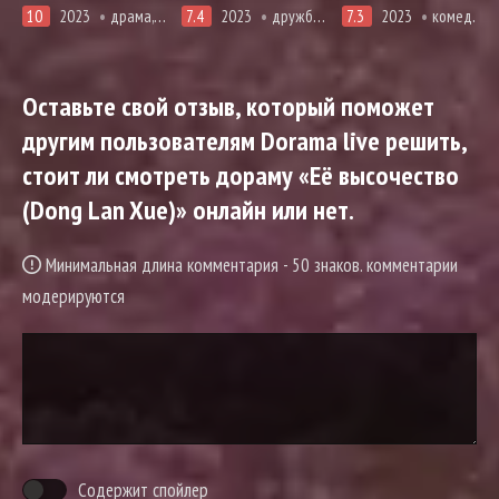
10
2023
драма, про закон прокуроров и адвокатов, вебтун
7.4
2023
дружба, первая любовь, про молодость и любовь, романтика, фэнтези
7.3
2023
комедия, романтика, триллер, фэнтези
Оставьте свой отзыв, который поможет
другим пользователям Dorama live решить,
стоит ли смотреть дораму «Её высочество
(Dong Lan Xue)» онлайн или нет.
Минимальная длина комментария - 50 знаков. комментарии
модерируются
Содержит спойлер