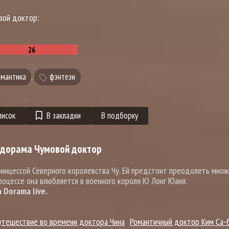
вой доктор:
мантика
,
фэнтези
писок
В закладки
В подборку
 дорама Чумовой доктор
принцессой Северного королевства Чу. Ей предстоит преодолеть мно
роцессе она влюбляется в военного короля Ю Лонг Юаня.
Dorama live.
утешествие во времени доктора Чина
Романтичный доктор Ким Са-