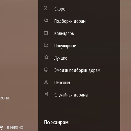
Скоро
Подборки дорам
Календарь
Популярные
Лучшие
Эмодзи подборки дорам
Персоны
Случайная дорама
жество
По жанрам
бу
и многие