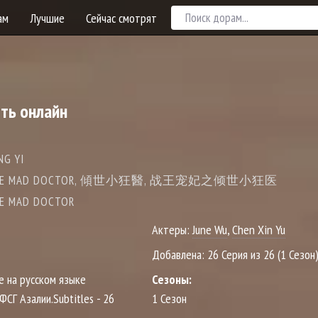
ам
Лучшие
Сейчас смотрят
ть онлайн
NG YI
LITTLE MAD DOCTOR, 傾世小狂醫, 战王宠妃之倾世小狂医
LE MAD DOCTOR
Актеры:
June Wu
,
Chen Xin Yu
Добавлена:
26 Серия из 26 (1 Сезон
е на русском языке
Сезоны:
 ФСГ Азалии.Subtitles - 26
1 Сезон