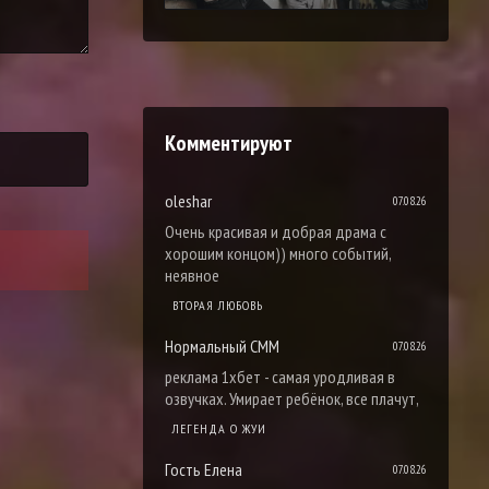
Комментируют
oleshar
07.08.26
Очень красивая и добрая драма с
хорошим концом)) много событий,
неявное
ВТОРАЯ ЛЮБОВЬ
Нормальный СММ
07.08.26
реклама 1хбет - самая уродливая в
озвучках. Умирает ребёнок, все плачут,
ЛЕГЕНДА О ЖУИ
Гость Елена
07.08.26