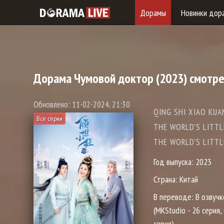
Дорамы
Новинки дор
Дорама
Чумовой доктор
(2023) смотре
Обновлено: 11-02-2024, 21:30
QING SHI XIAO KUA
Все серии
THE WORLD'S 
THE WORLD'S LITT
Год выпуска:
2023
Страна:
Китай
В переводе:
В озвучк
(MKStudio - 26 серия,
серия)