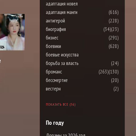
адаптация новел
адаптация манги
(616)
антигерой
(228)
биография
(34)
(23)
бизнес
(291)
боевики
(628)
боевые искусства
е
борьба за власть
(24)
броманс
(263)
(130)
бессмертие
(20)
вестерн
(2)
ПОКАЗАТЬ ВСЕ (56)
По году
Дорамы за 2026 год