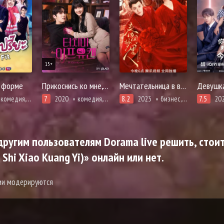
15+
 форме
Прикоснись ко мне, если сможешь
Мечтательница в весеннем будуаре
комедия, романтика
7
2020
комедия, мелодрама, романтика, фэнтези
8.2
2023
бизнес, драма, история, романтика
7.5
20
ругим пользователям Dorama live решить, стоит
hi Xiao Kuang Yi)» онлайн или нет.
рии модерируются