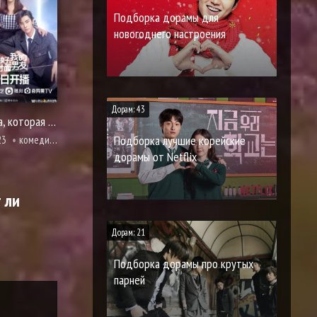
Подборка дорамы для
новогоднего настроения
Дорам: 43
Девушка, которая видит запахи
Подборка лучшие корейские
23
комедия, про молодость и любовь, романтика
дорамы от Netflix
 ли
Дорам: 21
Подборка дорамы про крутых
парней