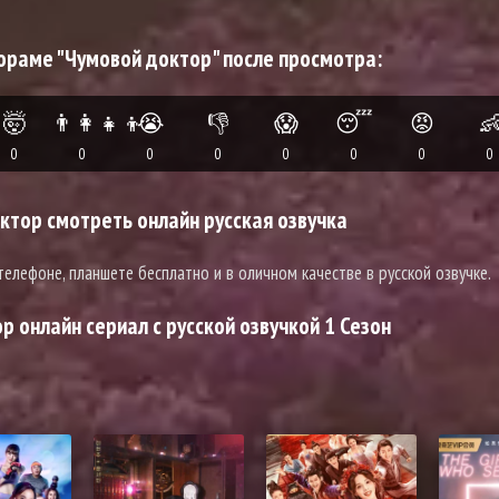
ораме "Чумовой доктор" после просмотра:
🤯
👨‍👩‍👧‍👦
😭
👎
😱
😴
😡

0
0
0
0
0
0
0
0
тор смотреть онлайн русская озвучка
телефоне, планшете бесплатно и в оличном качестве в русской озвучке.
 онлайн сериал с русской озвучкой 1 Сезон