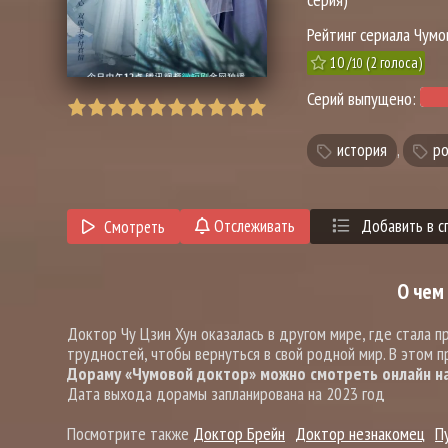
Рейтинг сериала Чумо
10
/
(
2
голоса)
10
Серий выпущено:
история
,
ро
Отслеживать
Добавить в с
Смотреть
О чем
Доктор Чу Цзин Хун оказалась в другом мире, где стала 
трудностей, чтобы вернуться в свой родной мир. В этом п
Дораму «Чумовой доктор» можно смотреть онлайн на 
Дата выхода дорамы запланирована на 2023 год
Посмотрите также
Доктор Брейн
Доктор незнакомец
П