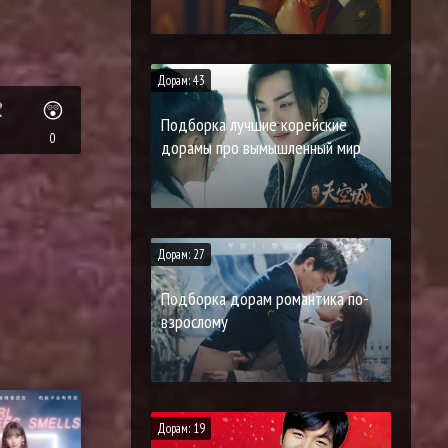
Дорам: 43

😲
Подборка лучшие корейские
0
дорамы про вымышленный мир
Дорам: 27
Подборка дорам романтика по-
взрослому
Дорам: 19