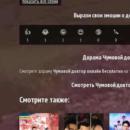
показать все серии
Вырази свои эмоции о д
👍
😂
🤪
😍
🔞
🔪
3
1
1
1
0
0
Дорама Чумовой док
Смотрите дораму
Чумовой доктор онлайн бесплатно
на 
Смотреть Чумовой доктор
Смотрите также: