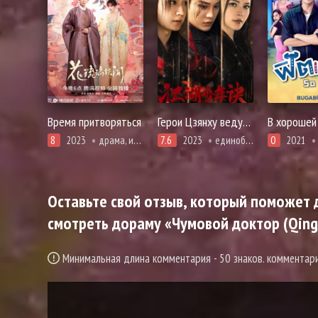
Время притворяться
Герои Цзянху ведут расследование
В хорошей
8
2023
драма, история, комедия, мелодрама, адаптация новел, романтика
7.6
2023
единоборства, криминал, адаптация новел
0
2021
Оставьте свой отзыв, который поможет д
смотреть дораму «Чумовой доктор (Qing S
Минимальная длина комментария - 50 знаков. коммента