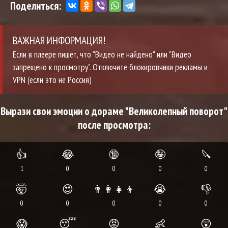
Поделиться:
ВАЖНАЯ ИНФОРМАЦИЯ!
Если в плеере пишет, что "Видео не найдено" или "Видео
запрещено к просмотру". Отключите блокировчики рекламы и
VPN (если это не Россия)
Вырази свои эмоции о дораме "Великолепный поворот"
после просмотра:
👍
😂
🔞
🤪
🔪
1
0
0
0
0
🤯
😍
👨‍👩‍👧‍👦
😭
👎
0
0
0
0
0
😱
😴
😡
👶
😲