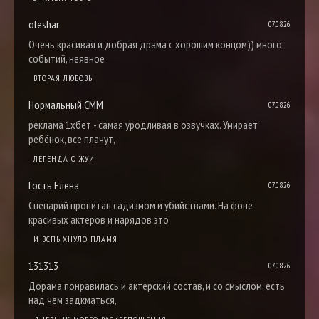
oleshar
07.08.26
Очень красивая и добрая драма с хорошим концом)) много
событий, неявное
ВТОРАЯ ЛЮБОВЬ
Нормальный СММ
07.08.26
реклама 1хбет - самая уродливая в озвучках. Умирает
ребёнок, все плачут,
ЛЕГЕНДА О ЖУИ
Гость Елена
07.08.26
Сценарий пропитан садизмом и убийствами. На фоне
красивых актеров и нарядов это
И ВСПЫХНУЛО ПЛАМЯ
131313
07.08.26
Дорама понравилась и актерский состав, и со смыслом, есть
над чем задкматься,