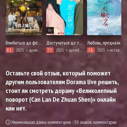
13+
Влюбиться до фейерверков
Достучаться до тебя
Любовь, предназначенная судьбой
8.1
2023
драма, романтика
7.7
2023
дружба, драма, комедия, мелодрама, про молодость и любовь, повседневность, романтика, про школу и школьников
7.6
2023
история, про молодость и любовь, романтика, фэнтези, про школу и школьников
Оставьте свой отзыв, который поможет
другим пользователям Dorama live решить,
стоит ли смотреть дораму «Великолепный
поворот (Can Lan De Zhuan Shen)» онлайн
или нет.
Минимальная длина комментария - 50 знаков. комментарии