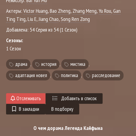
Режиссер:
Bai Yun Mo
Актеры:
Victor Huang
,
Bao Zheng
,
Zhang Meng
,
Yu Rou
,
Gan
Ting Ting
,
Liu E
,
Jiang Chao
,
Song Ren Zong
Добавлена:
54 Серия из 54 (1 Сезон)
Сезоны:
1 Сезон
драма
,
история
,
мистика
,
адаптация новел
,
политика
,
расследование
Отслеживать
Добавить в список
В закладки
В подборку
О чем дорама Легенда Кайфына