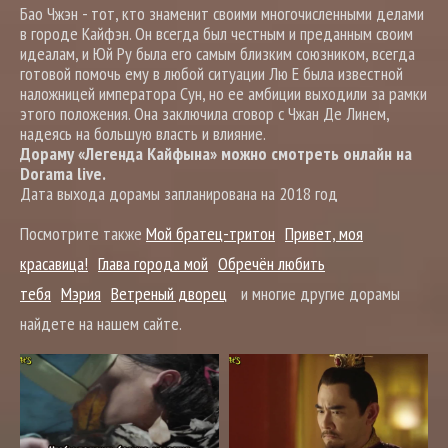
Бао Чжэн - тот, кто знаменит своими многочисленными делами
в городе Кайфэн. Он всегда был честным и преданным своим
идеалам, и Юй Ру была его самым близким союзником, всегда
готовой помочь ему в любой ситуации Лю Е была известной
наложницей императора Сун, но ее амбиции выходили за рамки
этого положения. Она заключила сговор с Чжан Де Линем,
надеясь на большую власть и влияние.
Дораму «Легенда Кайфына» можно смотреть онлайн на
Dorama live.
Дата выхода дорамы запланирована на 2018 год
Посмотрите также
Мой братец-тритон
Привет, моя
красавица!
Глава города мой
Обречён любить
тебя
Мэрия
Ветреный дворец
и многие другие дорамы
найдете на нашем сайте.