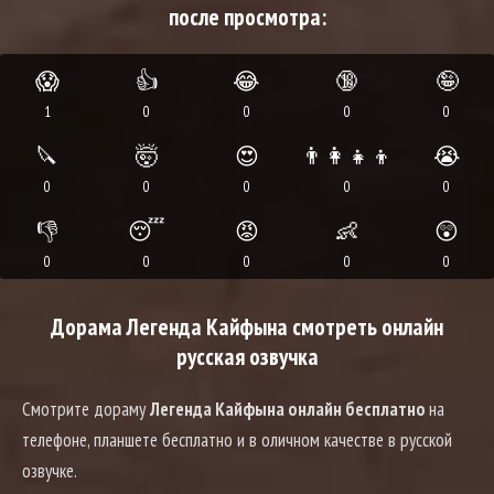
после просмотра:
😱
👍
😂
🔞
🤪
1
0
0
0
0
🔪
🤯
😍
👨‍👩‍👧‍👦
😭
0
0
0
0
0
👎
😴
😡
👶
😲
0
0
0
0
0
Дорама Легенда Кайфына смотреть онлайн
русская озвучка
Смотрите дораму
Легенда Кайфына онлайн бесплатно
на
телефоне, планшете бесплатно и в оличном качестве в русской
озвучке.