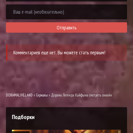
Отправить
Комментариев еще нет. Вы можете стать первым!
DORAMALIVE.LAND
»
Сериалы
» Дорама Легенда Кайфына смотреть онлайн
Подборки