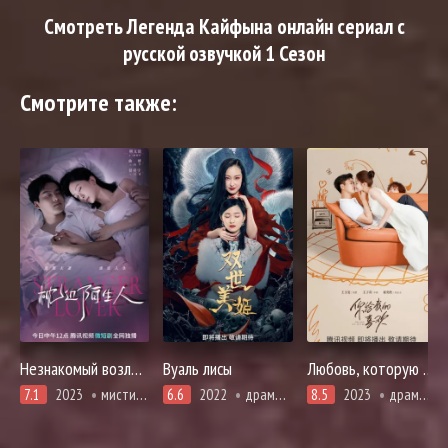
Смотреть Легенда Кайфына онлайн сериал с
русской озвучкой 1 Сезон
Смотрите также:
Незнакомый возлюбленный
Вуаль лисы
Любовь, которую ты даришь мне
7.1
2023
мистика, расследование, романтика, триллер
6.6
2022
драма, фэнтези
8.5
2023
драма, комедия, мелодрама, романтика