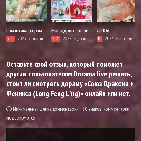
Романтика за рамками романтики
Мой дорогой невестка-кун
Ли Юй
7.6
2023
романтика
8.2
2023
драма, адаптация манги, комедия, романтика
0
2023
история, комедия, адаптация новел
Оставьте свой отзыв, который поможет
другим пользователям Dorama live решить,
стоит ли смотреть дораму «Союз Дракона и
Феникса (Long Feng Ling)» онлайн или нет.
Минимальная длина комментария - 50 знаков. комментарии
модерируются