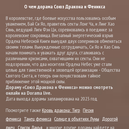
О чем дорама Союз Дракона и Феникса
В королевстве, где боевые искусства пользовались особым
уважением, Бай Си Яо, правитель секты Лонг Ча, и Линг Хао
Сянь, ведущий Лиги Фэн Ци, соревновались в поединке за
королевские сокровища. Внезапный энергетический взрыв
Ордена Небесной Книги вынудил двух соперников обменяться
своими телами. Вынужденные сотрудничать, Си Яо и Хао Сянь
начали понимать и уважать друг друга, сталкиваясь с
различными кризисами, охватившими их секты. Они не
подозревали, что два носителя Ордена Небес уже стали
целью для таинственной и зловещей организации - Общества
Святого Света, и теперь они почувствовали тайное
приближение этой мощной силы.
Дораму «Союз Дракона и Феникса» можно смотреть
онлайн на Dorama live.
Дата выхода дорамы запланирована на 2023 год
Посмотрите также
Кровь дракона: Тигр
Песня
феникса
Танец феникса
Солнце в объятиях Луны
Дорогой
лжец
Список Ланъя
и многие другие дорамы найдете на