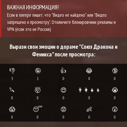
ВАЖНАЯ ИНФОРМАЦИЯ!
Если в плеере пишет, что "Видео не найдено" или "Видео
запрещено к просмотру". Отключите блокировчики рекламы и
VPN (если это не Россия)
Вырази свои эмоции о дораме "Союз Дракона и
Феникса" после просмотра:
👎
🤪
👍
😂
🔞
3
1
0
0
0
🔪
🤯
😍
👨‍👩‍👧‍👦
😭
0
0
0
0
0
😱
😴
😡
👶
😲
0
0
0
0
0