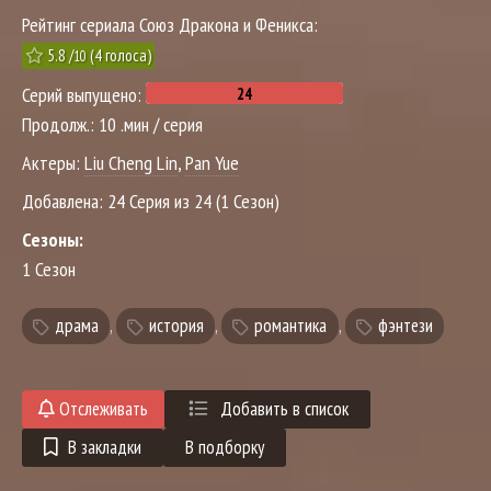
Рейтинг сериала Союз Дракона и Феникса:
5.8
/
(
4
голоса)
10
Серий выпущено:
Продолж.:
10 .мин / серия
Актеры:
Liu Cheng Lin
,
Pan Yue
Добавлена:
24 Серия из 24 (1 Сезон)
Сезоны:
1 Сезон
драма
,
история
,
романтика
,
фэнтези
Отслеживать
Добавить в список
В закладки
В подборку