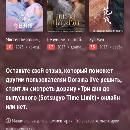
Мистер Бессонница в ожидании любви
Безумный сон любви
Хуа Жун
10
2023
комедия, романтика
7.7
2023
драма, романтика
7.5
2023
разбитое сердце, единоборства, романтика, сянься, фэнтези
Оставьте свой отзыв, который поможет
другим пользователям Dorama live решить,
стоит ли смотреть дораму «Три дня до
выпускного (Sotsugyo Time Limit)» онлайн
или нет.
Минимальная длина комментария - 50 знаков. комментарии
модерируются