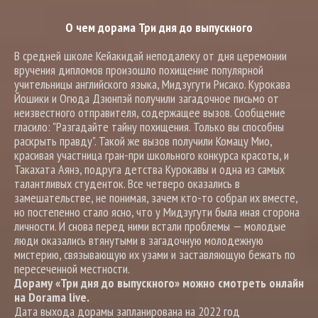
О чем дорама Три дня до выпускного
В средней школе Кейакидай неподалеку от дня церемонии
вручения дипломов произошло похищение популярной
учительницы английского языка, Мидзугути Рисако. Курокава
Йошики и Огюда Дзюнпэй получили загадочное письмо от
неизвестного отправителя, содержащее вызов. Сообщение
гласило: "Разгадайте тайну похищения. Только вы способны
раскрыть правду". Такой же вызов получили Комацу Мио,
красивая участница гран-при школьного конкурса красоты, и
Такахата Аянэ, подруга детства Курокавы и одна из самых
талантливых студенток. Все четверо оказались в
замешательстве, не понимая, зачем кто-то собрал их вместе,
но постепенно стало ясно, что у Мидзугути была иная сторона
личности. И снова перед ними встали проблемы — молодые
люди оказались втянутыми в загадочную молодежную
мистерию, связывающую их узами и заставляющую бежать по
пересеченной местности.
Дораму «Три дня до выпускного» можно смотреть онлайн
на Dorama live.
Дата выхода дорамы запланирована на 2022 год