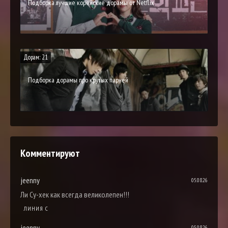
Подборка лучшие корейские дорамы от Netflix
Дорам: 21
Подборка дорамы про крутых парней
Комментируют
jeenny
05.08.26
Ли Су-хек как всегда великолепен!!!
ЛИНИЯ С
jeenny
05.08.26