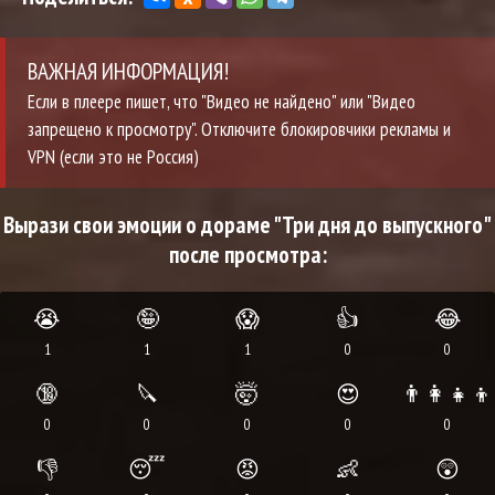
ВАЖНАЯ ИНФОРМАЦИЯ!
Если в плеере пишет, что "Видео не найдено" или "Видео
запрещено к просмотру". Отключите блокировчики рекламы и
VPN (если это не Россия)
Вырази свои эмоции о дораме "Три дня до выпускного"
после просмотра:
😭
🤪
😱
👍
😂
1
1
1
0
0
🔞
🔪
🤯
😍
👨‍👩‍👧‍👦
0
0
0
0
0
👎
😴
😡
👶
😲