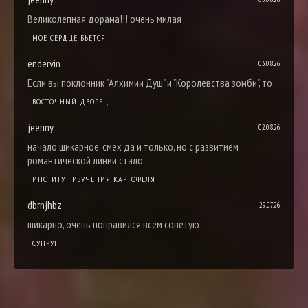
Великолепная дорама!!! очень милая
МОЁ СЕРДЦЕ БЬЁТСЯ
endervin
03.08.26
Если вы поклонник "Алхимии Душ" и "Королевства зомби", то
ВОСТОЧНЫЙ ДВОРЕЦ
jeenny
02.08.26
начало шикарное, смех да и только, но с развитием
романтической линии стало
ИНСТИТУТ ИЗУЧЕНИЯ КАРТОФЕЛЯ
dbrnjhbz
29.07.26
шикарно, очень понравился всем советую
СУПРУГ