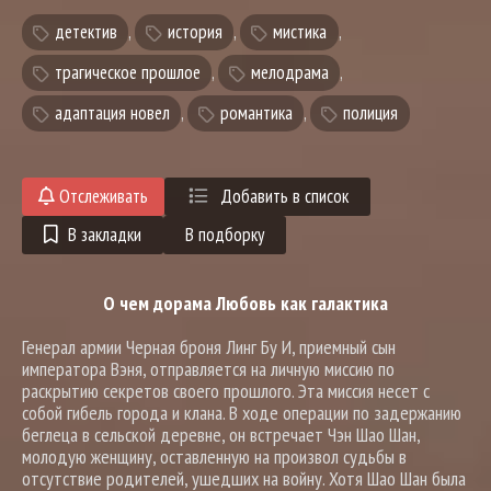
детектив
,
история
,
мистика
,
трагическое прошлое
,
мелодрама
,
адаптация новел
,
романтика
,
полиция
Отслеживать
Добавить в список
В закладки
В подборку
О чем дорама Любовь как галактика
Генерал армии Черная броня Линг Бу И, приемный сын
императора Вэня, отправляется на личную миссию по
раскрытию секретов своего прошлого. Эта миссия несет с
собой гибель города и клана. В ходе операции по задержанию
беглеца в сельской деревне, он встречает Чэн Шао Шан,
молодую женщину, оставленную на произвол судьбы в
отсутствие родителей, ушедших на войну. Хотя Шао Шан была