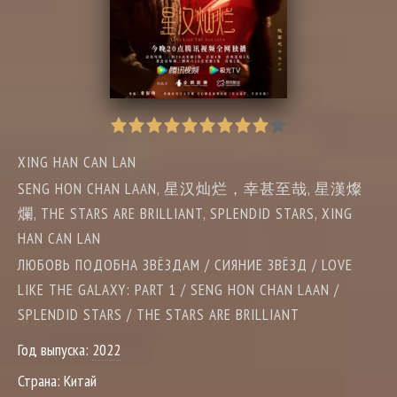
XING HAN CAN LAN
SENG HON CHAN LAAN, 星汉灿烂，幸甚至哉, 星漢燦
爛, THE STARS ARE BRILLIANT, SPLENDID STARS, XING
HAN CAN LAN
ЛЮБОВЬ ПОДОБНА ЗВЁЗДАМ / СИЯНИЕ ЗВЁЗД / LOVE
LIKE THE GALAXY: PART 1 / SENG HON CHAN LAAN /
SPLENDID STARS / THE STARS ARE BRILLIANT
Год выпуска:
2022
Страна:
Китай