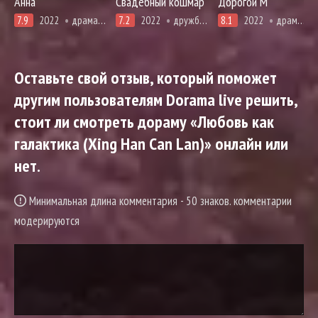
Анна
Свадебный кошмар
Дорогой М
7.9
2022
драма, адаптация новел, триллер, антигерой
7.2
2022
дружба, драма, комедия, мелодрама, броманс, повседневность, романтика
8.1
2022
драма, первая любовь, мелодрама, про молодость и любовь, повседневность, романтика, про школу и школьников
Оставьте свой отзыв, который поможет
другим пользователям Dorama live решить,
стоит ли смотреть дораму «Любовь как
галактика (Xing Han Can Lan)» онлайн или
нет.
Минимальная длина комментария - 50 знаков. комментарии
модерируются