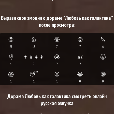
Вырази свои эмоции о дораме "Любовь как галактика"
после просмотра:
😍
👍
🤪
😲
🔪
28
13
7
7
6
👎
👨‍👩‍👧‍👦
😭
👶
🤯
4
2
2
2
1
😱
😴
😡
😂
🔞
1
1
1
0
0
Дорама Любовь как галактика смотреть онлайн
русская озвучка