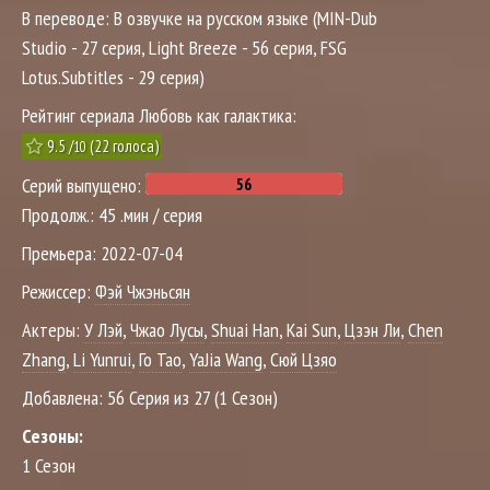
В переводе:
В озвучке на русском языке (MIN-Dub
Studio - 27 серия, Light Breeze - 56 серия, FSG
Lotus.Subtitles - 29 серия)
Рейтинг сериала Любовь как галактика:
9.5
/
(
22
голоса)
10
Серий выпущено:
Продолж.:
45 .мин / серия
Премьера:
2022-07-04
Режиссер:
Фэй Чжэньсян
Актеры:
У Лэй
,
Чжао Лусы
,
Shuai Han
,
Kai Sun
,
Цзэн Ли
,
Chen
Zhang
,
Li Yunrui
,
Го Тао
,
YaJia Wang
,
Сюй Цзяо
Добавлена:
56 Серия из 27 (1 Сезон)
Сезоны:
1 Сезон