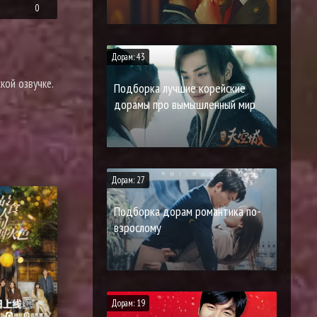
0
Дорам: 43
кой озвучке.
Подборка лучшие корейские
дорамы про вымышленный мир
Дорам: 27
Подборка дорам романтика по-
взрослому
Дорам: 19