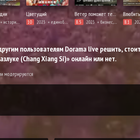
13+
дни
Цветущий
Ветер поможет тебе пройти тысячи ли
история, романтика
10
2023
единоборства, адаптация новел, романтика, сянься, фэнтези
8.5
2023
бизнес, драма, история, комедия, мелодрама, романтика
8.1
20
ругим пользователям Dorama live решить, стоит
злуке (Chang Xiang Si)» онлайн или нет.
рии модерируются