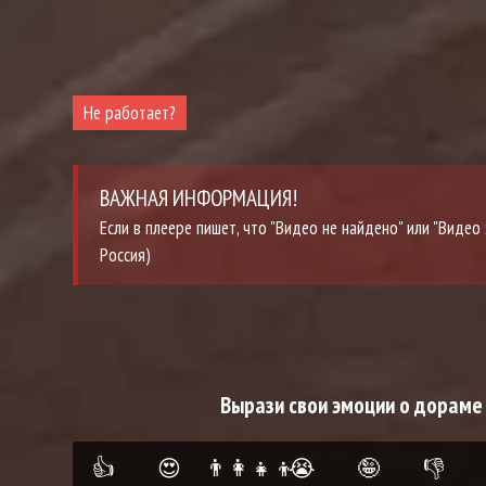
Не работает?
ВАЖНАЯ ИНФОРМАЦИЯ!
Если в плеере пишет, что "Видео не найдено" или "Виде
Россия)
Вырази свои эмоции о дораме 
👍
😍
👨‍👩‍👧‍👦
😭
🤪
👎