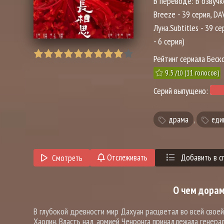
В переводе:
В озвучк
Breeze - 39 серия, DA
Луна.Subtitles - 39 се
- 6 серия)
Рейтинг сериала Беск
9.5
/
(
11
голосов)
10
Серий выпущено:
драма
,
еди
Отслеживать
Добавить в с
Смотреть
О чем дорам
В глубокой древности мир Дахуан расцветал во всей своей
Хаолин. Власть над армией Ченронга принадлежала генера