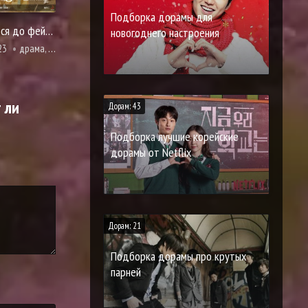
Подборка дорамы для
Влюбиться до фейерверков
новогоднего настроения
23
драма, романтика
 ли
Дорам: 43
Подборка лучшие корейские
дорамы от Netflix
Дорам: 21
Подборка дорамы про крутых
парней