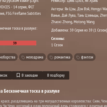
е на русском языке (Light
Режиссер:
Цинь Цзоэ
,
Ян Хуань
VOICES - 14 серия, ФСГ
Актеры:
Ян Цзы
,
Дэн Вэй
,
Hongyi W
рия, FSG Fireflame.Subtitles
Ваньи
,
Дай Лува
,
Тань Цзяньцы
,
Zhe
Zhaoxi Zhong
,
Motong Wang
онечная тоска в разлуке:
Добавлена:
39 Серия из 39 (1 Сезон
Сезоны:
1 Сезон
ноборства
,
мелодрама
,
романтика
,
фэнтези
писок
В закладки
В подборку
а Бесконечная тоска в разлуке
 красе, разделившись на три могущественных королевства: Сиян, Чен
лу Чи Чену, который в один прекрасный день столкнулся с дочерью 