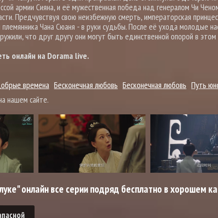
ессой армии Сияна, и её мужественная победа над генералом Чи Чено
ласти. Предчувствуя свою неизбежную смерть, императорская принцес
 племянника Чана Сюаня - в руки судьбы. После её ухода молодые н
аружили, что друг другу они могут быть единственной опорой в этом
ть онлайн на Dorama live.
добрые времена
Бесконечная любовь
Бесконечная любовь
Путь юн
а нашем сайте.
луке" онлайн все серии подряд бесплатно в хорошем к
апасной