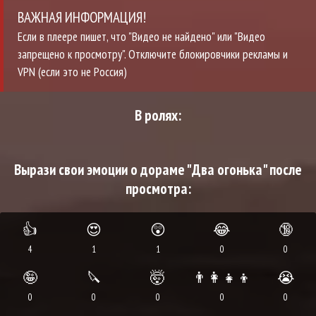
ВАЖНАЯ ИНФОРМАЦИЯ!
Если в плеере пишет, что "Видео не найдено" или "Видео
запрещено к просмотру". Отключите блокировчики рекламы и
VPN (если это не Россия)
В ролях:
Вырази свои эмоции о дораме "Два огонька" после
просмотра:
👍
😍
😲
😂
🔞
4
1
1
0
0
🤪
🔪
🤯
👨‍👩‍👧‍👦
😭
0
0
0
0
0