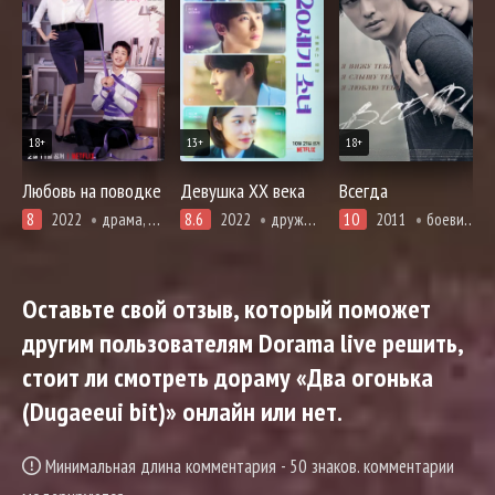
18+
13+
18+
Любовь на поводке
Девушка XX века
Всегда
8
2022
драма, комедия, мелодрама, вебтун, повседневность, романтика
8.6
2022
дружба, драма, первая любовь, комедия, мелодрама, про молодость и любовь, романтика
10
2011
боевики, драма, мелодрама
Оставьте свой отзыв, который поможет
другим пользователям Dorama live решить,
стоит ли смотреть дораму «Два огонька
(Dugaeeui bit)» онлайн или нет.
Минимальная длина комментария - 50 знаков. комментарии