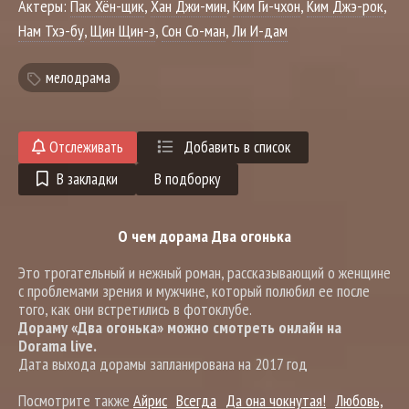
Актеры:
Пак Хён-щик
,
Хан Джи-мин
,
Ким Ги-чхон
,
Ким Джэ-рок
,
Нам Тхэ-бу
,
Щин Щин-э
,
Сон Со-ман
,
Ли И-дам
мелодрама
Отслеживать
Добавить в список
В закладки
В подборку
О чем дорама Два огонька
Это трогательный и нежный роман, рассказывающий о женщине
с проблемами зрения и мужчине, который полюбил ее после
того, как они встретились в фотоклубе.
Дораму «Два огонька» можно смотреть онлайн на
Dorama live.
Дата выхода дорамы запланирована на 2017 год
Посмотрите также
Айрис
Всегда
Да она чокнутая!
Любовь,