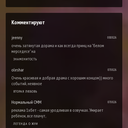
Комментируют
jeenny
08.08.26
очень затянутая дорама и как всегда принц на "белом
мерседесе" на
ЗНАМЕНИТОСТЬ
oleshar
07.08.26
Очень красивая и добрая драма с хорошим концом)) много
событий, неявное
ВТОРАЯ ЛЮБОВЬ
Нормальный СММ
07.08.26
реклама 1хбет - самая уродливая в озвучках. Умирает
ребёнок, все плачут,
ЛЕГЕНДА О ЖУИ