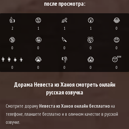
после просмотра:
👍
😡
👶
😲
😂
2
1
1
1
0
🔞
🤪
🔪
🤯
😍
0
0
0
0
0
👨‍👩‍👧‍👦
😭
👎
😱
😴
0
0
0
0
0
Дорама Невеста из Ханоя смотреть онлайн
русская озвучка
Смотрите дораму
Невеста из Ханоя онлайн бесплатно
на
телефоне, планшете бесплатно и в оличном качестве в русской
озвучке.