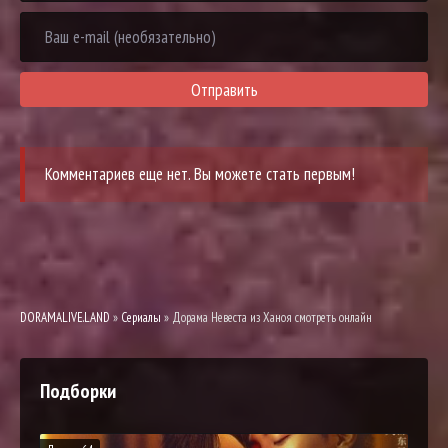
Отправить
Комментариев еще нет. Вы можете стать первым!
DORAMALIVE.LAND
»
Сериалы
» Дорама Невеста из Ханоя смотреть онлайн
Подборки