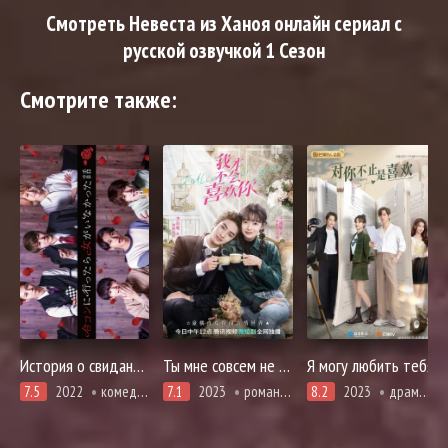
Смотреть Невеста из Ханоя онлайн сериал с
русской озвучкой 1 Сезон
Смотрите также:
История о свидании без девушек
Ты мне совсем не нравишься
Я могу любить тебя
7.5
2022
комедия, про молодость и любовь, романтика
7.1
2023
романтика, фэнтези
8.2
2023
драма, комедия, романтика