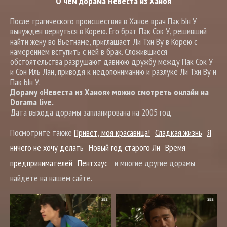
О чем дорама Невеста из Ханоя
После трагического происшествия в Ханое врач Пак Ын У
вынужден вернуться в Корею. Его брат Пак Сок У, решивший
найти жену во Вьетнаме, приглашает Ли Тхи Ву в Корею с
намерением вступить с ней в брак. Сложившиеся
обстоятельства разрушают давнюю дружбу между Пак Сок У
и Сон Иль Лан, приводя к недопониманию и разлуке Ли Тхи Ву и
Пак Ын У.
Дораму «Невеста из Ханоя» можно смотреть онлайн на
Dorama live.
Дата выхода дорамы запланирована на 2005 год
Посмотрите также
Привет, моя красавица!
Сладкая жизнь
Я
ничего не хочу делать
Новый год старого Ли
Время
предпринимателей
Пентхаус
и многие другие дорамы
найдете на нашем сайте.