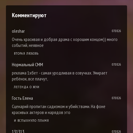
Комментируют
oleshar
07.08.26
Очень красивая и добрая драма с хорошим концом)) много
событий, неявное
ВТОРАЯ ЛЮБОВЬ
Нормальный СММ
07.08.26
реклама 1хбет - самая уродливая в озвучках. Умирает
ребёнок, все плачут,
ЛЕГЕНДА О ЖУИ
Гость Елена
07.08.26
Сценарий пропитан садизмом и убийствами. На фоне
красивых актеров и нарядов это
И ВСПЫХНУЛО ПЛАМЯ
131313
07.08.26