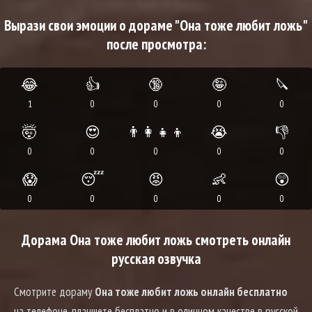
Вырази свои эмоции о дораме "Она тоже любит ложь"
после просмотра:
😂
👍
🔞
🤪
🔪
1
0
0
0
0
🤯
😍
👨‍👩‍👧‍👦
😭
👎
0
0
0
0
0
😱
😴
😡
👶
😲
0
0
0
0
0
Дорама Она тоже любит ложь смотреть онлайн
русская озвучка
Смотрите дораму
Она тоже любит ложь онлайн бесплатно
на телефоне, планшете бесплатно и в оличном качестве в русской