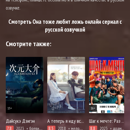
озвучке.
Смотреть Она тоже любит ложь онлайн сериал с
русской озвучкой
Смотрите также:
15+
16+
Дайсукэ Дзигэн
А теперь я иду встретиться с тобой
Шаг к мечте: Раз и навсегда
7.8
2023
боевики, драма, адаптация манги, мистика, приключения, расследование
8.5
2018
мелодрама, фэнтези
8.8
2023
драма, комедия