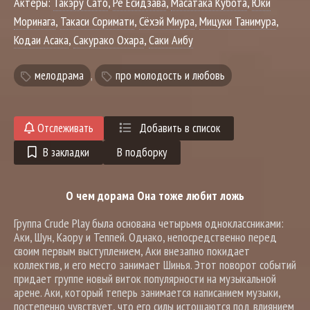
Актеры:
Такэру Сато
,
Рё Ёсидзава
,
Масатака Кубота
,
Юки
Моринага
,
Такаси Соримати
,
Сёхэй Миура
,
Мицуки Танимура
,
Кодаи Асака
,
Сакурако Охара
,
Саки Аибу
мелодрама
,
про молодость и любовь
Отслеживать
Добавить в список
В закладки
В подборку
О чем дорама Она тоже любит ложь
Группа Crude Play была основана четырьмя одноклассниками:
Аки, Шун, Каору и Теппей. Однако, непосредственно перед
своим первым выступлением, Аки внезапно покидает
коллектив, и его место занимает Шинья. Этот поворот событий
придает группе новый виток популярности на музыкальной
арене. Аки, который теперь занимается написанием музыки,
постепенно чувствует, что его силы истощаются под влиянием