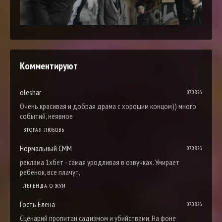
Комментируют
oleshar
07.08.26
Очень красивая и добрая драма с хорошим концом)) много
событий, неявное
ВТОРАЯ ЛЮБОВЬ
Нормальный СММ
07.08.26
реклама 1хбет - самая уродливая в озвучках. Умирает
ребёнок, все плачут,
ЛЕГЕНДА О ЖУИ
Гость Елена
07.08.26
Сценарий пропитан садизмом и убийствами. На фоне