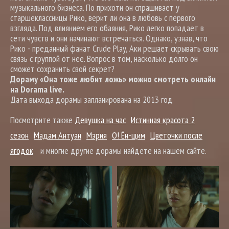
музыкального бизнеса. По прихоти он спрашивает у
старшеклассницы Рико, верит ли она в любовь с первого
взгляда. Под влиянием его обаяния, Рико легко попадает в
сети чувств и они начинают встречаться. Однако, узнав, что
Рико - преданный фанат Crude Play, Аки решает скрывать свою
связь с группой от нее. Вопрос в том, насколько долго он
сможет сохранить свой секрет?
Дораму «Она тоже любит ложь» можно смотреть онлайн
на Dorama live.
Дата выхода дорамы запланирована на 2013 год
Посмотрите также
Девушка на час
Истинная красота 2
сезон
Мадам Антуан
Мэрия
О! Ён-щим
Цветочки после
ягодок
и многие другие дорамы найдете на нашем сайте.