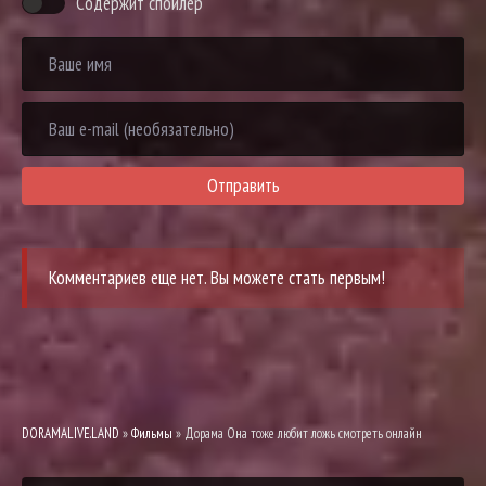
Содержит спойлер
Отправить
Комментариев еще нет. Вы можете стать первым!
DORAMALIVE.LAND
»
Фильмы
» Дорама Она тоже любит ложь смотреть онлайн