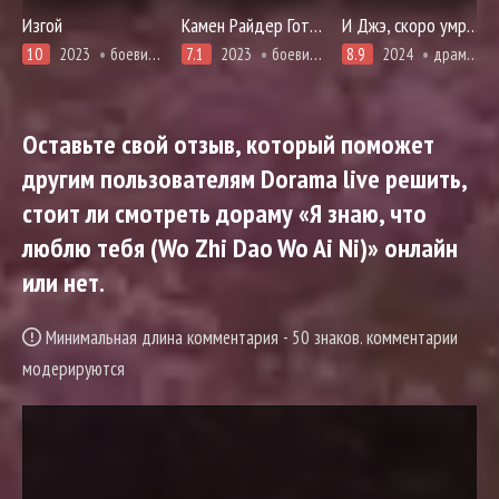
Изгой
Камен Райдер Готчард против Камена Райдера Ледженда
И Джэ, скоро умрёшь 2 часть
10
2023
боевики, фэнтези
7.1
2023
боевики, про суперсилу и сверхспособности
8.9
2024
драма, триллер, фэнтези
Оставьте свой отзыв, который поможет
другим пользователям Dorama live решить,
стоит ли смотреть дораму «Я знаю, что
люблю тебя (Wo Zhi Dao Wo Ai Ni)» онлайн
или нет.
Минимальная длина комментария - 50 знаков. комментарии
модерируются