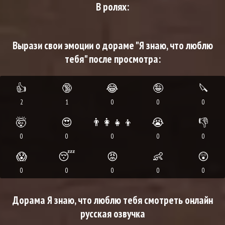
В ролях:
Вырази свои эмоции о дораме "Я знаю, что люблю
тебя" после просмотра:
👍
🔞
😂
🤪
🔪
2
1
0
0
0
🤯
😍
👨‍👩‍👧‍👦
😭
👎
0
0
0
0
0
😱
😴
😡
👶
😲
0
0
0
0
0
Дорама Я знаю, что люблю тебя смотреть онлайн
русская озвучка