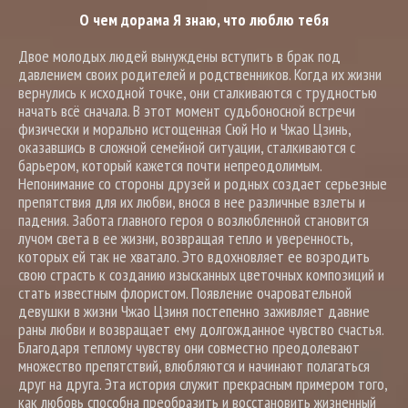
О чем дорама Я знаю, что люблю тебя
Двое молодых людей вынуждены вступить в брак под
давлением своих родителей и родственников. Когда их жизни
вернулись к исходной точке, они сталкиваются с трудностью
начать всё сначала. В этот момент судьбоносной встречи
физически и морально истощенная Сюй Но и Чжао Цзинь,
оказавшись в сложной семейной ситуации, сталкиваются с
барьером, который кажется почти непреодолимым.
Непонимание со стороны друзей и родных создает серьезные
препятствия для их любви, внося в нее различные взлеты и
падения. Забота главного героя о возлюбленной становится
лучом света в ее жизни, возвращая тепло и уверенность,
которых ей так не хватало. Это вдохновляет ее возродить
свою страсть к созданию изысканных цветочных композиций и
стать известным флористом. Появление очаровательной
девушки в жизни Чжао Цзиня постепенно заживляет давние
раны любви и возвращает ему долгожданное чувство счастья.
Благодаря теплому чувству они совместно преодолевают
множество препятствий, влюбляются и начинают полагаться
друг на друга. Эта история служит прекрасным примером того,
как любовь способна преобразить и восстановить жизненный