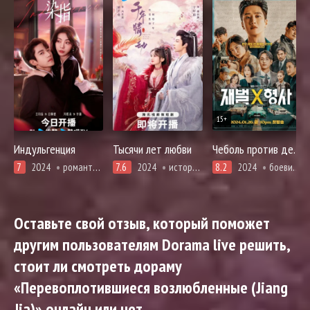
15+
Индульгенция
Тысячи лет любви
Чеболь против детектива
7
2024
романтика
7.6
2024
история, романтика
8.2
2024
боевики, детектив, мистика, комедия, криминал, мелодрама, расследование, романтика
Оставьте свой отзыв, который поможет
другим пользователям Dorama live решить,
стоит ли смотреть дораму
«Перевоплотившиеся возлюбленные (Jiang
Jia)» онлайн или нет.