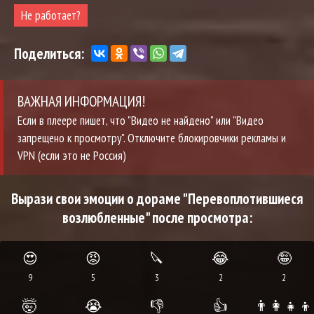
Не работает?
Поделиться:
ВАЖНАЯ ИНФОРМАЦИЯ!
Если в плеере пишет, что "Видео не найдено" или "Видео
запрещено к просмотру". Отключите блокировчики рекламы и
VPN (если это не Россия)
Вырази свои эмоции о дораме "Перевоплотившиеся
возлюбленные" после просмотра:
😍
😡
🔪
😂
🤪
9
5
3
2
2
🤯
😭
👎
👍
👨‍👩‍👧‍👦