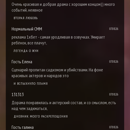
Очень красивая и добрая драма с хорошим концом)) много
событий, неявное
ВТОРАЯ ЛЮБОВЬ
Нормальный СММ
07.08.26
реклама 1хбет - самая уродливая в озвучках. Умирает
ребёнок, все плачут,
ЛЕГЕНДА О ЖУИ
Гость Елена
07.08.26
Сценарий пропитан садизмом и убийствами. На фоне
красивых актеров и нарядов это
И ВСПЫХНУЛО ПЛАМЯ
131313
07.08.26
Дорама понравилась и актерский состав, и со смыслом, есть
над чем задкматься,
ДНЕВНИК МОЕГО РАСКРЕПОЩЕНИЯ
Гость галина
07.08.26