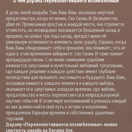
О чем дорама Перевоплотившиеся возлюбленные
В день своей свадьбы Тань Вань Вань оказалась жертвой
предательства, когда ее жених, Сяо Сюань И, безжалостно
убил ее. Пронизанная яростью и жаждой мести, она стремится
отомстить, но неожиданно оказывается брошенной назад в
прошлое, на целых три года назад, предоставляя ей
уникальную возможность изменить свою судьбу. Однако, когда
Вань Вань обнаруживает себя в прошлом, она понимает, что не
одна в этом временном лабиринте: Сяо Сюань И тоже помнит
предыдущую жизнь. С их вновь ожившими судьбами
начинается запутанный и мучительный любовный треугольник,
где каждое решение и каждое действие имеют глубокие
последствия для прошлого, настоящего и будущего. Вань Вань,
осознавая важность каждого момента и каждого выбора,
оказывается в запутанных складках времени, где любовь,
предательство и месть переплетаются в непредсказуемой
паутине событий. В этом мире воспоминаний и реванша каждый
из них должен найти свой путь к истине и искуплению,
преодолевая барьеры времени и собственных душевных
терзаний.
Дораму «Перевоплотившиеся возлюбленные» можно
смотреть онлайн на Dorama live.