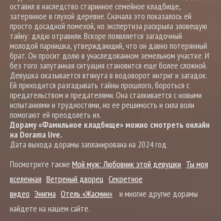
оставил в наследство старинное семейное кладбище,
затерянное в глухой деревне. Сначала это показалось ей
просто досадной помехой, но экспертиза раскрыла зловещую
тайну: дядю отравили. Вскоре появляется загадочный
молодой парнишка, утверждающий, что он давно потерянный
брат. Он просит долю в унаследованном земельном участке. И
без того запутанная ситуация становится еще более сложной.
Девушка оказывается втянута в водоворот интриг и загадок.
Ей приходится разгадывать тайны прошлого, бороться с
предательством и предателями. Она сталкивается с новыми
испытаниями и трудностями, но ее решимость и сила воли
помогают ей преодолеть их.
Дораму «Фамильное кладбище» можно смотреть онлайн
на Dorama live.
Дата выхода дорамы запланирована на 2024 год
Посмотрите также
Мой муж: Любовник этой девушки
Ты моя
вселенная
Ветреный дворец
Секретное
видео
Энигма
Отель «Жасмин»
и многие другие дорамы
найдете на нашем сайте.