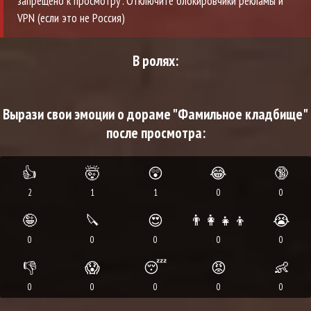
запрещено к просмотру". Отключите блокировчики рекламы и
VPN (если это не Россия)
В ролях:
Вырази свои эмоции о дораме "Фамильное кладбище"
после просмотра:
👍
🤯
😲
😂
🔞
2
1
1
0
0
🤪
🔪
😍
👨‍👩‍👧‍👦
😭
0
0
0
0
0
👎
😱
😴
😡
👶
0
0
0
0
0