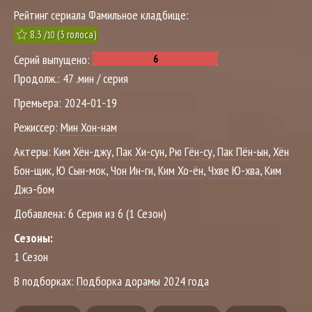
Рейтинг сериала Фамильное кладбище:
8.3
/
(
3
голоса)
10
Серий выпущено:
Продолж.:
47 .мин / серия
Премьера:
2024-01-19
Режиссер:
Мин Хон-нам
Актеры:
Ким Хён-джу
,
Пак Хи-сун
,
Рю Гён-су
,
Пак Пён-ын
,
Хён
Бон-щик
,
Ю Сын-мок
,
Чон Ин-ги
,
Ким Хо-ён
,
Чхве Ю-хва
,
Ким
Джэ-бом
Добавлена:
6 Серия из 6 (1 Сезон)
Сезоны:
1 Сезон
В подборках:
Подборка дорамы 2024 года