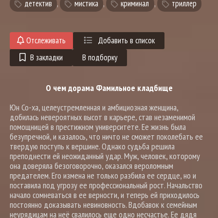
детектив
,
мистика
,
криминал
,
триллер
Отслеживать
Добавить в список
В закладки
В подборку
О чем дорама Фамильное кладбище
Юн Со-ха, целеустремленная и амбициозная женщина,
добилась невероятных высот в карьере, став незаменимой
помощницей в престижном университете. Ее жизнь была
безупречной, и казалось, что ничто не сможет поколебать ее
твердую поступь к вершине. Однако судьба решила
преподнести ей неожиданный удар. Муж, человек, которому
она доверяла безоговорочно, оказался вероломным
предателем. Его измена не только разбила ее сердце, но и
поставила под угрозу ее профессиональный рост. Начальство
начало сомневаться в ее верности, и теперь ей приходилось
постоянно доказывать невиновность. Вдобавок к семейным
неурядицам на неё свалилось еще одно несчастье. Ее дядя