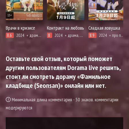
15+
Врачи в кризисе
Контракт на любовь
Сладкая ловушка
8.6
2024
драма, про врачей и медицину, комедия, мелодрама, романтика
8
2024
драма, романтика
8.9
2024
про поваров и еду (кулинария), романтика
Оставьте свой отзыв, который поможет
другим пользователям Dorama live решить,
стоит ли смотреть дораму «Фамильное
кладбище (Seonsan)» онлайн или нет.
Минимальная длина комментария - 50 знаков. комментарии
модерируются