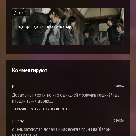
Дорам: 21
Подборка дорамы про крутых парней
Комментируют
Ия
09.08.26
Дорама не плохая, но что с дикцией у озвучивающих?? где
наашли таких двоих....
ЛЮБОВЬ, ПОТЕРЯННАЯ ВО ВРЕМЕНИ
jeenny
08.08.26
очень затянутая дорама и как всегда принц на "белом
мерседесе" на