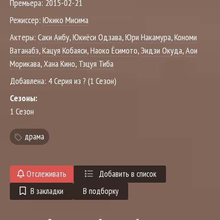
Премьера:
2015-02-21
Режиссер:
Юкико Мисима
Актеры:
Саки Аибу
,
Юкиёси Одзава
,
Юри Накамура
,
Кономи
Ватанабэ
,
Кацуя Кобаяси
,
Наоко Ёсимото
,
Эидзи Окуда
,
Аои
Морикава
,
Хана Кино
,
Тэцуя Тиба
Добавлена:
4 Серия из ? (1 Сезон)
Сезоны:
1 Сезон
драма
Отслеживать
Добавить в список
В закладки
В подборку