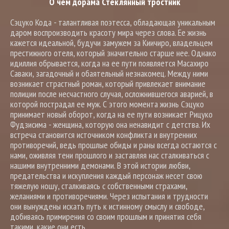
О чем дорама Стеклянный тростник
Сэцуко Кода - талантливая поэтесса, обладающая уникальным
даром воспроизводить красоту мира через слова. Ее жизнь
кажется идеальной, будучи замужем за Киичиро, владельцем
престижного отеля, который значительно старше нее. Однако
идиллия обрывается, когда на ее пути появляется Масахиро
Саваки, загадочный и обаятельный незнакомец. Между ними
возникает страстный роман, который привлекает внимание
полиции после несчастного случая, осложнившегося аварией, в
которой пострадал ее муж. С этого момента жизнь Сэцуко
принимает новый оборот, когда на ее пути возникает Рицуко
Фудзисима - женщина, которую она ненавидит с детства. Их
встреча становится источником конфликта и внутренних
противоречий, ведь прошлые обиды и раны всегда остаются с
нами, оживляя тени прошлого и заставляя нас сталкиваться с
нашими внутренними демонами. В этой истории любви,
предательства и искупления каждый персонаж несет свою
тяжелую ношу, сталкиваясь с собственными страхами,
желаниями и противоречиями. Через испытания и трудности
они вынуждены искать путь к истинному смыслу и свободе,
добиваясь примирения со своим прошлым и принятия себя
такими, какие они есть.