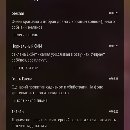
oleshar
07.08.26
Очень красивая и добрая драма с хорошим концом)) много
событий, неявное
ВТОРАЯ ЛЮБОВЬ
Нормальный СММ
07.08.26
реклама 1хбет - самая уродливая в озвучках. Умирает
ребёнок, все плачут,
ЛЕГЕНДА О ЖУИ
Гость Елена
07.08.26
Сценарий пропитан садизмом и убийствами. На фоне
красивых актеров и нарядов это
И ВСПЫХНУЛО ПЛАМЯ
131313
07.08.26
Дорама понравилась и актерский состав, и со смыслом, есть
над чем задкматься,