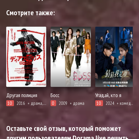
Смотрите также:
Другая полиция
Босс
Угадай, кто я
10
2016
драма, криминал, триллер
0
2009
драма
10
2024
комедия, романтика, про призраков, демонов и сверхъестественное, триллер
Оставьте свой отзыв, который поможет
другим пользователям Dorama live решить,