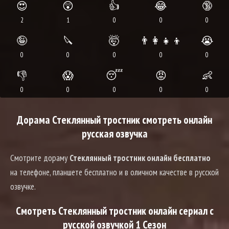
😍
😲
👍
😂
🔞
2
1
0
0
0
🤪
🔪
🤯
👨‍👩‍👧‍👦
😭
0
0
0
0
0
👎
😱
😴
😡
👶
0
0
0
0
0
Дорама Стеклянный тростник смотреть онлайн
русская озвучка
Смотрите дораму
Стеклянный тростник онлайн бесплатно
на телефоне, планшете бесплатно и в оличном качестве в русской
озвучке.
Смотреть Стеклянный тростник онлайн сериал с
русской озвучкой 1 Сезон