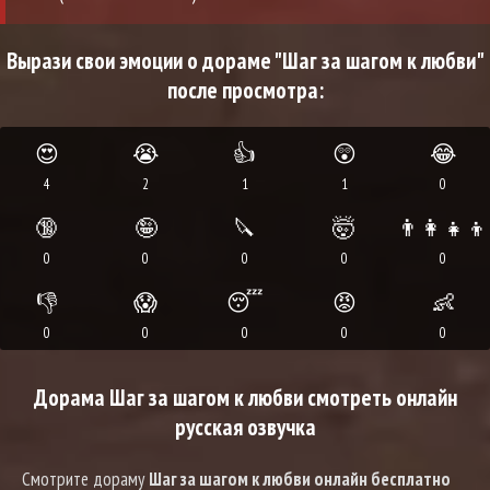
Вырази свои эмоции о дораме "Шаг за шагом к любви"
после просмотра:
😍
😭
👍
😲
😂
4
2
1
1
0
🔞
🤪
🔪
🤯
👨‍👩‍👧‍👦
0
0
0
0
0
👎
😱
😴
😡
👶
0
0
0
0
0
Дорама Шаг за шагом к любви смотреть онлайн
русская озвучка
Смотрите дораму
Шаг за шагом к любви онлайн бесплатно