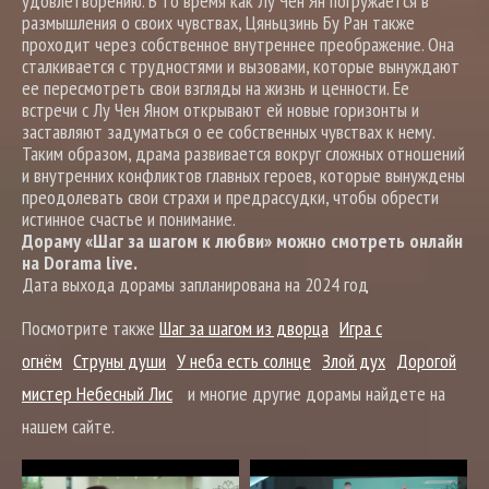
удовлетворению. В то время как Лу Чен Ян погружается в
размышления о своих чувствах, Цяньцзинь Бу Ран также
проходит через собственное внутреннее преображение. Она
сталкивается с трудностями и вызовами, которые вынуждают
ее пересмотреть свои взгляды на жизнь и ценности. Ее
встречи с Лу Чен Яном открывают ей новые горизонты и
заставляют задуматься о ее собственных чувствах к нему.
Таким образом, драма развивается вокруг сложных отношений
и внутренних конфликтов главных героев, которые вынуждены
преодолевать свои страхи и предрассудки, чтобы обрести
истинное счастье и понимание.
Дораму «Шаг за шагом к любви» можно смотреть онлайн
на Dorama live.
Дата выхода дорамы запланирована на 2024 год
Посмотрите также
Шаг за шагом из дворца
Игра с
огнём
Струны души
У неба есть солнце
Злой дух
Дорогой
мистер Небесный Лис
и многие другие дорамы найдете на
нашем сайте.