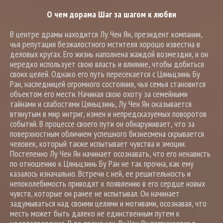
О чем дорама Шаг за шагом к любви
В центре драмы находится Лу Чен Ян, президент компании,
чья репутация безжалостного мстителя хорошо известна в
деловых кругах. Его жизнь наполнена жаждой возмездия, и он
нередко использует свою власть и влияние, чтобы добиться
своих целей. Однако его путь пересекается с Цяньцзинь Бу
Ран, наследницей огромного состояния, чья семья становится
объектом его мести. Начиная свою охоту за семейными
тайнами и слабостями Цяньцзинь, Лу Чен Ян оказывается
втянутым в мир интриг, измен и непредсказуемых поворотов
событий. В процессе своего пути он обнаруживает, что за
поверхностным обличием успешного бизнесмена скрывается
человек, который также испытывает чувства и эмоции.
Постепенно Лу Чен Ян начинает осознавать, что его ненависть
по отношению к Цяньцзинь Бу Ран не так прочна, как ему
казалось изначально. Встречи с ней, ее решительность и
непоколебимость приводят к появлению в его сердце новых
чувств, которые он ранее не испытывал. Он начинает
задумываться над своими целями и мотивами, осознавая, что
месть может быть далеко не единственным путем к