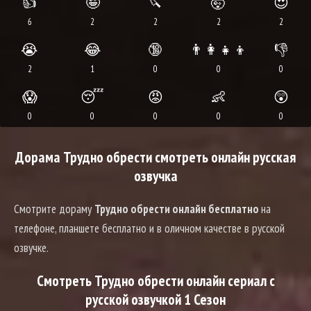
👍
🤪
🔪
🤯
😍
6
2
2
2
2
😭
😂
🔞
👨‍👩‍👧‍👦
👎
2
1
0
0
0
😱
😴
😡
👶
😲
0
0
0
0
0
Дорама Трудно обрести смотреть онлайн русская
озвучка
Смотрите дораму
Трудно обрести онлайн бесплатно
на
телефоне, планшете бесплатно и в оличном качестве в русской
озвучке.
Смотреть Трудно обрести онлайн сериал с
русской озвучкой 1 Сезон