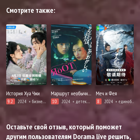
Смотрите также:
История Хуа Чжи
Маршрут необычного такси
Меч и Фея
9.2
2024
бизнес, история, романтика
10
2024
детектив, адаптация манги, мистика, расследование
8
2024
единоборства, романтика, фэнтези
Оставьте свой отзыв, который поможет
другим пользователям Dorama live решить,