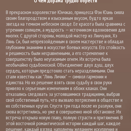
О чем дорама Трудно обрести
В прекрасном королевстве Юнчжао, принцесса Фэн Юань сияла
своим благородством и изысканным вкусом, будто яркая
звезда на темном небесном своде. Ее красота была сравнима с
утренним солнцем, а мудрость — источником вдохновения для
многих. С другой стороны, молодой мастер из Линчуаня, Хэ
Лянь Си, был непревзойденным в своем мастерстве и обладал
глубокими знаниями в искусстве боевых искусств. Его стойкость
и решимость были несравненными, а его стремление к
совершенству было неугасимым огнем. Их встреча была
необычайно судьбоносной. Объединение двух душ, двух
сердец, которым предстояло стать неразделимыми. Они
стали известны как "Лянь Личжи" — символ гармонии и
единства. Но их решение взять свою судьбу в свои руки
привело к серьезным изменениям в обоих кланах. Они
отказались следовать за устоявшимися традициями, выбрав
свой собственный путь, что вызвало потрясения в обществе и
их собственных кругах. Спустя три года после их разлуки, они
снова встретились, но уже в совершенно иной обстановке. Их
встреча открыла новую главу, полную страсти и притяжения. В
этой восточной романтической истории каждый шаг, каждое
решение, каждый взгляд наполнены желанием искупления и