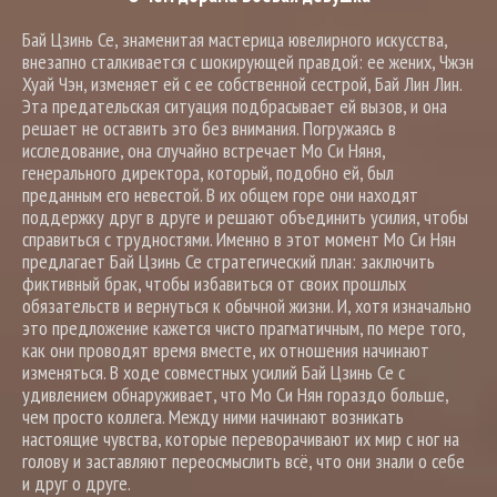
Бай Цзинь Се, знаменитая мастерица ювелирного искусства,
внезапно сталкивается с шокирующей правдой: ее жених, Чжэн
Хуай Чэн, изменяет ей с ее собственной сестрой, Бай Лин Лин.
Эта предательская ситуация подбрасывает ей вызов, и она
решает не оставить это без внимания. Погружаясь в
исследование, она случайно встречает Мо Си Няня,
генерального директора, который, подобно ей, был
преданным его невестой. В их общем горе они находят
поддержку друг в друге и решают объединить усилия, чтобы
справиться с трудностями. Именно в этот момент Мо Си Нян
предлагает Бай Цзинь Се стратегический план: заключить
фиктивный брак, чтобы избавиться от своих прошлых
обязательств и вернуться к обычной жизни. И, хотя изначально
это предложение кажется чисто прагматичным, по мере того,
как они проводят время вместе, их отношения начинают
изменяться. В ходе совместных усилий Бай Цзинь Се с
удивлением обнаруживает, что Мо Си Нян гораздо больше,
чем просто коллега. Между ними начинают возникать
настоящие чувства, которые переворачивают их мир с ног на
голову и заставляют переосмыслить всё, что они знали о себе
и друг о друге.