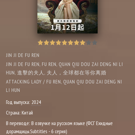
JIN JI DE FU REN
JIN JI DE FU REN, FU REN, QUAN QIU DOU ZAI DENG NI LI
HUN, 進擊的夫人, 夫人，全球都在等你离婚
ATTACKING LADY / FU REN, QUAN QIU DOU ZAI DENG NI
LI HUN
Год выпуска:
2024
Страна:
Китай
В переводе:
В озвучке на русском языке (ФСГ Ехидные
дорамщицы.Subtitles - 6 серия)