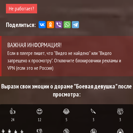
Не работает?
Поделиться:
ВАЖНАЯ ИНФОРМАЦИЯ!
Если в плеере пишет, что "Видео не найдено" или "Видео
запрещено к просмотру". Отключите блокировчики рекламы и
VPN (если это не Россия)
Вырази свои эмоции о дораме "Боевая девушка" после
просмотра:
👍
😍
😂
🔪
🤯
24
12
5
3
3
👨‍👩‍👧‍👦
👎
🔞
🤪
😭