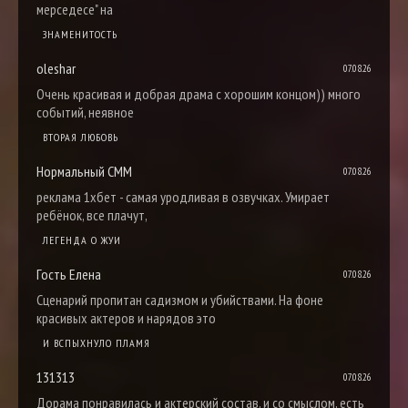
мерседесе" на
ЗНАМЕНИТОСТЬ
oleshar
07.08.26
Очень красивая и добрая драма с хорошим концом)) много
событий, неявное
ВТОРАЯ ЛЮБОВЬ
Нормальный СММ
07.08.26
реклама 1хбет - самая уродливая в озвучках. Умирает
ребёнок, все плачут,
ЛЕГЕНДА О ЖУИ
Гость Елена
07.08.26
Сценарий пропитан садизмом и убийствами. На фоне
красивых актеров и нарядов это
И ВСПЫХНУЛО ПЛАМЯ
131313
07.08.26
Дорама понравилась и актерский состав, и со смыслом, есть