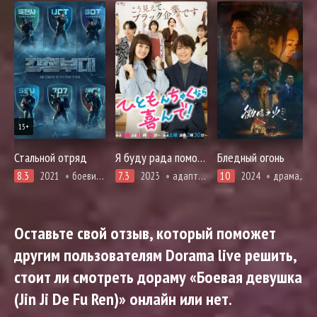
15+
Стальной отряд
Я буду рада помочь тому, кто попал в беду!
Бледный огонь
8.3
2021
боевики, военные
7.3
2023
адаптация манги, комедия, романтика
10
2024
драма, мистика, убийство, адаптация новел, расследование, романтика, триллер
Оставьте свой отзыв, который поможет
другим пользователям Dorama live решить,
стоит ли смотреть дораму «Боевая девушка
(Jin Ji De Fu Ren)» онлайн или нет.