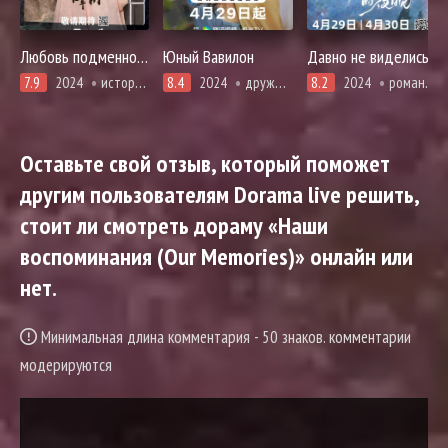
Любовь подменной принцессы
Юный Вавилон
Давно не виделись
7.9
2024
история, мистика, романтика
8.4
2024
дружба, про молодость и любовь, приключения, броманс, адаптация новел, повседневность, романтика
8.2
2024
романтика
Оставьте свой отзыв, который поможет
другим пользователям Dorama live решить,
стоит ли смотреть дораму «Наши
воспоминания (Our Memories)» онлайн или
нет.
Минимальная длина комментария - 50 знаков. комментарии
модерируются