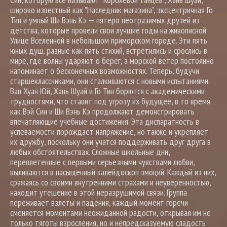
широко известный как "Наследник магазина", эксцентричная Го
Тин и умный Ши Вэнь Кэ — пятеро неотразимых друзей из
детства, которые провели свои лучшие годы на живописной
Улице Вселенной в небольшом приморском городе. Эти пять
юных душ, разные как пять стихий, встретились и срослись в
мире, где волны ударяют о берег, а морской ветер постоянно
напоминает о бесконечных возможностях. Теперь, будучи
старшеклассниками, они сталкиваются с новыми испытаниями.
Ван Хуан Юй, Хань Шуай и Го Тин борются с академическими
трудностями, что ставит под угрозу их будущее, в то время
как Вэй Син и Ши Вэнь Кэ продолжают демонстрировать
впечатляющие учебные достижения. Эта диспаратность в
успеваемости порождает напряжение, но также и укрепляет
их дружбу, поскольку они учатся поддерживать друг друга в
любых обстоятельствах. Сложные школьные дни,
переплетенные с первыми серьезными чувствами любви,
выливаются в насыщенный калейдоскоп эмоций. Каждый из них,
сражаясь со своими внутренними страхами и неуверенностью,
находит утешение в этой неразрушимой связи. Группа
переживает взлеты и падения, каждый момент горечи
сменяется моментами неожиданной радости, открывая им не
только тяготы взросления, но и непредсказуемую сладость