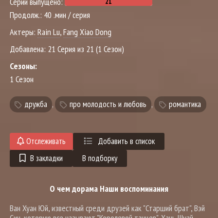
Серий выпущено:
Продолж.:
40 .мин / серия
Актеры:
Rain Lu
,
Fang Xiao Dong
Добавлена:
21 Серия из 21 (1 Сезон)
Сезоны:
1 Сезон
дружба
,
про молодость и любовь
,
романтика
Отслеживать
Добавить в список
В закладки
В подборку
О чем дорама Наши воспоминания
Ван Хуан Юй, известный среди друзей как "Старший брат", Вэй
Син, которую все называют "Королевой танцев", Хань Шуай,