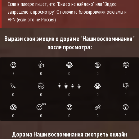
Если в плеере пишет, что "Видео не найдено" или "Видео
запрещено к просмотру". Отключите блокировчики рекламы и
VPN (если это не Россия)
Вырази свои эмоции о дораме "Наши воспоминания"
после просмотра:
😍
👍
😂
🔞
🤪
2
0
0
0
0
🔪
🤯
👨‍👩‍👧‍👦
😭
👎
0
0
0
0
0
😱
😴
😡
👶
😲
0
0
0
0
0
Дорама Наши воспоминания смотреть онлайн