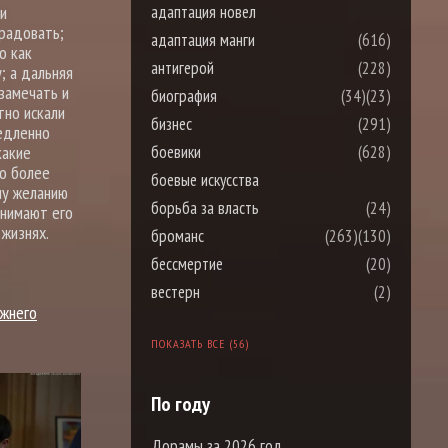
адаптация новел
 и
 радовать;
адаптация манги
(616)
о как
антигерой
(228)
; а дальняя
замечать и
биография
(34)
(23)
тно искали
бизнес
(291)
медленно
боевики
(628)
какие
до более
боевые искусства
му желанию
борьба за власть
(24)
онимают его
 жизнях.
броманс
(263)
(130)
бессмертие
(20)
вестерн
(2)
ижнего
ПОКАЗАТЬ ВСЕ (56)
По году
Дорамы за 2026 год