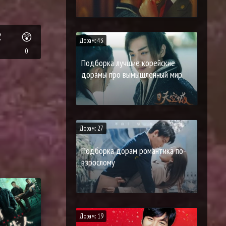

😲
Дорам: 43
0
Подборка лучшие корейские
дорамы про вымышленный мир
Дорам: 27
Подборка дорам романтика по-
взрослому
Дорам: 19