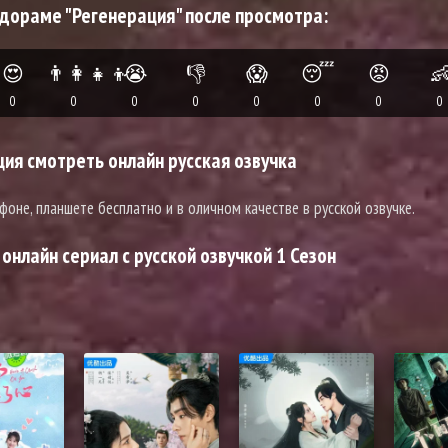
 дораме "Регенерация" после просмотра:
😍
👨‍👩‍👧‍👦
😭
👎
😱
😴
😡

0
0
0
0
0
0
0
0
ия смотреть онлайн русская озвучка
фоне, планшете бесплатно и в оличном качестве в русской озвучке.
онлайн сериал с русской озвучкой 1 Сезон