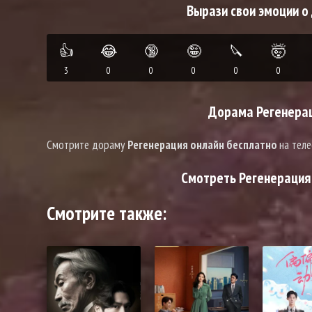
Вырази свои эмоции о
👍
😂
🔞
🤪
🔪
🤯
3
0
0
0
0
0
Дорама Регенерац
Смотрите дораму
Регенерация онлайн бесплатно
на теле
Смотреть Регенерация 
Смотрите также: