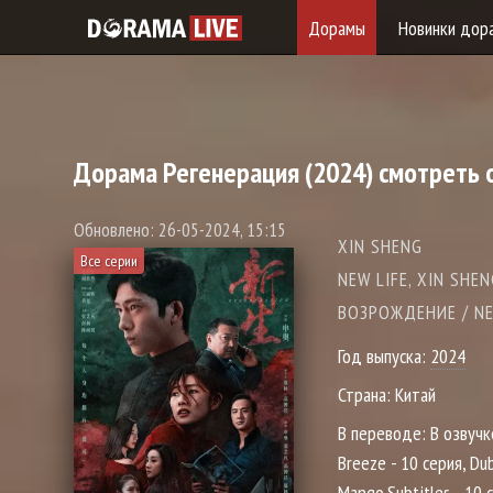
Дорамы
Новинки дор
Дорама
Регенерация
(2024) смотреть 
Обновлено: 26-05-2024, 15:15
XIN SHENG
Все серии
NEW LIFE, XIN SHE
ВОЗРОЖДЕНИЕ / NE
Год выпуска:
2024
Страна:
Китай
В переводе:
В озвучк
Breeze - 10 серия, Dub
Mango.Subtitles - 10 