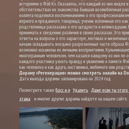
историями о Фэй Кэ. Оказалось, что каждый из них видел 
обстоятельствах их знакомства. Бывшая возлюбленная расс
коллега поделился воспоминаниями о его профессионализм
верного и преданного товарища; ученик вспоминал его как
родственница рассказала о его щедрости и великодушии. 
принимать к сведению различия в своих рассказах. Это пр
ответы на вопросы о его характере, мотивах и жизненных 
начали складывать воедино разрозненные части образа Фэй
возможно искажены их личными восприятиями. Кульминацие
многогранным человеком, чем казался каждому из них по 
каждого участника узнать правду и уважению к памяти Фэй
как человека и как друга, наставника, любимого или родст
Дораму «Регенерация» можно смотреть онлайн на Dor
Дата выхода дорамы запланирована на 2024 год
Посмотрите также
Босс и я
Удалить
Даже если ты этого
этажа
и многие другие дорамы найдете на нашем сайте.