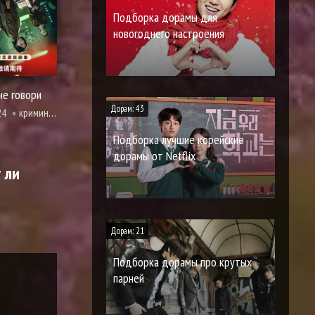
Подборка дорамы для
новогоднего настроения
не говори
Дорам: 43
24
криминал, триллер
Подборка лучшие корейские
дорамы от Netflix
 ли
Дорам: 21
Подборка дорамы про крутых
парней