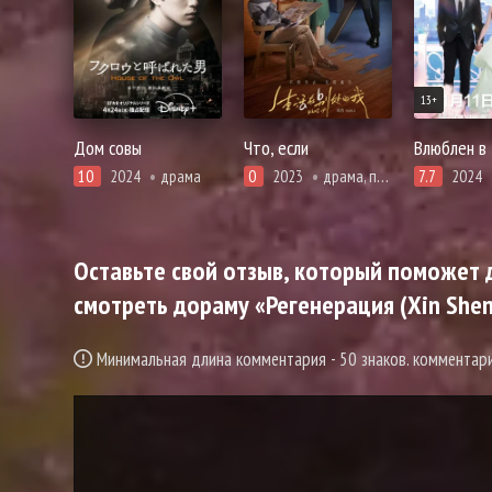
13+
Дом совы
Что, если
Влюблен в
10
2024
драма
0
2023
драма, повседневность, романтика
7.7
2024
Оставьте свой отзыв, который поможет д
смотреть дораму «Регенерация (Xin Shen
Минимальная длина комментария - 50 знаков. коммента