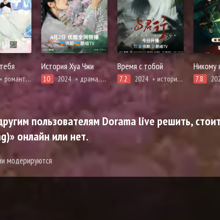
 тебя
История Хуа Чжи
Время с тобой
Никому 
романтика
10
2024
драма, история, мелодрама
7.2
2024
история, романтика, про призраков, демонов и сверхъестественное
7.8
20
ругим пользователям Dorama live решить, стоит
g)» онлайн или нет.
рии модерируются