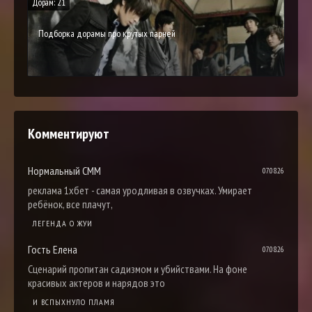
Дорам: 21
Подборка дорамы про крутых парней
Комментируют
Нормальный СММ
07.08.26
реклама 1хбет - самая уродливая в озвучках. Умирает
ребёнок, все плачут,
ЛЕГЕНДА О ЖУИ
Гость Елена
07.08.26
Сценарий пропитан садизмом и убийствами. На фоне
красивых актеров и нарядов это
И ВСПЫХНУЛО ПЛАМЯ