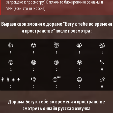
запрещено к просмотру". Отключите блокировчики рекламы и
VPN (если это не Россия)
Вырази свои эмоции о дораме "Бегу к тебе во времени
и пространстве" после просмотра:
👍
😍
🤯
😭
😱
8
4
1
1
1
😲
😂
🔞
🤪
🔪
1
0
0
0
0
👨‍👩‍👧‍👦
👎
😴
😡
👶
0
0
0
0
0
Дорама Бегу к тебе во времени и пространстве
смотреть онлайн русская озвучка