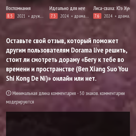
Воспомнания
Идеально для нее
Лиса-сваха: Юэ Хун
8.5
2021
дружба, драма, мелодрама, повседневность, романтика, смерть
7.3
2024
драма, романтика, про призраков, демонов и сверхъестественное
7.6
2024
драма, единоборства, романтика, фэнтези
Оставьте свой отзыв, который поможет
другим пользователям Dorama live решить,
стоит ли смотреть дораму «Бегу к тебе во
времени и пространстве (Ben Xiang Suo You
Shi Kong De Ni)» онлайн или нет.
Минимальная длина комментария - 50 знаков. комментарии
модерируются