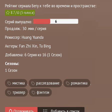
Рейтинг сериала Бегу к тебе во времени и пространстве:
8.7
/
(
3
голоса)
10
Серий выпущено:
Продолж.:
30 .мин / серия
Режиссер:
Huang Yuanda
Актеры:
Fan Zhi Xin
,
Tu Bing
Добавлена:
6 Серия из 16 (1 Сезон)
Сезоны:
1 Сезон
мистика
,
расследование
,
романтика
,
триллер
,
фэнтези
Отслеживать
Добавить в список