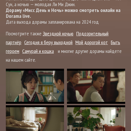
Сун, а ночью — молодая Ли Ми Джин.
Дораму «Мисс День и Ночь» можно смотреть онлайн на
Dorama live.
Дата выхода дорамы запланирована на 2024 год
Посмотрите также
Звездной ночью
Подозрительный
партнёр
Сегодня я беру выходной
Мой дорогой кот
Быть
героем
Самурай и кошка
и многие другие дорамы найдете
на нашем сайте.