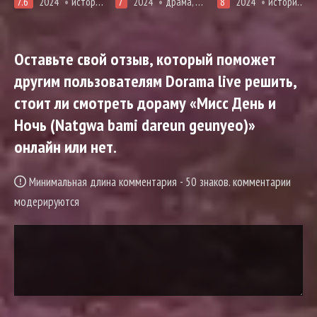
7.6
2024
история, мистика, романтика
7
2024
драма, мистика, мелодрама, про молодость и любовь, романтика, триллер
8
2024
история, романтика
Оставьте свой отзыв, который поможет
другим пользователям Dorama live решить,
стоит ли смотреть дораму «Мисс День и
Ночь (Natgwa bami dareun geunyeo)»
онлайн или нет.
Минимальная длина комментария - 50 знаков. комментарии
модерируются