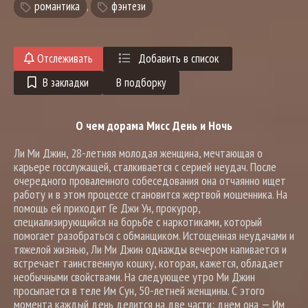
романтика
,
фэнтези
Отслеживать
Добавить в список
В закладки
В подборку
О чем дорама Мисс День и Ночь
Ли Ми Джин, 28-летняя молодая женщина, мечтающая о
карьере госслужащей, сталкивается с серией неудач. После
очередного проваленного собеседования она отчаянно ищет
работу и в этом процессе становится жертвой мошенника. На
помощь ей приходит Ге Джи Ун, прокурор,
специализирующийся на борьбе с наркотиками, который
помогает разобраться с обманщиком. Истощенная неудачами и
тяжелой жизнью, Ли Ми Джин однажды вечером напивается и
встречает таинственную кошку, которая, кажется, обладает
необычными свойствами. На следующее утро Ми Джин
просыпается в теле Им Сун, 50-летней женщины. С этого
момента каждый день делится на две части: днем она — Им