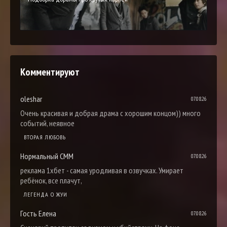
Комментируют
oleshar
07.08.26
Очень красивая и добрая драма с хорошим концом)) много
событий, неявное
ВТОРАЯ ЛЮБОВЬ
Нормальный СММ
07.08.26
реклама 1хбет - самая уродливая в озвучках. Умирает
ребёнок, все плачут,
ЛЕГЕНДА О ЖУИ
Гость Елена
07.08.26