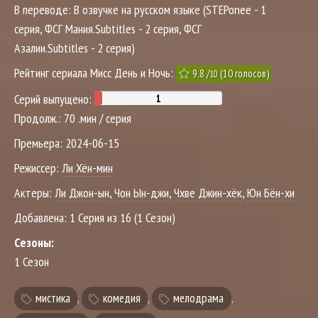
В переводе:
В озвучке на русском языке (STEPonee - 1
серия, ФСГ Мания.Subtitles - 2 серия, ФСГ
Азалии.Subtitles - 2 серия)
Рейтинг сериала Мисс День и Ночь:
9.8
/
(
10
голосов)
10
Серий выпущено:
Продолж.:
70 .мин / серия
Премьера:
2024-06-15
Режиссер:
Ли Хён-мин
Актеры:
Ли Джон-ын
,
Чон Ын-джи
,
Чхве Джин-хёк
,
Юн Бён-хи
Добавлена:
1 Серия из 16 (1 Сезон)
Сезоны:
1 Сезон
мистика
,
комедия
,
мелодрама
,