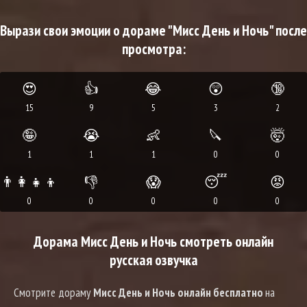
Вырази свои эмоции о дораме "Мисс День и Ночь" после
просмотра:
😍
👍
😂
😲
🔞
15
9
5
3
2
🤪
😭
👶
🔪
🤯
1
1
1
0
0
👨‍👩‍👧‍👦
👎
😱
😴
😡
0
0
0
0
0
Дорама Мисс День и Ночь смотреть онлайн
русская озвучка
Смотрите дораму
Мисс День и Ночь онлайн бесплатно
на