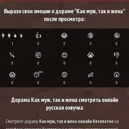
Вырази свои эмоции о дораме "Как муж, так и жена"
после просмотра:
👨‍👩‍👧‍👦
👍
😂
🔞
🤪
1
0
0
0
0
🔪
🤯
😍
😭
👎
0
0
0
0
0
😱
😴
😡
👶
😲
0
0
0
0
0
Дорама Как муж, так и жена смотреть онлайн
русская озвучка
Смотрите дораму
Как муж, так и жена онлайн бесплатно
на