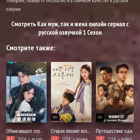
телефоне, планшете бесплатно и в оличном качестве в русской
озвучке.
Смотреть Как муж, так и жена онлайн сериал с
русской озвучкой 1 Сезон
Смотрите также:
15+
13+
Обжигающее сердце
Стирая плохие воспоминания
Путешествие одинокого героя
6.7
2024
история, романтика
7.7
2024
драма, комедия, мелодрама, романтика
7.9
2024
война, история, мистика, расследование, триллер