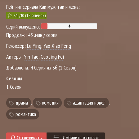
Рейтинг сериала Как муж, так и жена:
7.1
/
(
18
оценок)
10
Серий выпущено:
Продолж.:
45 .мин / серия
Режиссер:
Lu Ying
,
Yao Xiao Feng
Актеры:
Yin Tao
,
Guo Jing Fei
Добавлена:
4 Серия из 36 (1 Сезон)
Сезоны:
1 Сезон
драма
,
комедия
,
адаптация новел
,
романтика
Отслеживать
Добавить в список