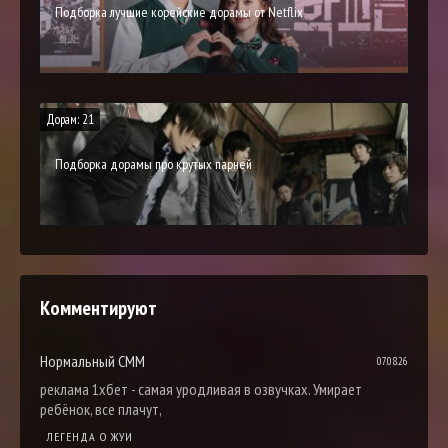
Подборка лучшие корейские дорамы от Netflix
Дорам: 21
Подборка дорамы про крутых парней
Комментируют
Нормальный СММ
07.08.26
реклама 1хбет - самая уродливая в озвучках. Умирает
ребёнок, все плачут,
ЛЕГЕНДА О ЖУИ