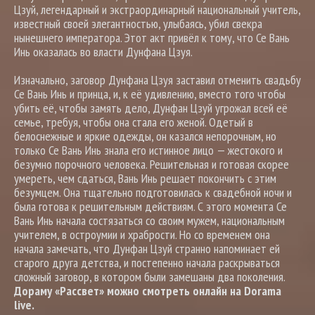
Цзуй, легендарный и экстраординарный национальный учитель,
известный своей элегантностью, улыбаясь, убил свекра
нынешнего императора. Этот акт привёл к тому, что Се Вань
Инь оказалась во власти Дунфана Цзуя.
Изначально, заговор Дунфана Цзуя заставил отменить свадьбу
Се Вань Инь и принца, и, к её удивлению, вместо того чтобы
убить её, чтобы замять дело, Дунфан Цзуй угрожал всей её
семье, требуя, чтобы она стала его женой. Одетый в
белоснежные и яркие одежды, он казался непорочным, но
только Се Вань Инь знала его истинное лицо — жестокого и
безумно порочного человека. Решительная и готовая скорее
умереть, чем сдаться, Вань Инь решает покончить с этим
безумцем. Она тщательно подготовилась к свадебной ночи и
была готова к решительным действиям. С этого момента Се
Вань Инь начала состязаться со своим мужем, национальным
учителем, в остроумии и храбрости. Но со временем она
начала замечать, что Дунфан Цзуй странно напоминает ей
старого друга детства, и постепенно начала раскрываться
сложный заговор, в котором были замешаны два поколения.
Дораму «Рассвет» можно смотреть онлайн на Dorama
live.