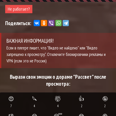
Не работает?
Поделиться:
ВАЖНАЯ ИНФОРМАЦИЯ!
Если в плеере пишет, что "Видео не найдено" или "Видео
запрещено к просмотру". Отключите блокировчики рекламы и
VPN (если это не Россия)
Вырази свои эмоции о дораме "Рассвет" после
просмотра:
😍
🔪
🤯
👍
🤪
7
4
4
2
2