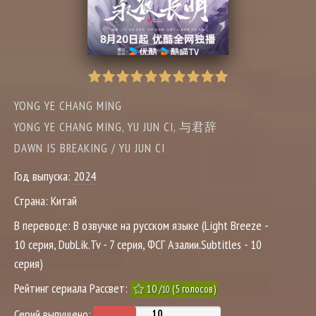
YONG YE CHANG MING
YONG YE CHANG MING, YU JUN CI, 与君辞
DAWN IS BREAKING / YU JUN CI
Год выпуска:
2024
Страна:
Китай
В переводе:
В озвучке на русском языке (Light Breeze -
10 серия, DubLik.Tv - 7 серия, ФСГ Азалии.Subtitles - 10
серия)
Рейтинг сериала Рассвет:
10
/
(
5
голосов)
10
Серий выпущено: