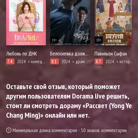
15+
13+
Любовь по ДНК
Белоснежка должна умереть
Павильон Сыфан
7.4
2024
комедия, мелодрама, романтика
8.1
2024
драма, мистика, криминал, адаптация новел, психология, расследование, триллер
8.7
2024
история, комедия, романтика
Оставьте свой отзыв, который поможет
другим пользователям Dorama live решить,
стоит ли смотреть дораму «Рассвет (Yong Ye
Chang Ming)» онлайн или нет.
Минимальная длина комментария - 50 знаков. комментарии