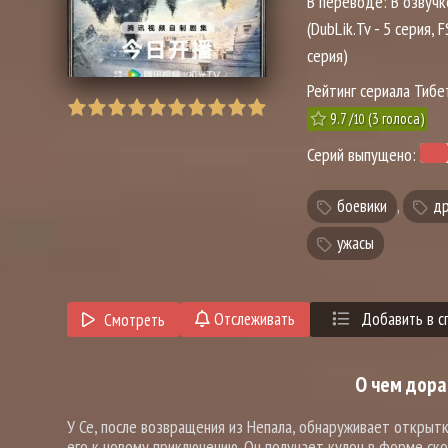
В переводе:
В озвучк
(DubLik.Tv - 5 серия, 
серия)
Рейтинг сериала Тибе
9.7
/
(
3
голоса)
10
Серий выпущено:
боевики
,
д
ужасы
Отслеживать
Добавить в с
Смотреть
О чем дора
У Се, после возвращения из Непала, обнаруживает открытк
его к новому приключению. Он получает кулон в форме ско