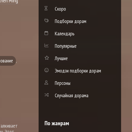
Chen Ming
Скоро
Подборки дорам
Календарь
Популярные
Лучшие
дование
,
Эмодзи подборки дорам
Персоны
Случайная дорама
По жанрам
талкивает
н. Этот