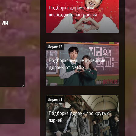
Подборка дорамы для
новогоднего настроения
 ли
Дорам: 43
Подборка лучшие корейские
дорамы от Netflix
Дорам: 21
Подборка дорамы про крутых
парней