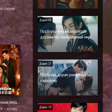
й озвучке.
Дорам: 43
Подборка лучшие корейские
дорамы про вымышленный мир
Дорам: 27
Подборка дорам романтика по-
взрослому
Несравненная лекарь Лин
Дорам: 19
24
история, комедия, романтика, фэнтези