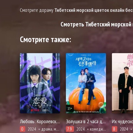
Смотрите дораму
Тибетский морской цветок онлайн бе
Смотреть Тибетский морской ц
Смотрите также:
15+
Любовь: Королевская битва
Золушка в 2 часа дня
Их чудесн
0
2024
драма, мелодрама
7.9
2024
комедия, мелодрама, вебтун, романтика
8
2024