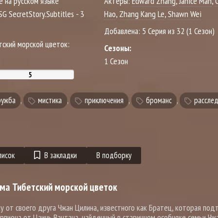
е на русском языке
Актеры:
Edward Zhang
,
Janice Man
,
FSG SecretStory.Subtitles - 3
Hao
,
Zhang Kang Le
,
Shawn Wei
Добавлена:
5 Серия из 32 (1 Сезон)
тский морской цветок:
Сезоны:
1 Сезон
ружба
,
мистика
,
приключения
,
броманс
,
рассле
писок
В закладки
В подборку
ма Тибетский морской цветок
у от своего друга Чжан Цилина, известного как Братец, которая под
рпиона от Цзинь Вантана, найденный в старинном особняке семьи Чжа