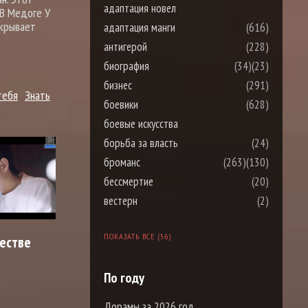
адаптация новел
 В Медоге У
скрывает
адаптация манги
(616)
антигерой
(228)
биография
(34)
(23)
бизнес
(291)
тебя
Знать
боевики
(628)
боевые искусства
борьба за власть
(24)
броманс
(263)
(130)
бессмертие
(20)
вестерн
(2)
ПОКАЗАТЬ ВСЕ (56)
честве
По году
Дорамы за 2026 год