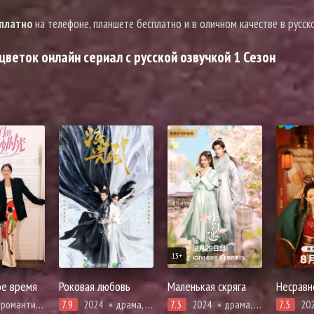
сплатно
на телефоне, планшете бесплатно и в оличном качестве в русско
веток онлайн сериал с русской озвучкой 1 Сезон
13+
ое время
Роковая любовь
Маленькая скряга
романтика, фэнтези
7.9
2024
драма, единоборства, расследование, романтика, фэнтези
7.3
2024
драма, история, комедия, романтика
7.3
20