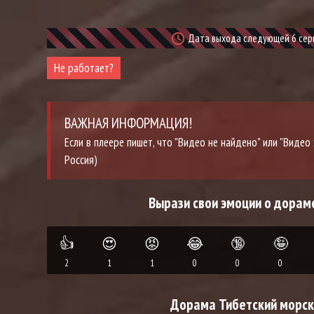
Дата выхода следующей 6 серии
Не работает?
ВАЖНАЯ ИНФОРМАЦИЯ!
Если в плеере пишет, что "Видео не найдено" или "Виде
Россия)
Вырази свои эмоции о дораме
👍
😍
😡
😂
🔞
🤪
2
1
1
0
0
0
Дорама Тибетский морско