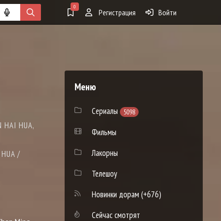
0
Регистрация
Войти
Меню
Сериалы
5098
 HAI HUA,
Фильмы
Лакорны
 HUA /
Телешоу
Новинки дорам
(+676)
Сейчас смотрят