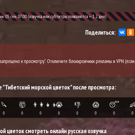
: 05 сен. 07:00 (озвучка или субтитры появляются +-1,2 дня)
Поделиться:
о запрещено к просмотру". Отключите блокировчики рекламы и VPN (если
 "Тибетский морской цветок" после просмотра:
🔪
🤯
👨‍👩‍👧‍👦
😭
👎
😱
😴

0
0
0
0
0
0
0
0
й цветок смотреть онлайн русская озвучка