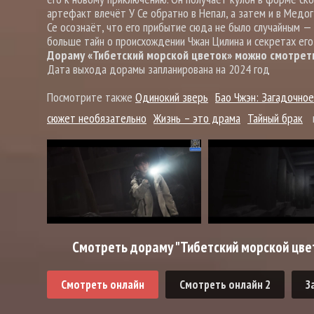
артефакт влечёт У Се обратно в Непал, а затем и в Медог
Се осознаёт, что его прибытие сюда не было случайным — 
больше тайн о происхождении Чжан Цилина и секретах его
Дораму «Тибетский морской цветок» можно смотреть 
Дата выхода дорамы запланирована на 2024 год
Посмотрите также
Одинокий зверь
Бао Чжэн: Загадочно
сюжет необязательно
Жизнь – это драма
Тайный брак
Смотреть дораму "Тибетский морской цвет
Смотреть онлайн
Смотреть онлайн 2
З