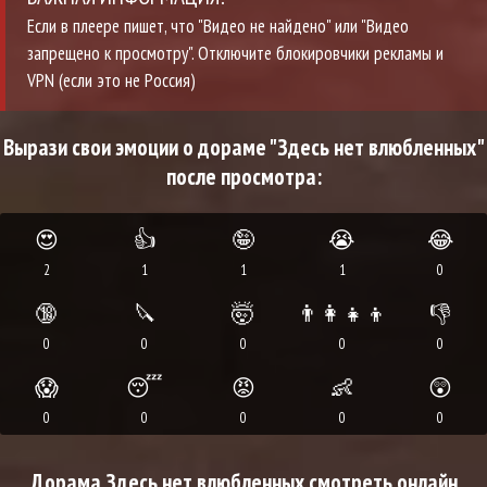
Если в плеере пишет, что "Видео не найдено" или "Видео
запрещено к просмотру". Отключите блокировчики рекламы и
VPN (если это не Россия)
Вырази свои эмоции о дораме "Здесь нет влюбленных"
после просмотра:
😍
👍
🤪
😭
😂
2
1
1
1
0
🔞
🔪
🤯
👨‍👩‍👧‍👦
👎
0
0
0
0
0
😱
😴
😡
👶
😲
0
0
0
0
0
Дорама Здесь нет влюбленных смотреть онлайн