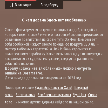
В закладки
В подборку
О чем дорама Здесь нет влюбленных
Сюжет фокусируется на группе молодых людей, каждый из
которых идет к своей мечте о настоящей любви, преодолевая
различные препятствия на своем пути. Хэ Чжи Нань считает
себя особенной и ждет своего принца, её подруга Су Хань —
мастер любовных стратегий, а Цюй И Фань стремится к
значительному заработку. Какие испытания ждут их впереди и
как сложатся их судьбы, мы узнаем, следуя за развитием
событий в их жизни.
Дораму «Здесь нет влюбленных» можно смотреть
онлайн на Dorama live.
Дата выхода дорамы запланирована на 2024 год
Посмотрите также
Сдавайся, капитан Хань!
Бледный
огонь
Воспомнания
Влюбленные мужчины
Чун Цзы
Снова
лето
и многие другие дорамы найдете на нашем сайте.