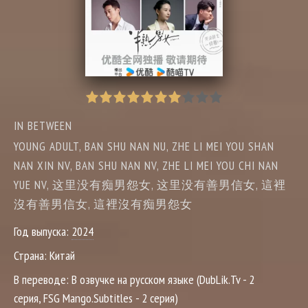
IN BETWEEN
YOUNG ADULT, BAN SHU NAN NU, ZHE LI MEI YOU SHAN
NAN XIN NV, BAN SHU NAN NV, ZHE LI MEI YOU CHI NAN
YUE NV, 这里没有痴男怨女, 这里没有善男信女, 這裡
沒有善男信女, 這裡沒有痴男怨女
Год выпуска:
2024
Страна:
Китай
В переводе:
В озвучке на русском языке (DubLik.Tv - 2
серия, FSG Mango.Subtitles - 2 серия)