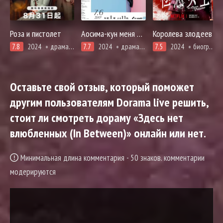
Роза и пистолет
Аосима-кун меня раздражает
Королева злодеев
7.8
2024
драма, история, романтика
7.7
2024
драма, комедия, романтика
7.5
2024
биография, драма, спорт
Оставьте свой отзыв, который поможет
другим пользователям Dorama live решить,
стоит ли смотреть дораму «Здесь нет
влюбленных (In Between)» онлайн или нет.
Минимальная длина комментария - 50 знаков. комментарии
модерируются