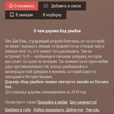
Отслеживать
Добавить в список
В закладки
В подборку
О чем дорама Код улыбки
Лян Дай Вэнь, страдающий редкой болезнью, из-за которой
не может выражать эмоции, отправляется на стендап-шоу в
поисках чего-то, что сможет его рассмешить. Там он
встречает Гу И — необычную и смешную девушку, которая
выступает на сцене по вечерам. Так начинается история любви
двух противоположностей: всегда улыбающейся и
жизнерадостной девушки и мужчины, который кажется
холодным и бесчувственным.
Дораму «Код улыбки» можно смотреть онлайн на Dorama
live.
Дата выхода дорамы запланирована на 2024 год
Посмотрите также
Признайся в любви
Шоу начинается!
Влюблен в тебя
Добро пожаловать, Шибуя-кун
Учитель,