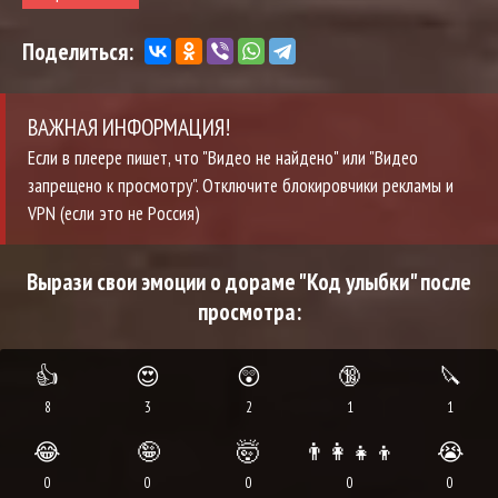
Поделиться:
ВАЖНАЯ ИНФОРМАЦИЯ!
Если в плеере пишет, что "Видео не найдено" или "Видео
запрещено к просмотру". Отключите блокировчики рекламы и
VPN (если это не Россия)
Вырази свои эмоции о дораме "Код улыбки" после
просмотра:
👍
😍
😲
🔞
🔪
8
3
2
1
1
😂
🤪
🤯
👨‍👩‍👧‍👦
😭
0
0
0
0
0