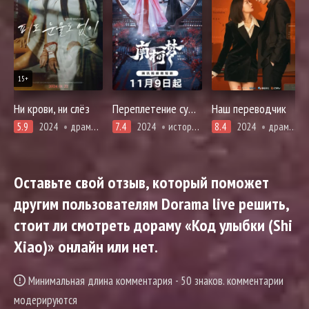
15+
Ни крови, ни слёз
Переплетение судеб Нан и Кэ
Наш переводчик
5.9
2024
драма, мелодрама, романтика
7.4
2024
история, романтика, фэнтези
8.4
2024
драма, мелодрама
Оставьте свой отзыв, который поможет
другим пользователям Dorama live решить,
стоит ли смотреть дораму «Код улыбки (Shi
Xiao)» онлайн или нет.
Минимальная длина комментария - 50 знаков. комментарии
модерируются