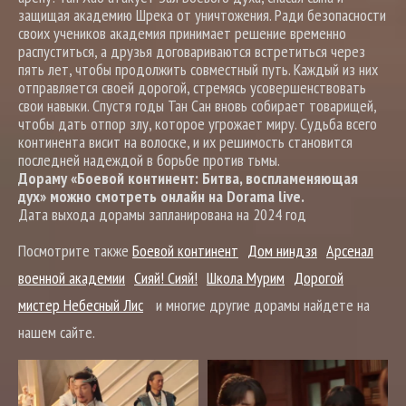
защищая академию Шрека от уничтожения. Ради безопасности
своих учеников академия принимает решение временно
распуститься, а друзья договариваются встретиться через
пять лет, чтобы продолжить совместный путь. Каждый из них
отправляется своей дорогой, стремясь усовершенствовать
свои навыки. Спустя годы Тан Сан вновь собирает товарищей,
чтобы дать отпор злу, которое угрожает миру. Судьба всего
континента висит на волоске, и их решимость становится
последней надеждой в борьбе против тьмы.
Дораму «Боевой континент: Битва, воспламеняющая
дух» можно смотреть онлайн на Dorama live.
Дата выхода дорамы запланирована на 2024 год
Посмотрите также
Боевой континент
Дом ниндзя
Арсенал
военной академии
Сияй! Сияй!
Школа Мурим
Дорогой
мистер Небесный Лис
и многие другие дорамы найдете на
нашем сайте.