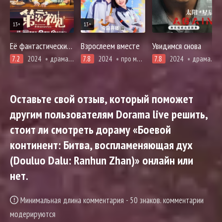
13+
13+
Её фантастические приключения
Взрослеем вместе
Увидимся снова
7.2
2024
драма, история, адаптация новел, романтика, фэнтези
7.8
2024
про молодость и любовь, адаптация новел
7.8
2024
драма, мистика, расследование, триллер, фэнтези, полиция, смерть
Оставьте свой отзыв, который поможет
другим пользователям Dorama live решить,
стоит ли смотреть дораму «Боевой
континент: Битва, воспламеняющая дух
(Douluo Dalu: Ranhun Zhan)» онлайн или
нет.
Минимальная длина комментария - 50 знаков. комментарии
модерируются