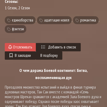
Сезоны:
1 Сезон, 2 Сезон
единоборства
,
адаптация новел
,
романтика
,
фэнтези
Отслеживать
Добавить в список
В закладки
В подборку
О чем дорама Боевой континент: Битва,
воспламеняющая дух
Преодолев множество испытаний и выйдя в финал турнира
духовных мастеров, Тан Сан вместе с командой «Семь
монстров Шрека» сражаются с академией Зала Боевого духа и
одерживают победу. Однако после победы хаос охватывает
арену: Тан Хао атакует Зал Боевого духа, спасая сына и