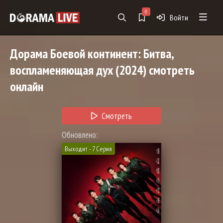
0
Войти
Дорама
Боевой континент: Битва,
воспламеняющая дух
(2024) смотреть
онлайн
Смотреть
Обновлено:
Выходит - 7 Серия