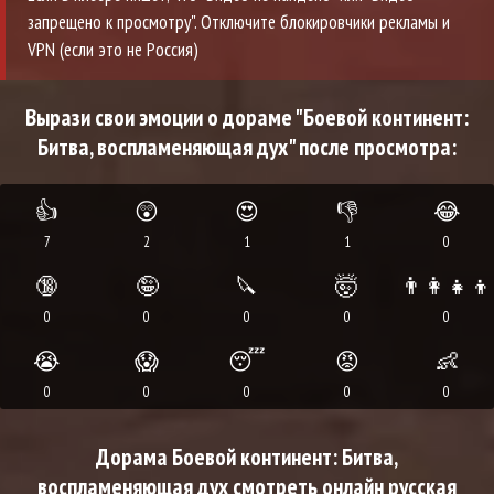
запрещено к просмотру". Отключите блокировчики рекламы и
VPN (если это не Россия)
Вырази свои эмоции о дораме "Боевой континент:
Битва, воспламеняющая дух" после просмотра:
👍
😲
😍
👎
😂
7
2
1
1
0
🔞
🤪
🔪
🤯
👨‍👩‍👧‍👦
0
0
0
0
0
😭
😱
😴
😡
👶
0
0
0
0
0
Дорама Боевой континент: Битва,
воспламеняющая дух смотреть онлайн русская