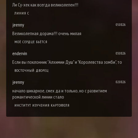
Ли Су-хек как всегда великолепен!!!
ЛИНИЯ С
jeenny
05.08.26
Великолепная дорама!!! очень милая
МОЁ СЕРДЦЕ БЬЁТСЯ
endervin
03.08.26
Если вы поклонник "Алхимии Душ" и "Королевства зомби", то
ВОСТОЧНЫЙ ДВОРЕЦ
jeenny
02.08.26
начало шикарное, смех да и только, но с развитием
романтической линии стало
ИНСТИТУТ ИЗУЧЕНИЯ КАРТОФЕЛЯ