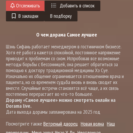
Отслеживать
Добавить в список
В закладки
В подборку
О чем дорама Самое лучшее
Шэнь Сифань работает менеджером в гостиничном бизнесе.
Хотя её работа кажется спокойной, постоянное напряжение
приводит к проблемам со сном. Испробовав все возможные
методы борьбы с бессонницей, она решает обратиться за
помощью к доктору традиционной медицины Хэ Суе.
Изначально их общение ограничивается отношениями врача и
пациента, но со временем судьба вновь и вновь сводит их
вместе. Случайные встречи становятся всё чаще, а их связь
постепенно перерастает во что-то большее.
Дораму «Самое лучшее» можно смотреть онлайн на
Dorama live.
Дата выхода дорамы запланирована на 2025 год
Посмотрите также
Ветреный дворец
Новая волна
Наш
переводчик
Меня зовут Чжао У Ди
Неотложная