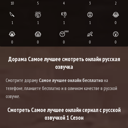
10
5
4
3
2
🔪
🤯
👎
😡
😂
1
1
1
1
0
😭
😱
😴
👶
😲
0
0
0
0
0
Дорама Самое лучшее смотреть онлайн русская
озвучка
Смотрите дораму
Самое лучшее онлайн бесплатно
на
телефоне, планшете бесплатно и в оличном качестве в русской
озвучке.
Смотреть Самое лучшее онлайн сериал с русской
озвучкой 1 Сезон