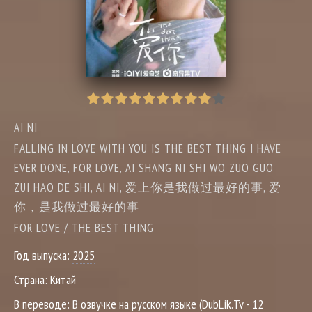
AI NI
FALLING IN LOVE WITH YOU IS THE BEST THING I HAVE
EVER DONE, FOR LOVE, AI SHANG NI SHI WO ZUO GUO
ZUI HAO DE SHI, AI NI, 爱上你是我做过最好的事, 爱
你，是我做过最好的事
FOR LOVE / THE BEST THING
Год выпуска:
2025
Страна:
Китай
В переводе:
В озвучке на русском языке (DubLik.Tv - 12