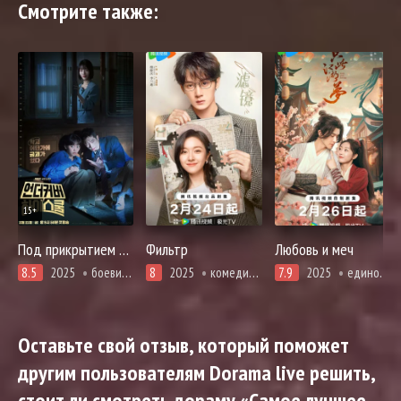
Смотрите также:
15+
Под прикрытием в старшей школе
Фильтр
Любовь и меч
8.5
2025
боевики, детектив, дружба, комедия, криминал, расследование, романтика
8
2025
комедия, романтика, фэнтези
7.9
2025
единоборства, комедия, адаптация новел, романтика, фэнтези
Оставьте свой отзыв, который поможет
другим пользователям Dorama live решить,
стоит ли смотреть дораму «Самое лучшее