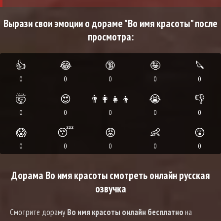
Вырази свои эмоции о дораме "Во имя красоты" после
просмотра:
👍
😂
🔞
🤪
🔪
0
0
0
0
0
🤯
😍
👨‍👩‍👧‍👦
😭
👎
0
0
0
0
0
😱
😴
😡
👶
😲
0
0
0
0
0
Дорама Во имя красоты смотреть онлайн русская
озвучка
Смотрите дораму
Во имя красоты онлайн бесплатно
на