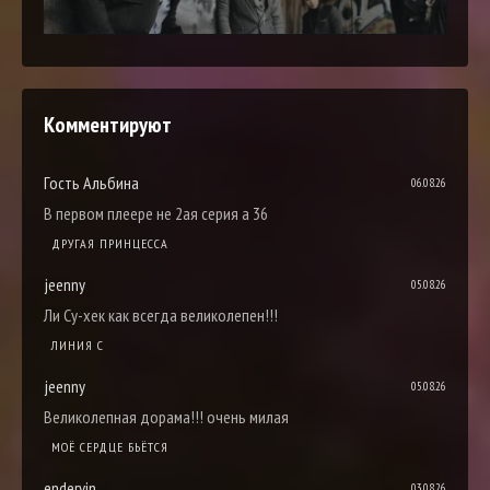
Комментируют
Гость Альбина
06.08.26
В первом плеере не 2ая серия а 36
ДРУГАЯ ПРИНЦЕССА
jeenny
05.08.26
Ли Су-хек как всегда великолепен!!!
ЛИНИЯ С
jeenny
05.08.26
Великолепная дорама!!! очень милая
МОЁ СЕРДЦЕ БЬЁТСЯ
endervin
03.08.26