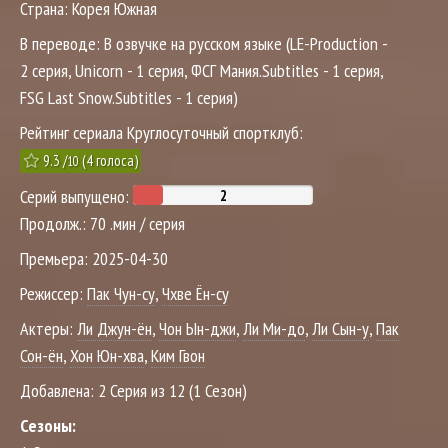
Страна:
Корея Южная
В переводе:
В озвучке на русском языке (LE-Production -
2 серия, Unicorn - 1 серия, ФСГ Мания.Subtitles - 1 серия,
FSG Last Snow.Subtitles - 1 серия)
Рейтинг сериала Круглосуточный спортклуб:
9.3
/
(
4
голоса)
10
Серий выпущено:
Продолж.:
70 .мин / серия
Премьера:
2025-04-30
Режиссер:
Пак Чун-су
,
Чхве Ён-су
Актеры:
Ли Джун-ён
,
Чон Ын-джи
,
Ли Ми-до
,
Ли Сын-у
,
Пак
Сон-ён
,
Хон Юн-хва
,
Ким Гвон
Добавлена:
2 Серия из 12 (1 Сезон)
Сезоны: