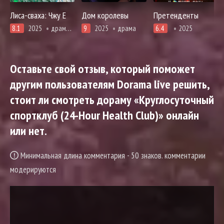
Лиса-сваха: Чжу Е
Дом королевы
Претенденты
8.1
2025
драма, единоборства, романтика, сянься, фэнтези
9
2025
драма
6.4
2025
Оставьте свой отзыв, который поможет
другим пользователям Dorama live решить,
стоит ли смотреть дораму «Круглосуточный
спортклуб (24-Hour Health Club)» онлайн
или нет.
Минимальная длина комментария - 50 знаков. комментарии
модерируются