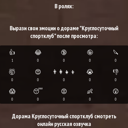
В ролях:
Вырази свои эмоции о дораме "Круглосуточный
спортклуб" после просмотра:
👍
😂
🔞
🤪
🔪
1
0
0
0
0
🤯
😍
👨‍👩‍👧‍👦
😭
👎
0
0
0
0
0
😱
😴
😡
👶
😲
0
0
0
0
0
Дорама Круглосуточный спортклуб смотреть
онлайн русская озвучка