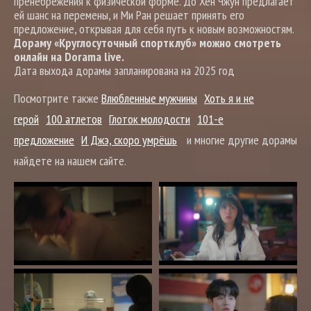
пренебрежения к физической форме. До Хён Чжун предлагает
ей шанс на перемены, и Ми Ран решает принять его
предложение, открывая для себя путь к новым возможностям.
Дораму «Круглосуточный спортклуб» можно смотреть
онлайн на Dorama live.
Дата выхода дорамы запланирована на 2025 год
Посмотрите также
Влюбленные мужчины
Хоть я и не
герой
100 атлетов
Глоток молодости
101-е
предложение
И Джэ, скоро умрёшь
и многие другие дорамы
найдете на нашем сайте.